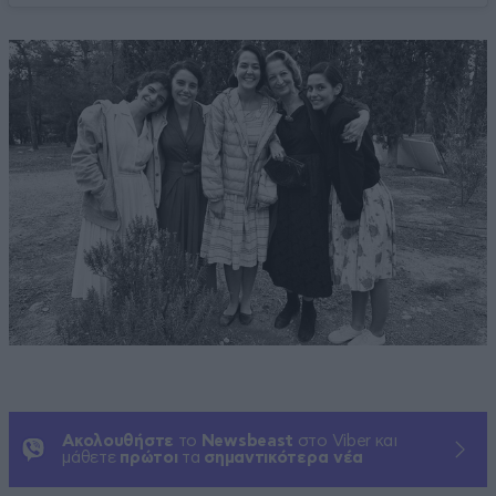
Ακολουθήστε
το
Newsbeast
στο Viber και
μάθετε
πρώτοι
τα
σημαντικότερα νέα