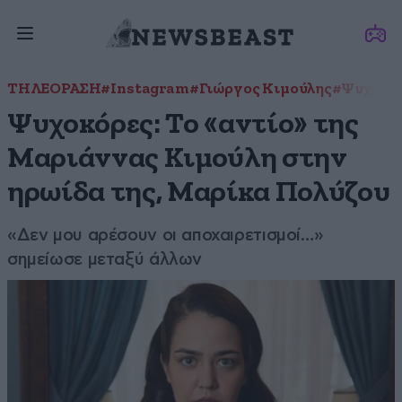
ΤΗΛΕΟΡΑΣΗ
#Instagram
#Γιώργος Κιμούλης
#Ψυχοκό
Ψυχοκόρες: Το «αντίο» της
Μαριάννας Κιμούλη στην
ηρωίδα της, Μαρίκα Πολύζου
«Δεν μου αρέσουν οι αποχαιρετισμοί…»
σημείωσε μεταξύ άλλων