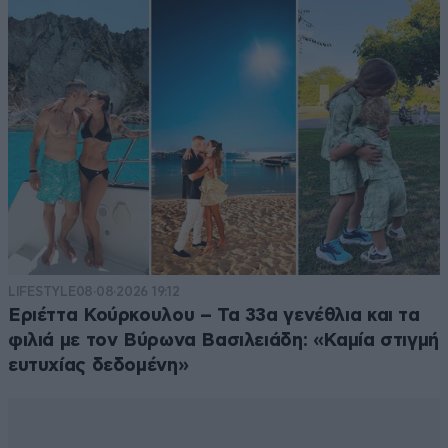
LIFESTYLE
08·08·2026 19:12
Εριέττα Κούρκουλου – Τα 33α γενέθλια και τα
φιλιά με τον Βύρωνα Βασιλειάδη: «Καμία στιγμή
ευτυχίας δεδομένη»