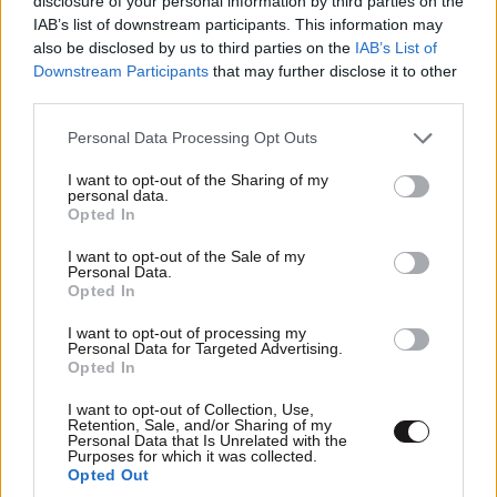
disclosure of your personal information by third parties on the
IAB’s list of downstream participants. This information may
also be disclosed by us to third parties on the
IAB’s List of
Downstream Participants
that may further disclose it to other
third parties.
Please note that this website/app uses one or more Google
Personal Data Processing Opt Outs
services and may gather and store information including but
«Δύο Μαύρα Πουκάμισα»: Κυκλοφόρησε το
not limited to your visit or usage behaviour. You may click to
I want to opt-out of the Sharing of my
πρώτο τρέιλερ της νέας δραματικής σειράς του
personal data.
grant or deny consent to Google and its third-party tags to
Opted In
Mega
use your data for below specified purposes in below Google
consent section.
I want to opt-out of the Sale of my
Personal Data.
Opted In
I want to opt-out of processing my
Personal Data for Targeted Advertising.
Ακολουθήστε το
NEWSBEAST
στο
Google News
Opted In
και μάθετε πρώτοι όλες τις ειδήσεις
I want to opt-out of Collection, Use,
Retention, Sale, and/or Sharing of my
Personal Data that Is Unrelated with the
Purposes for which it was collected.
Opted Out