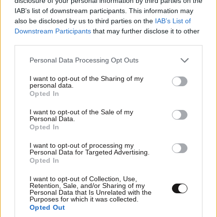
disclosure of your personal information by third parties on the
IAB’s list of downstream participants. This information may
also be disclosed by us to third parties on the
IAB’s List of
Βλαδίμηρος Κυριακίδης: «Δεν πιστεύω στον
Downstream Participants
that may further disclose it to other
Θεό, είναι δημιούργημα του ανθρώπου»
third parties.
Please note that this website/app uses one or more Google
Personal Data Processing Opt Outs
services and may gather and store information including but
not limited to your visit or usage behaviour. You may click to
I want to opt-out of the Sharing of my
personal data.
grant or deny consent to Google and its third-party tags to
Opted In
use your data for below specified purposes in below Google
consent section.
I want to opt-out of the Sale of my
Personal Data.
Opted In
I want to opt-out of processing my
Personal Data for Targeted Advertising.
Opted In
I want to opt-out of Collection, Use,
Retention, Sale, and/or Sharing of my
Personal Data that Is Unrelated with the
Ο συνθέτης του «Λογαριασμού» αποκαλύπτει
Purposes for which it was collected.
Opted Out
πώς το τραγούδι της Κατερίνας Λιόλιου έγινε