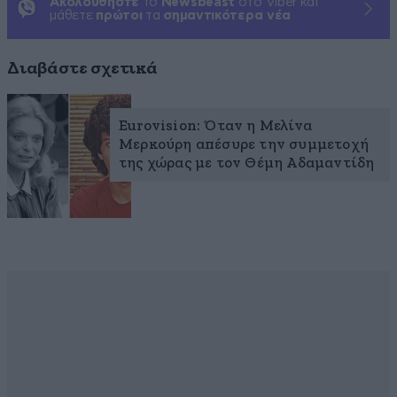
Ακολουθήστε
το
Newsbeast
στο Viber και
μάθετε
πρώτοι
τα
σημαντικότερα νέα
Διαβάστε σχετικά
Eurovision: Όταν η Μελίνα
Μερκούρη απέσυρε την συμμετοχή
της χώρας με τον Θέμη Αδαμαντίδη