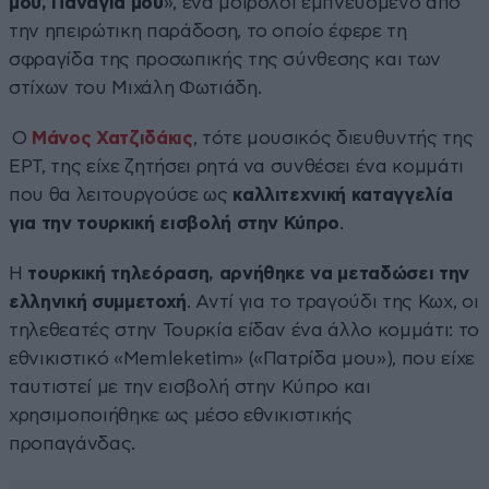
μου, Παναγιά μου
», ένα μοιρολόι εμπνευσμένο από
την ηπειρώτικη παράδοση, το οποίο έφερε τη
σφραγίδα της προσωπικής της σύνθεσης και των
στίχων του Μιχάλη Φωτιάδη.
Ο
Μάνος Χατζιδάκις
, τότε μουσικός διευθυντής της
ΕΡΤ, της είχε ζητήσει ρητά να συνθέσει ένα κομμάτι
που θα λειτουργούσε ως
καλλιτεχνική καταγγελία
για την τουρκική εισβολή στην Κύπρο
.
Η
τουρκική τηλεόραση, αρνήθηκε να μεταδώσει την
ελληνική συμμετοχή
. Αντί για το τραγούδι της Κωχ, οι
τηλεθεατές στην Τουρκία είδαν ένα άλλο κομμάτι: το
εθνικιστικό «Memleketim» («Πατρίδα μου»), που είχε
ταυτιστεί με την εισβολή στην Κύπρο και
χρησιμοποιήθηκε ως μέσο εθνικιστικής
προπαγάνδας.