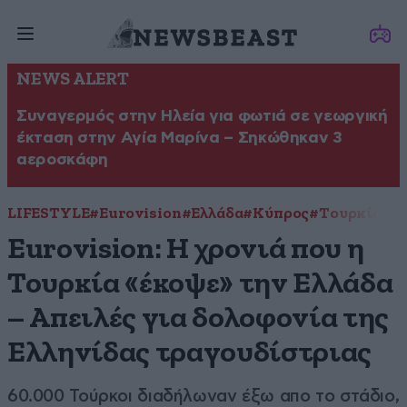
NEWS ALERT
Συναγερμός στην Ηλεία για φωτιά σε γεωργική
έκταση στην Αγία Μαρίνα – Σηκώθηκαν 3
αεροσκάφη
LIFESTYLE
#Eurovision
#Ελλάδα
#Κύπρος
#Τουρκία
Eurovision: Η χρονιά που η
Τουρκία «έκοψε» την Ελλάδα
– Απειλές για δολοφονία της
Ελληνίδας τραγουδίστριας
60.000 Τούρκοι διαδήλωναν έξω απο το στάδιο,