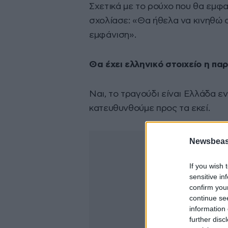
Σχετικά με το ρούχο που θα εμφαν
σχολίασε: «Θα ήθελα να κινηθώ στ
εμφάνιση».
Θα έχει ελληνικό στοιχείο η π
Ναι, το τραγούδι είναι Ελλάδα 
κατευθυνθούμε προς τα εκεί.
Newsbeast
If you wish 
sensitive in
confirm you
continue se
information 
further disc