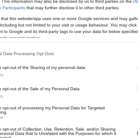
. This information may also be disclosed by us to third parties on the
IA
Participants
that may further disclose it to other third parties.
 that this website/app uses one or more Google services and may gath
including but not limited to your visit or usage behaviour. You may click 
 to Google and its third-party tags to use your data for below specifi
ogle consent section.
l Data Processing Opt Outs
o opt-out of the Sharing of my personal data.
In
o opt-out of the Sale of my Personal Data.
In
to opt-out of processing my Personal Data for Targeted
ing.
In
o opt-out of Collection, Use, Retention, Sale, and/or Sharing
ersonal Data that Is Unrelated with the Purposes for which it
lected.