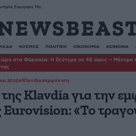
Σωτήρης, Σωτηρία, Ευμορφία, Μορφούλα
ΛΑΔΑ
ΚΟΣΜΟΣ
ΠΟΛΙΤΙΚΗ
ΟΙΚΟΝΟΜΙΑ
ΚΟΙΝΩΝΙΑ
ώρα στα Φάρσαλα: Η δεύτερη σε 48 ώρες – Μήνυμα το
ήνης
on 2025
#Klavdia
#εμφάνιση
της Klavdia για την εμ
 Eurovision: «Το τραγο