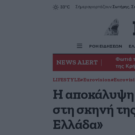
Σήμερα
γιορτάζουν:
ΡΟΗ ΕΙΔΗΣΕΩΝ
ΕΛ
Φωτιά τ
NEWS ALERT
της Κρ
LIFESTYLE
#Eurovision
#Eurovisi
Η αποκάλυψη 
στη σκηνή της
Ελλάδα»