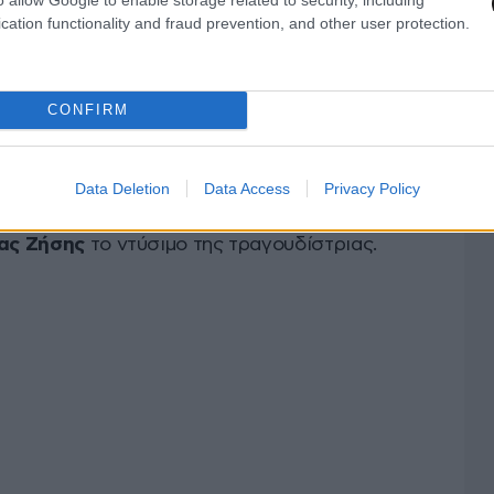
cation functionality and fraud prevention, and other user protection.
CONFIRM
 Γιάννης Πουλόπουλος στην εκπομπή «Super
Data Deletion
Data Access
Privacy Policy
ωκάς Ευαγγελινός
θα αναλάβει τη σκηνική
ας Ζήσης
το ντύσιμο της τραγουδίστριας.