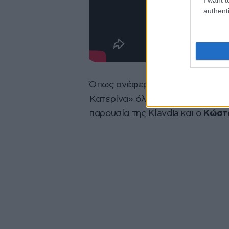
authenti
Όπως ανέφερε ο δημοσιογράφος
Κατερίνα» όλα δείχνουν πως ο
Φ
παρουσία της Κlavdia και ο
Κώστ