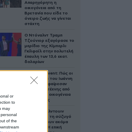
Απαρηγόρητη η
οικογένεια από τη
Βρετανία που είδε το
όνειρο ζωής να γίνεται
στάχτη
Ο Ντόναλντ Τραμπ
Τζούνιορ εξαγόρασε το
μερίδιο της Κίμπερλι
Γκίλφοϊλ στην πολυτελή
έπαυλη των 13,6 εκατ.
δολαρίων
Παλάτι Marivent: Πώς οι
κληρονόμοι του Ιωάννη
Σαριδάκη αφαίρεσαν
1.300 έργα τέχνης από
τη βασιλική οικογένεια
sonal or
της Ισπανίας
ection to
ou may
Ο Άλεκ Μπάλντουιν
 personal
ζήτησε από τη σύζυγό
out of the
του να κάνουν ακόμα
 downstream
ένα παιδί – Η επική