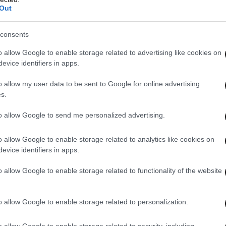
οι ξένοι με τον αμιγώς ελληνικό στίχο;
Out
α ακούσουν ένα τραγούδι αμιγώς ελληνικό. Από
consents
στο YouTube, διαπιστώνω ότι αρέσει πολύ η
o allow Google to enable storage related to advertising like cookies on
ιρό να ακούσουν «ένα τόσο ιδιαίτερο» ελληνικό
evice identifiers in apps.
o allow my user data to be sent to Google for online advertising
s.
to allow Google to send me personalized advertising.
o allow Google to enable storage related to analytics like cookies on
evice identifiers in apps.
o allow Google to enable storage related to functionality of the website
o allow Google to enable storage related to personalization.
o allow Google to enable storage related to security, including