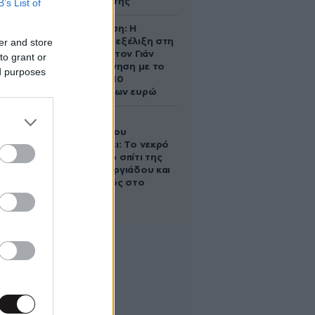
αντίδρασή της
B’s List of
Αθηνά Ωνάση: Η
er and store
απρόσμενη εξέλιξη στη
διαμάχη με τον Γιάν
to grant or
Τοπς – Η κίνηση με το
ed purposes
άλογο των 10
εκατομμυρίων ευρώ
Ο Στράτος
Τζώρτζογλου
αποκαλύπτει: Το νεκρό
έμβρυο στο σπίτι της
Μαρίας Γεωργιάδου και
ο εγκλεισμός στο
ψυχιατρείο