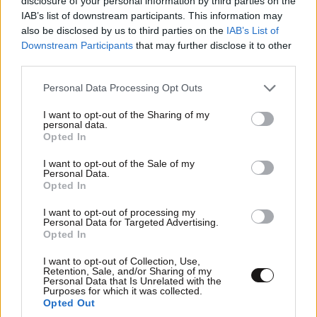
disclosure of your personal information by third parties on the
IAB’s list of downstream participants. This information may
also be disclosed by us to third parties on the
IAB’s List of
Downstream Participants
that may further disclose it to other
third parties.
Please note that this website/app uses one or more Google
Personal Data Processing Opt Outs
services and may gather and store information including but
not limited to your visit or usage behaviour. You may click to
I want to opt-out of the Sharing of my
personal data.
grant or deny consent to Google and its third-party tags to
Opted In
use your data for below specified purposes in below Google
consent section.
I want to opt-out of the Sale of my
Personal Data.
Opted In
ΣΧΌΛΙΑ ΑΝΑΓΝΩΣΤΏΝ
4
I want to opt-out of processing my
Personal Data for Targeted Advertising.
Opted In
I want to opt-out of Collection, Use,
Retention, Sale, and/or Sharing of my
Personal Data that Is Unrelated with the
Purposes for which it was collected.
ΠΡΟΣΘΕΣΤΕ ΤΟ ΣΧΟΛΙΟ ΣΑΣ
Opted Out