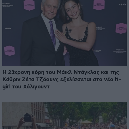
Η 23χρονη κόρη τoυ Μάικλ Ντάγκλας και της
Κάθριν Ζέτα Τζόουνς εξελίσσεται στο νέο it-
girl του Χόλιγουντ