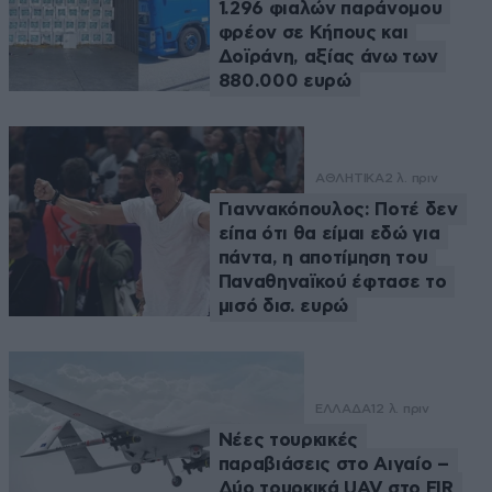
1.296 φιαλών παράνομου
φρέον σε Κήπους και
Δοϊράνη, αξίας άνω των
880.000 ευρώ
ΑΘΛΗΤΙΚΑ
2 λ. πριν
Γιαννακόπουλος: Ποτέ δεν
είπα ότι θα είμαι εδώ για
πάντα, η αποτίμηση του
Παναθηναϊκού έφτασε το
μισό δισ. ευρώ
ΕΛΛΑΔΑ
12 λ. πριν
Νέες τουρκικές
παραβιάσεις στο Αιγαίο –
Δύο τουρκικά UAV στο FIR