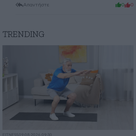
Απαντήστε
0
0
TRENDING
FITNESS
09·08·2026 09:30