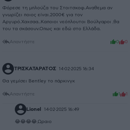
Φόρεσε τη μπλούζα του Στοιτσκοφ.Αναθεμα αν
γνωρίζει ποιος είναι.2000€ για τον
Αργυρό.Χαχσαα..Καποιοι νεόπλουτοι Βούλγαροι ,θα
του τα σκάσουν.Οπως και εδώ στο Ελλάδα.
Απαντήστε
0
0
ΤΡΙΣΚΑΤΑΡΑΤΟΣ
14·02·2025 16:34
Θα γεμίσει Bentley το πάρκινγκ
Απαντήστε
1
1
Lionel
14·02·2025 16:49
😂😂😂😂,Ωραιο