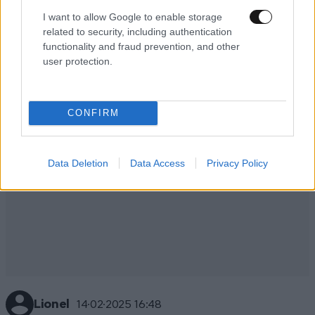
I want to allow Google to enable storage
Απαντήστε
0
0
related to security, including authentication
functionality and fraud prevention, and other
user protection.
CONFIRM
Data Deletion
Data Access
Privacy Policy
Lionel
14·02·2025 16:48