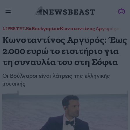
LIFESTYLE
#Βουλγαρία
#Κωνσταντίνος Αργυρός
#συν
Κωνσταντίνος Αργυρός: Έως
2.000 ευρώ το εισιτήριο για
τη συναυλία του στη Σόφια
Οι Βούλγαροι είναι λάτρεις της ελληνικής
μουσικής