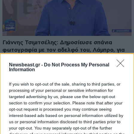
Γιάννης Τσιμιτσέλης: Δημοσίευσε σπάνια
φωτογραφία με τον αδελφό του, Λάμπρο, για
τα γενέθλιά του
Newsbeast.gr -
Do Not Process My Personal
Information
If you wish to opt-out of the sale, sharing to third parties, or
processing of your personal or sensitive information for
Ακολουθήστε το
NEWSBEAST
στο
Google News
targeted advertising by us, please use the below opt-out
και μάθετε πρώτοι όλες τις ειδήσεις
section to confirm your selection. Please note that after your
opt-out request is processed you may continue seeing
interest-based ads based on personal information utilized by
us or personal information disclosed to third parties prior to
your opt-out. You may separately opt-out of the further