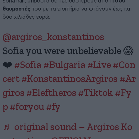
Sofia hall, μπροστά σε περισσότερους από 1
1.000
θαυμαστές
του με τα εισιτήρια να φτάνουν έως και
δύο χιλιάδες ευρώ.
@argiros_konstantinos
Sofia you were unbelievable 😱
❤️
#Sofia
#Bulgaria
#Live
#Con
cert
#KonstantinosArgiros
#Ar
giros
#Eleftheros
#Tiktok
#Fy
p
#foryou
#fy
♬ original sound – Argiros Ko