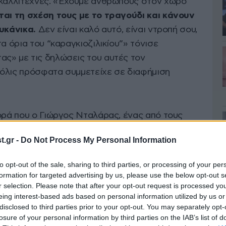
 καλλιτέχνες. «Έχουμε ανθρώπους στον χώρο
αι τη σχέση τους με το τραγούδι και κάνουν
ουκάνικα.
Δεν είναι καλό αυτό, είναι ντροπή σου,
α όρια του “καραγκιοζιλικίου”» τόνισε
ς» με τις δηλώσεις του αυτές τον
μόλις πρόσφατα συμμετείχε σε διαφήμιση
φορά που ο Γιώργος Νταλάρας, ένας από τους
λληνικού τραγουδιού, έρχεται σε ευθεία
.gr -
Do Not Process My Personal Information
υ ή και γενικότερα με καλλιτέχνες.
to opt-out of the sale, sharing to third parties, or processing of your per
α και Ρέμου
formation for targeted advertising by us, please use the below opt-out s
r selection. Please note that after your opt-out request is processed y
eing interest-based ads based on personal information utilized by us or
ο Αντώνης Ρέμος
συνεργάστηκαν σε ένα
disclosed to third parties prior to your opt-out. You may separately opt-
το κοινό της νύχτας
, σε γνωστή μουσική σκηνή
losure of your personal information by third parties on the IAB’s list of