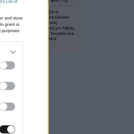
να σώσει τη φίλη της
B’s List of
Πώς σχεδιάζει η
κυβέρνηση να κλείσει
er and store
τους ανοιχτούς
to grant or
λογαριασμούς με Λιβύη,
ed purposes
Αλβανία και Τουρκία για
τη χάραξη ΑΟΖ