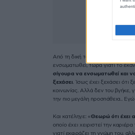
authenti
Από τη δική του πλευρά, ο Αντώ
ενσωματωθεί, τώρα γιατί το έκαν
σίγουρα να ενσωματωθεί και να 
ξεχάσει
. Ίσως έχει ξεχάσει ότι 
κοινωνίας. Αλλά δεν του βγήκε, γ
την πιο μεγάλη προσπάθεια.. Εγώ 
Και κατέληγε: «
Θεωρώ ότι έχει α
οποίο έχει χειριστεί την καριέρα
γιατί εκφράζει τη γνώμη του, αλλ