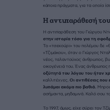
κάποια πράγματα, για τα οποία ίσ
Η αντιπαράθεσή του
Η αντιπαράθεση του Γιώργου Ντ
στην ιστορία τόσο για τη σφοδρ
Το «τσεκούρι» του πολέμου δε «
«Τζιμάκου», όταν ο Γιώργος Ντ
νέος, ταλαντούχος άνθρωπος, βυθ
οικογένειά του. Ένας άνθρωπος π
οξύτητά του λόγου του ήταν χ
καλλιτέχνες.
Οι αντιθέσεις που 
λυπάμαι ακόμα πιο βαθιά.
Μπροστ
ασήμαντα, μηδαμινά. Καλό σου τα
Το 1997, όμως, είχε σύρει τον Τζ