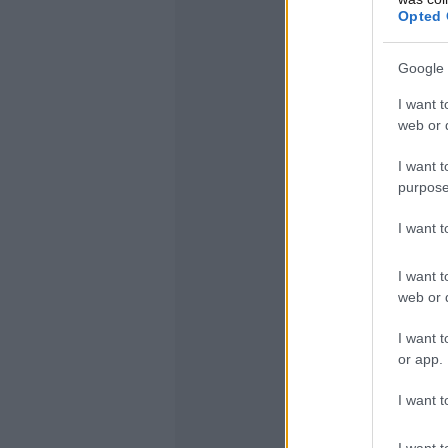
Opted 
Google 
I want t
web or d
I want t
purpose
I want 
I want t
web or d
I want t
or app.
I want t
I want t