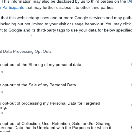
ε να κυλά αρμονικά, μέχρι την ξαφνική διακοπή
. This information may also be disclosed by us to third parties on the
IA
Participants
that may further disclose it to other third parties.
 that this website/app uses one or more Google services and may gath
including but not limited to your visit or usage behaviour. You may click 
αν ότι
το σκηνικό έμοιαζε «αταίριαστο»
, κάτι
 to Google and its third-party tags to use your data for below specifi
και ο Γιώργος Νταλάρας. «Όταν τραγουδούσε ο
ogle consent section.
αι όταν τραγουδούσε ο άλλος, πλάκωναν
l Data Processing Opt Outs
o opt-out of the Sharing of my personal data.
ην επιλογή του να πάρει μέρος στο συγκεκριμένο
In
τι ο Ρέμος ήταν ο καλύτερος από τους νέους
 καλός τραγουδιστής.
Αυτό που με έκανε και
o opt-out of the Sale of my Personal Data.
In
όλα είναι ότι ο Θεοδωράκης τον κάλεσε να
 οι άνθρωποι, ανεξάρτητα από το πώς ξεκίνησαν,
to opt-out of processing my Personal Data for Targeted
ing.
 την πορεία τους. Δεν μου πέτυχε αυτό. Αυτό
In
o opt-out of Collection, Use, Retention, Sale, and/or Sharing
ersonal Data that Is Unrelated with the Purposes for which it
lected.