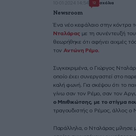
10·01·2024 14:54
σχόλια
12
Newsroom
Ένα νέο κεφάλαιο στην κόντρα τ
Νταλάρας
με τη συνέντευξή του
θεωρήθηκε ότι αφήνει αιχμές τό
τον
Αντώνη Ρέμο
.
Συγκεκριμένα, ο Γιώργος Νταλά
οποίο έχει συνεργαστεί στο παρε
καλή φωνή. Για σκέψου ότι το παι
γίνω σαν τον Ρέμο, σαν τον Αργ
ο Μπιθικώτσης, με το στίγμα π
τραγουδιστής ο Ρέμος, άλλος ο 
Παράλληλα, ο Νταλάρας μίλησε με