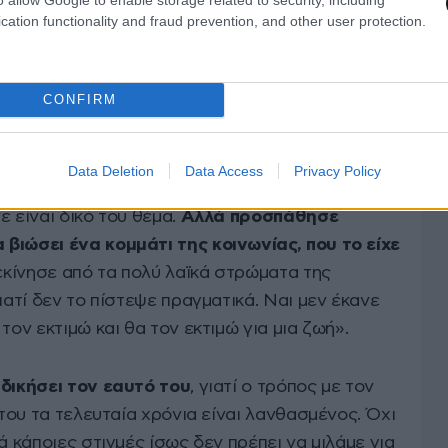
cation functionality and fraud prevention, and other user protection.
CONFIRM
Data Deletion
Data Access
Privacy Policy
νης Ρέμος σημείωνε: «Προσπάθησε να
ε είναι δικό του θέμα.
Αλλά προσπάθησε
βιώσει ένα κομμάτι της κοινωνίας, που το είχε
ξεκίνησε από τα πολύ λαϊκά στρώματα της
ιατί δεν το πίστεψε πραγματικά. Ναι μεν έκανε
τον εκτιμώ και θα τον εκτιμώ για μια ζωή».
δικήσει τον εαυτό του
, γιατί ο τρόπος με τον
 του τα τελευταία χρόνια είναι λανθασμένος. Όχι
ά κάποιες στιγμές ίσως δεν πρέπει να μιλάμε για