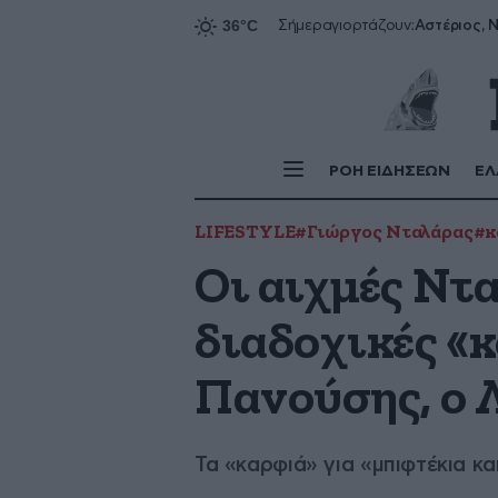
Αστέριος, Ν
Σήμερα
γιορτάζουν:
ΡΟΗ ΕΙΔΗΣΕΩΝ
ΕΛ
LIFESTYLE
#Γιώργος Νταλάρας
#κ
Οι αιχμές Ντα
διαδοχικές «κ
Πανούσης, ο 
Τα «καρφιά» για «μπιφτέκια κ