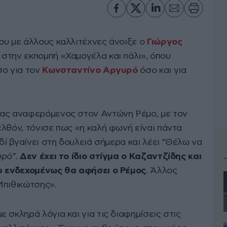
ου με άλλους καλλιτέχνες άνοιξε ο
Γιώργος
 στην εκπομπή «Χαμογέλα και πάλι», όπου
σο για τον
Κωνσταντίνο Αργυρό
όσο και για
ρας αναφερόμενος στον Αντώνη Ρέμο, με τον
λθόν, τόνισε πως «η καλή φωνή είναι πάντα
δί βγαίνει στη δουλειά σήμερα και λέει “Θέλω να
υρό”.
Δεν έχει το ίδιο στίγμα ο Καζαντζίδης και
ου ενδεχομένως θα αφήσει ο Ρέμος
. Άλλος
Μπιθικώτσης».
 σκληρά λόγια και για τις διαφημίσεις στις