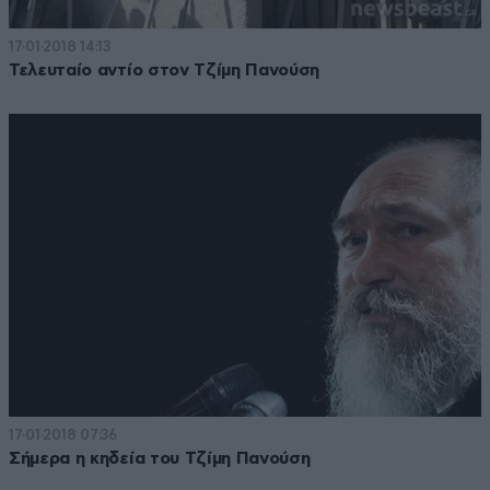
17·01·2018 14:13
Τελευταίο αντίο στον Τζίμη Πανούση
17·01·2018 07:36
Σήμερα η κηδεία του Τζίμη Πανούση