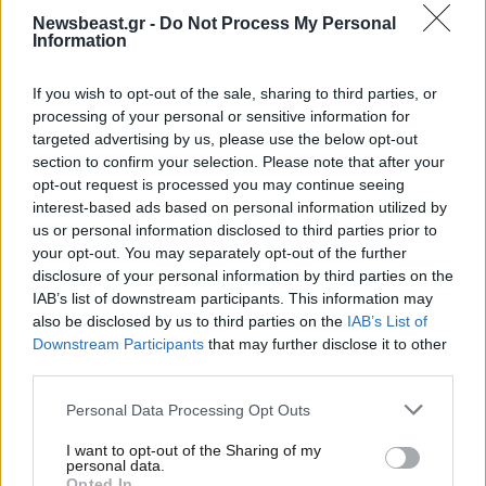
Newsbeast.gr -
Do Not Process My Personal
Information
30·12·2019 13:14
Θάνατοι καλλιτεχνών που βύθισαν στο πένθος την
If you wish to opt-out of the sale, sharing to third parties, or
Ελλάδα τη δεκαετία 2010 – 2019
processing of your personal or sensitive information for
targeted advertising by us, please use the below opt-out
section to confirm your selection. Please note that after your
opt-out request is processed you may continue seeing
interest-based ads based on personal information utilized by
us or personal information disclosed to third parties prior to
your opt-out. You may separately opt-out of the further
disclosure of your personal information by third parties on the
IAB’s list of downstream participants. This information may
also be disclosed by us to third parties on the
IAB’s List of
Downstream Participants
that may further disclose it to other
third parties.
Please note that this website/app uses one or more Google
Personal Data Processing Opt Outs
services and may gather and store information including but
not limited to your visit or usage behaviour. You may click to
I want to opt-out of the Sharing of my
personal data.
grant or deny consent to Google and its third-party tags to
07·07·2019 00:16
Opted In