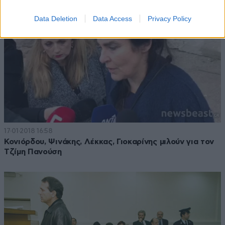
Data Deletion
Data Access
Privacy Policy
17·01·2018 16:58
Κονιόρδου, Ψινάκης, Λέκκας, Γιοκαρίνης μιλούν για τον
Τζίμη Πανούση