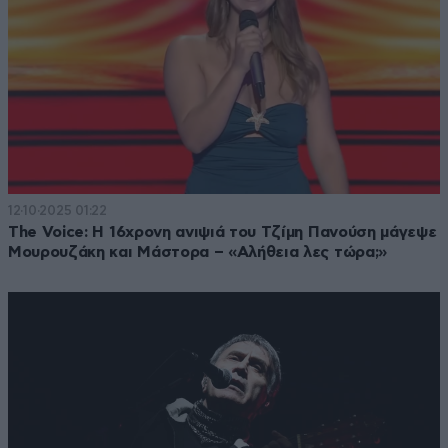
12·10·2025 01:22
The Voice: Η 16χρονη ανιψιά του Τζίμη Πανούση μάγεψε
Μουρουζάκη και Μάστορα – «Αλήθεια λες τώρα;»