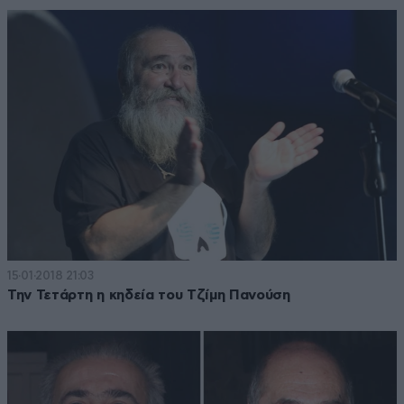
15·01·2018 21:03
Την Τετάρτη η κηδεία του Τζίμη Πανούση