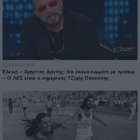
05·04·2023 05:15
Έλεος! – Χρήστος Δάντης: Θα έκανα κομμάτι με τράπερ
– Ο ΛΕΞ είναι ο σημερινός Τζίμης Πανούσης