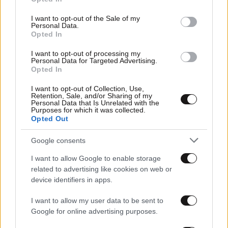
use your data for below specified purposes in below Google
Το πιο δημοφιλές αντιεκλογικό τραγούδι το έχει γράψει
consent section.
κάποιος που έχει εκλεγεί βουλευτής με τρία
I want to opt-out of the Sale of my
Personal Data.
διαφορετικά κόμματα
Opted In
I want to opt-out of processing my
Personal Data for Targeted Advertising.
Opted In
I want to opt-out of Collection, Use,
Retention, Sale, and/or Sharing of my
Personal Data that Is Unrelated with the
Purposes for which it was collected.
Opted Out
Google consents
I want to allow Google to enable storage
related to advertising like cookies on web or
device identifiers in apps.
I want to allow my user data to be sent to
03·04·2019 13:35
Google for online advertising purposes.
Νταλάρας για Πανούση: Λυπήθηκα πολύ όταν πέθανε,
λυπήθηκα