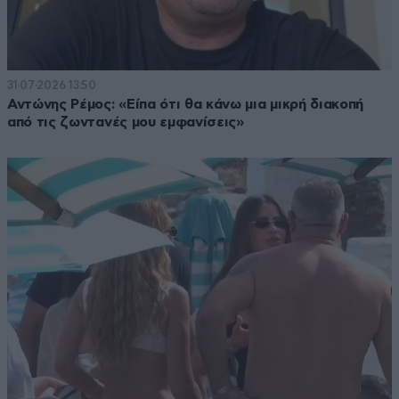
31·07·2026 13:50
Αντώνης Ρέμος: «Είπα ότι θα κάνω μια μικρή διακοπή
από τις ζωντανές μου εμφανίσεις»