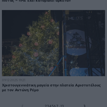
πίστας – «Με έχει καταβάλει αρκετά»
09·12·2025 19:21
Χριστουγεννιάτικη μαγεία στην πλατεία Αριστοτέλους
με τον Αντώνη Ρέμο
...
1
2
3
4
5
6
7
13