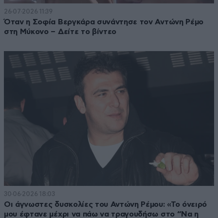
26·07·2026 11:39
Όταν η Σοφία Βεργκάρα συνάντησε τον Αντώνη Ρέμο
στη Μύκονο – Δείτε το βίντεο
30·06·2026 18:03
Οι άγνωστες δυσκολίες του Αντώνη Ρέμου: «Το όνειρό
μου έφτανε μέχρι να πάω να τραγουδήσω στο “Να η