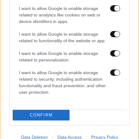
I want to allow Google to enable storage
related to analytics like cookies on web or
device identifiers in apps.
I want to allow Google to enable storage
related to functionality of the website or app.
11·05·2026 11:16
Ο Αντώνης Ρέμος γιορτάζει 30 χρόνια καριέρας με μια
I want to allow Google to enable storage
μεγάλη συναυλία στη Θεσσαλονίκη με ελεύθερη είσοδο
related to personalization.
I want to allow Google to enable storage
related to security, including authentication
functionality and fraud prevention, and other
user protection.
CONFIRM
Data Deletion
Data Access
Privacy Policy