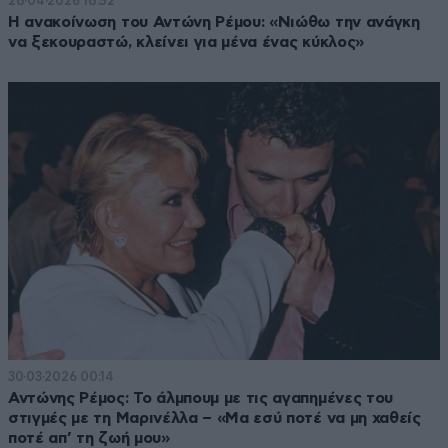
28·04·2026 18:52
Η ανακοίνωση του Αντώνη Ρέμου: «Νιώθω την ανάγκη
να ξεκουραστώ, κλείνει για μένα ένας κύκλος»
30·03·2026 00:14
Αντώνης Ρέμος: Το άλμπουμ με τις αγαπημένες του
στιγμές με τη Μαρινέλλα – «Μα εσύ ποτέ να μη χαθείς
ποτέ απ’ τη ζωή μου»