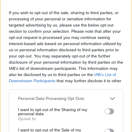
If you wish to opt-out of the sale, sharing to third parties, or
processing of your personal or sensitive information for
targeted advertising by us, please use the below opt-out
section to confirm your selection. Please note that after your
opt-out request is processed you may continue seeing
interest-based ads based on personal information utilized by
us or personal information disclosed to third parties prior to
your opt-out. You may separately opt-out of the further
disclosure of your personal information by third parties on the
IAB’s list of downstream participants. This information may
also be disclosed by us to third parties on the
IAB’s List of
13·05·2026 19:47
Downstream Participants
that may further disclose it to other
Το νέο «Αλ Τσαντίρι Νιουζ» με τον Λάκη Λαζόπουλο και
third parties.
καλεσμένο τον Αντώνη Ρέμο
Please note that this website/app uses one or more Google
Personal Data Processing Opt Outs
services and may gather and store information including but
not limited to your visit or usage behaviour. You may click to
I want to opt-out of the Sharing of my
personal data.
grant or deny consent to Google and its third-party tags to
Opted In
use your data for below specified purposes in below Google
consent section.
I want to opt-out of the Sale of my