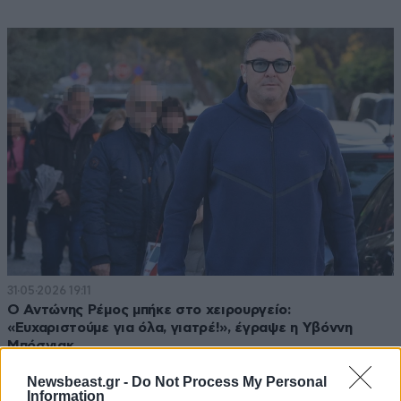
31·05·2026 19:11
Ο Αντώνης Ρέμος μπήκε στο χειρουργείο:
«Ευχαριστούμε για όλα, γιατρέ!», έγραψε η Υβόννη
Μπόσνιακ
Newsbeast.gr -
Do Not Process My Personal
Information