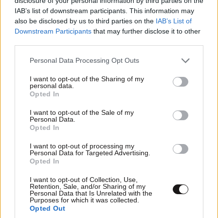
disclosure of your personal information by third parties on the
IAB’s list of downstream participants. This information may
also be disclosed by us to third parties on the
IAB’s List of
Ιατρικό θαύμα: Γιατροί στις ΗΠΑ έγραψαν
Downstream Participants
that may further disclose it to other
ιστορία – Χειρούργησαν έμβρυο μέσα στη
third parties.
μήτρα
Please note that this website/app uses one or more Google
Personal Data Processing Opt Outs
services and may gather and store information including but
not limited to your visit or usage behaviour. You may click to
I want to opt-out of the Sharing of my
personal data.
grant or deny consent to Google and its third-party tags to
Opted In
use your data for below specified purposes in below Google
consent section.
I want to opt-out of the Sale of my
Personal Data.
Opted In
I want to opt-out of processing my
Personal Data for Targeted Advertising.
Opted In
I want to opt-out of Collection, Use,
Retention, Sale, and/or Sharing of my
Personal Data that Is Unrelated with the
Purposes for which it was collected.
Opted Out
Η αλήθεια για τις ημικρανίες: Τι τις προκαλεί και