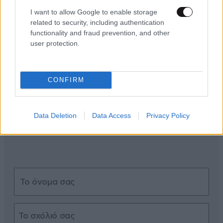
I want to allow Google to enable storage
related to security, including authentication
functionality and fraud prevention, and other
ΣΧΌΛΙΑ ΑΝΑΓΝΩΣΤΏΝ
0
user protection.
CONFIRM
Data Deletion
Data Access
Privacy Policy
ΠΡΟΣΘΕΣΤΕ ΤΟ ΣΧΟΛΙΟ ΣΑΣ