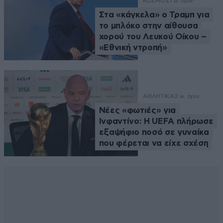
ΚΟΣΜΟΣ
1 ω. πριν
Στα «κάγκελα» ο Τραμπ για
το μπλόκο στην αίθουσα
χορού του Λευκού Οίκου –
«Εθνική ντροπή»
ΑΘΛΗΤΙΚΑ
2 ω. πριν
Νέες «φωτιές» για
Ινφαντίνο: Η UEFA πλήρωσε
εξαψήφιο ποσό σε γυναίκα
που φέρεται να είχε σχέση