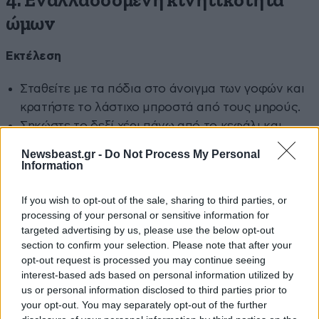
4. Εναλλασσόμενη κινητικότητα
ώμων
Εκτέλεση
Σταθείτε με τα πόδια στο άνοιγμα των γοφών και
κρατήστε το λάστιχο μπροστά από τους μηρούς.
Σηκώστε το δεξί χέρι πάνω από το κεφάλι και
προς τα πίσω, περνώντας το λάστιχο δίπλα από το
Newsbeast.gr -
Do Not Process My Personal
αριστερό αυτί.
Information
Στη συνέχεια σηκώστε το αριστερό χέρι πάνω από
το κεφάλι και μπροστά από το σώμα, περνώντας
If you wish to opt-out of the sale, sharing to third parties, or
processing of your personal or sensitive information for
το λάστιχο δίπλα από το δεξί αυτί.
targeted advertising by us, please use the below opt-out
Συνεχίστε εναλλάσσοντας το χέρι.
section to confirm your selection. Please note that after your
opt-out request is processed you may continue seeing
interest-based ads based on personal information utilized by
Αυτή η παραλλαγή δουλεύει περισσότερο τη
us or personal information disclosed to third parties prior to
σταθερότητα κάθε πλευράς ξεχωριστά και βοηθά
your opt-out. You may separately opt-out of the further
στον εντοπισμό πιθανών ανισορροπιών δύναμης ή