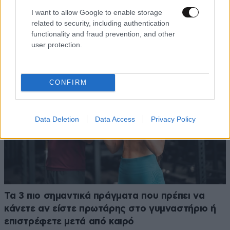
υπερδυνάμεις… Μόνο 20 λεπτά και 3 ασκήσεις
I want to allow Google to enable storage
related to security, including authentication
που δυναμώνουν όλο το σώμα
functionality and fraud prevention, and other
user protection.
CONFIRM
Data Deletion
Data Access
Privacy Policy
Τα 3 πιο σημαντικά πράγματα που πρέπει να
κάνετε αν είστε πρωτάρης στο γυμναστήριο ή
επιστρέφετε μετά από καιρό