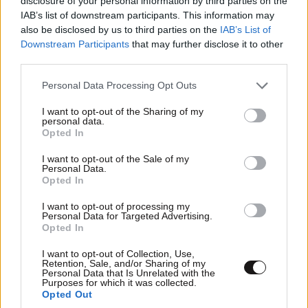
disclosure of your personal information by third parties on the
κινητικότητας ανάμεσα στους δύο ώμους.
IAB’s list of downstream participants. This information may
also be disclosed by us to third parties on the
IAB’s List of
Downstream Participants
that may further disclose it to other
third parties.
Please note that this website/app uses one or more Google
Personal Data Processing Opt Outs
services and may gather and store information including but
not limited to your visit or usage behaviour. You may click to
I want to opt-out of the Sharing of my
personal data.
grant or deny consent to Google and its third-party tags to
Opted In
use your data for below specified purposes in below Google
consent section.
I want to opt-out of the Sale of my
Personal Data.
Opted In
I want to opt-out of processing my
Personal Data for Targeted Advertising.
Opted In
I want to opt-out of Collection, Use,
Retention, Sale, and/or Sharing of my
Ακολουθήστε
το
Newsbeast
στο Viber και
Personal Data that Is Unrelated with the
μάθετε
πρώτοι
τα
σημαντικότερα νέα
Purposes for which it was collected.
Opted Out