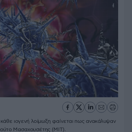
 κάθε ιογενή λοίμωξη φαίνεται πως ανακάλυψαν
ιτούτο Μασαχουσέτης (ΜΙΤ).