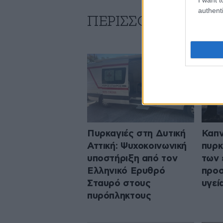
authenti
ΠΕΡΙΣΣΟΤΕΡΑ ΑΠΟ 
Πυρκαγιές στη Δυτική
Καπν
Αττική: Ψυχοκοινωνική
πυρκ
υποστήριξη από τον
των 
Ελληνικό Ερυθρό
προσ
Σταυρό στους
υγεί
πυρόπληκτους