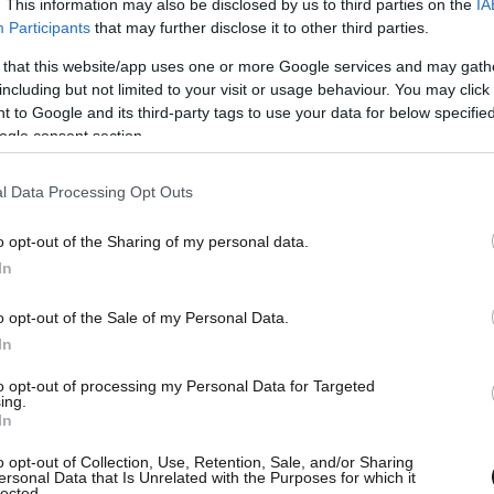
. This information may also be disclosed by us to third parties on the
IA
Participants
that may further disclose it to other third parties.
 that this website/app uses one or more Google services and may gath
including but not limited to your visit or usage behaviour. You may click 
 to Google and its third-party tags to use your data for below specifi
ogle consent section.
ελέτης δρ Μάικ Ράιντερ: «Η θεραπεία έχει τόσο
l Data Processing Opt Outs
εγκαίρως μπορεί και να εξολοθρεύσει τους
αι να εξαφανίσει άμεσα τα συμπτώματα της
o opt-out of the Sharing of my personal data.
In
o opt-out of the Sale of my Personal Data.
σε ειδικά διαμορφωμένα εργαστήρια δείχνουν ότι
In
 γεγονός που σημαίνει ότι ίσως είναι σε θέση να
to opt-out of processing my Personal Data for Targeted
ό κάποιον ιό».
ing.
In
οι ειδικοί εκμεταλλεύτηκαν δύο ιδιότητες του
o opt-out of Collection, Use, Retention, Sale, and/or Sharing
ersonal Data that Is Unrelated with the Purposes for which it
 μπορεί να διακόψει μία διαδικασία που
lected.