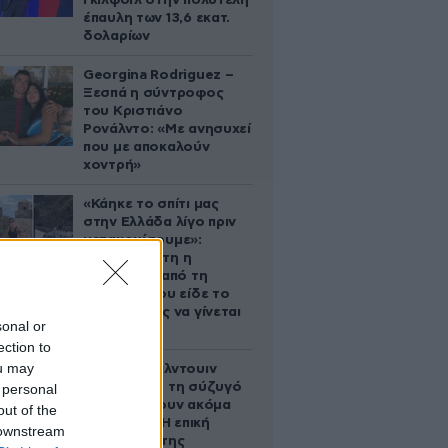
Γκίλφοϊλ στην πολυτελή
έπαυλη των 13,6 εκατ.
δολαρίων
Georgina Rodriguez –
Ξεσπά η σύντροφος
του Κριστιάνο
Ρονάλντο: «Με ανησυχεί
που με αποκαλούν
χοντρή»
«Κάηκε το σπίτι μας
στην Ελλάδα λίγο πριν
μετακομίσουμε»:
Απαρηγόρητη η
οικογένεια από τη
Βρετανία που είδε το
όνειρο ζωής να γίνεται
sonal or
στάχτη
ection to
ou may
Ο Άλεκ Μπάλντουιν
ζήτησε από τη σύζυγό
 personal
του να κάνουν ακόμα
out of the
ένα παιδί – Η επική
 downstream
αντίδρασή της