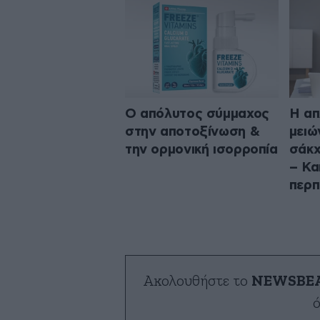
Ο απόλυτος σύμμαχος
Η απ
στην αποτοξίνωση &
μειώ
την ορμονική ισορροπία
σάκχ
– Κα
περπ
Ακολουθήστε το
NEWSBE
ό