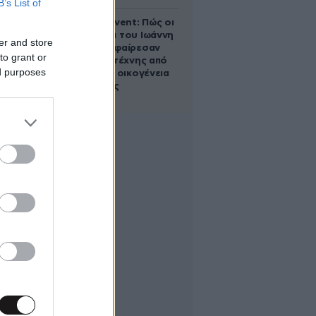
B’s List of
Παλάτι Marivent: Πώς οι
κληρονόμοι του Ιωάννη
er and store
Σαριδάκη αφαίρεσαν
to grant or
1.300 έργα τέχνης από
ed purposes
τη βασιλική οικογένεια
της Ισπανίας