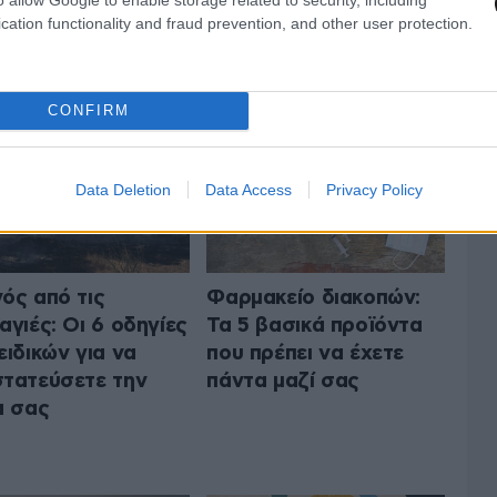
cation functionality and fraud prevention, and other user protection.
ΤΗΝ ΥΓΕΙΑ
ΟΛΑ ΤΑ ΑΡΘΡΑ
CONFIRM
Data Deletion
Data Access
Privacy Policy
ός από τις
Φαρμακείο διακοπών:
αγιές: Οι 6 οδηγίες
Τα 5 βασικά προϊόντα
ειδικών για να
που πρέπει να έχετε
τατεύσετε την
πάντα μαζί σας
α σας