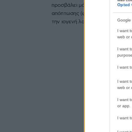
Opted 
προσβάλει μόνο τα μολυσμένα με 
απόπτωσης (φυσιολογικού θανάτ
Google 
την ιογενή λοίμωξη.
I want t
web or d
I want t
purpose
I want 
I want t
web or d
I want t
or app.
I want t
I want t