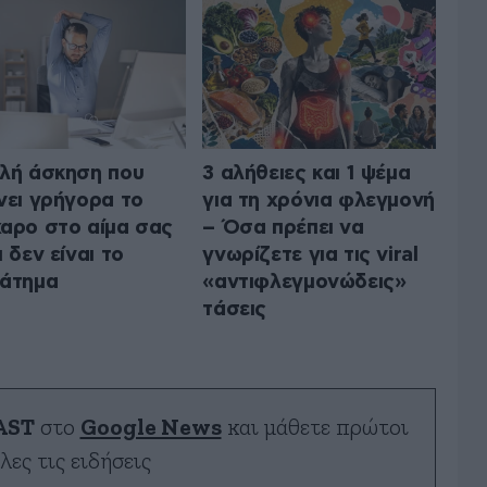
λή άσκηση που
3 αλήθειες και 1 ψέμα
νει γρήγορα το
για τη χρόνια φλεγμονή
αρο στο αίμα σας
– Όσα πρέπει να
ι δεν είναι το
γνωρίζετε για τις viral
άτημα
«αντιφλεγμονώδεις»
τάσεις
AST
στο
Google News
και μάθετε πρώτοι
λες τις ειδήσεις