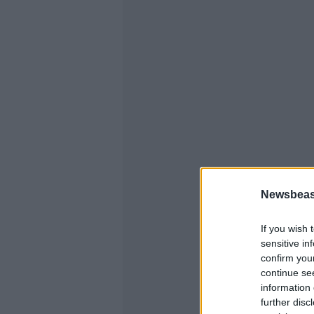
Newsbeast
If you wish 
sensitive in
confirm you
continue se
information 
further disc