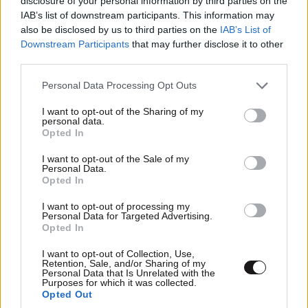
disclosure of your personal information by third parties on the
IAB’s list of downstream participants. This information may
also be disclosed by us to third parties on the
IAB’s List of
Downstream Participants
that may further disclose it to other
Επάρκεια φαρμάκων: Ευρεία σύσκεψη στον
third parties.
ΕΟΦ για την ασφάλεια και τη διακίνηση των
σκευασμάτων
Please note that this website/app uses one or more Google
Personal Data Processing Opt Outs
services and may gather and store information including but
not limited to your visit or usage behaviour. You may click to
I want to opt-out of the Sharing of my
personal data.
grant or deny consent to Google and its third-party tags to
Opted In
use your data for below specified purposes in below Google
consent section.
I want to opt-out of the Sale of my
Ακολουθήστε το
NEWSBEAST
στο
Google News
Personal Data.
Opted In
και μάθετε πρώτοι όλες τις ειδήσεις
I want to opt-out of processing my
Personal Data for Targeted Advertising.
Opted In
I want to opt-out of Collection, Use,
Retention, Sale, and/or Sharing of my
Personal Data that Is Unrelated with the
Purposes for which it was collected.
Opted Out