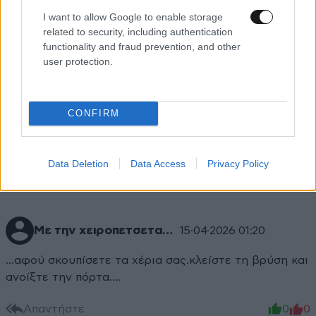
I want to allow Google to enable storage
related to security, including authentication
functionality and fraud prevention, and other
user protection.
Xαρακτήρες: 0/1000
CONFIRM
Διαβάστε και ακολουθήστε τους κανόνες σχολιασμού
ΠΡΟΣΘΗΚΗ
Data Deletion
Data Access
Privacy Policy
Με την χειροπετσετα…
15·04·2026 01:20
…αφού σκουπίσετε τα χέρια σας.κλείστε τη βρύση και
ανοίξτε την πόρτα….
Απαντήστε
0
0