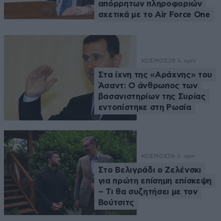
απόρρητων πληροφοριών
σχετικά με το Air Force One
ΚΟΣΜΟΣ
28 λ. πριν
Στα ίχνη της «Αράχνης» του
Άσαντ: Ο άνθρωπος των
βασανιστηρίων της Συρίας
εντοπίστηκε στη Ρωσία
ΚΟΣΜΟΣ
56 λ. πριν
Στο Βελιγράδι ο Ζελένσκι
για πρώτη επίσημη επίσκεψη
– Τι θα συζητήσει με τον
Βούτσιτς