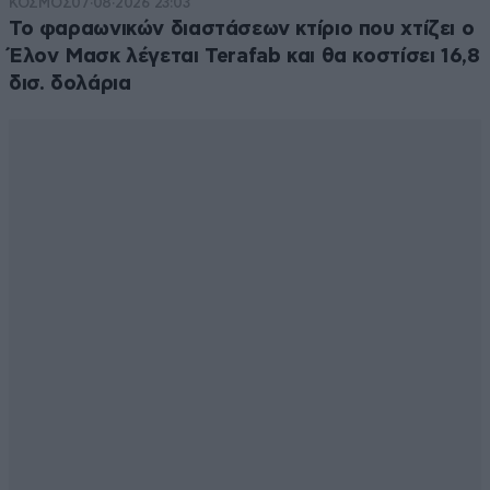
ΚΟΣΜΟΣ
07·08·2026 23:03
Το φαραωνικών διαστάσεων κτίριο που χτίζει ο
Έλον Μασκ λέγεται Terafab και θα κοστίσει 16,8
δισ. δολάρια