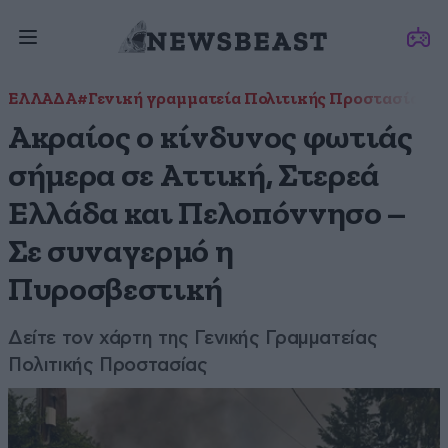
ΕΛΛΑΔΑ
#Γενική γραμματεία Πολιτικής Προστασίας
#κ
Ακραίος ο κίνδυνος φωτιάς
σήμερα σε Αττική, Στερεά
Ελλάδα και Πελοπόννησο –
Σε συναγερμό η
Πυροσβεστική
Δείτε τον χάρτη της Γενικής Γραμματείας
Πολιτικής Προστασίας