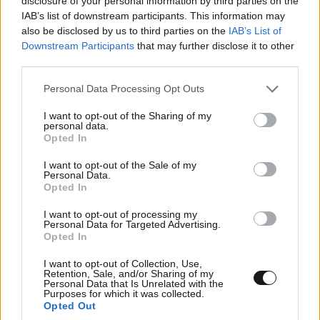
disclosure of your personal information by third parties on the
IAB’s list of downstream participants. This information may
also be disclosed by us to third parties on the
IAB’s List of
Downstream Participants
that may further disclose it to other
third parties.
Please note that this website/app uses one or more Google
Personal Data Processing Opt Outs
services and may gather and store information including but
not limited to your visit or usage behaviour. You may click to
I want to opt-out of the Sharing of my
personal data.
grant or deny consent to Google and its third-party tags to
Opted In
use your data for below specified purposes in below Google
consent section.
I want to opt-out of the Sale of my
Personal Data.
Opted In
I want to opt-out of processing my
Personal Data for Targeted Advertising.
Εορτολόγιο: Ποιος γιορτάζει σήμερα 8
Opted In
Αυγούστου
I want to opt-out of Collection, Use,
Retention, Sale, and/or Sharing of my
Personal Data that Is Unrelated with the
Purposes for which it was collected.
Opted Out