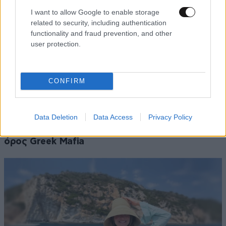
I want to allow Google to enable storage
related to security, including authentication
functionality and fraud prevention, and other
user protection.
CONFIRM
ΚΟΣΜΟΣ
09·08·2026 07:44
Η αυτοκρατορία του «Έντικ» και ο «μεγάλος»
Data Deletion
Data Access
Privacy Policy
που φέρεται να βρίσκεται πίσω του – Τι ορίζει ο
όρος Greek Mafia