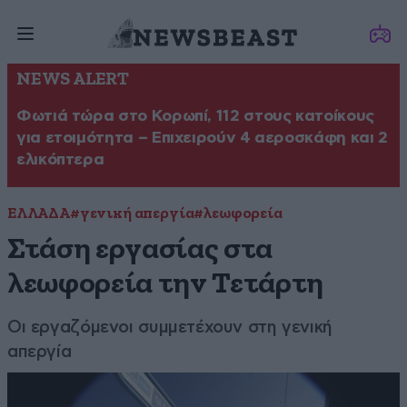
NEWS ALERT
Φωτιά τώρα στο Κορωπί, 112 στους κατοίκους
για ετοιμότητα – Επιχειρούν 4 αεροσκάφη και 2
ελικόπτερα
ΕΛΛΑΔΑ
#γενική απεργία
#λεωφορεία
Στάση εργασίας στα
λεωφορεία την Τετάρτη
Οι εργαζόμενοι συμμετέχουν στη γενική
απεργία