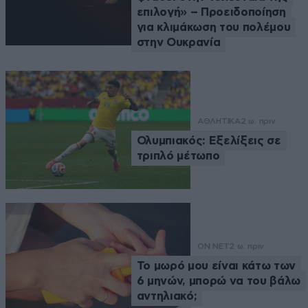
επιλογή» – Προειδοποίηση
για κλιμάκωση του πολέμου
στην Ουκρανία
ΑΘΛΗΤΙΚΑ
2 ω. πριν
Ολυμπιακός: Εξελίξεις σε
τριπλό μέτωπο
ON NET
2 ω. πριν
Το μωρό μου είναι κάτω των
6 μηνών, μπορώ να του βάλω
αντηλιακό;