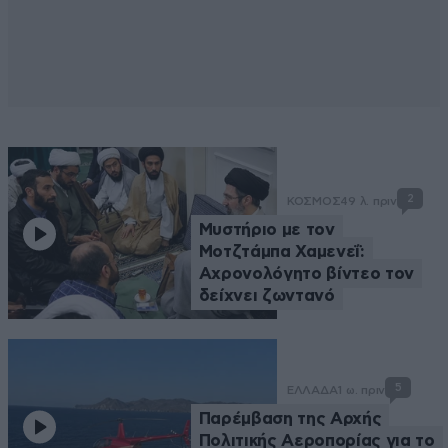
2
ΚΟΣΜΟΣ
49 λ. πριν
Μυστήριο με τον
Μοτζτάμπα Χαμενεΐ:
Αχρονολόγητο βίντεο τον
δείχνει ζωντανό
5
ΕΛΛΑΔΑ
1 ω. πριν
Παρέμβαση της Αρχής
Πολιτικής Αεροπορίας για το