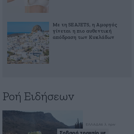
Με τη SEAJETS, η Αμοργός
γίνεται η πιο αυθεντική
απόδραση των Κυκλάδων
Ροή Ειδήσεων
ΕΛΛΑΔΑ
6 λ. πριν
Σοβαρό τροχαίο με