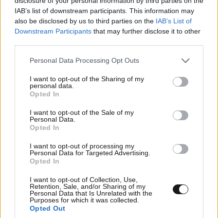
disclosure of your personal information by third parties on the
IAB’s list of downstream participants. This information may
also be disclosed by us to third parties on the
IAB’s List of
Downstream Participants
that may further disclose it to other
third parties.
Please note that this website/app uses one or more Google
Personal Data Processing Opt Outs
services and may gather and store information including but
not limited to your visit or usage behaviour. You may click to
I want to opt-out of the Sharing of my
personal data.
grant or deny consent to Google and its third-party tags to
Opted In
use your data for below specified purposes in below Google
consent section.
I want to opt-out of the Sale of my
Personal Data.
Opted In
I want to opt-out of processing my
Personal Data for Targeted Advertising.
Opted In
I want to opt-out of Collection, Use,
Retention, Sale, and/or Sharing of my
Personal Data that Is Unrelated with the
Purposes for which it was collected.
Opted Out