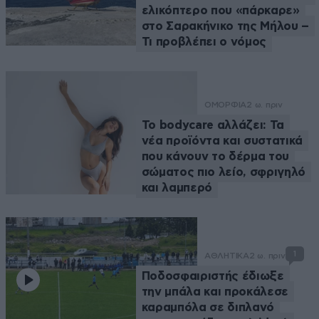
ελικόπτερο που «πάρκαρε»
στο Σαρακήνικο της Μήλου –
Τι προβλέπει ο νόμος
ΟΜΟΡΦΙΑ
2 ω. πριν
Το bodycare αλλάζει: Τα
νέα προϊόντα και συστατικά
που κάνουν το δέρμα του
σώματος πιο λείο, σφριγηλό
και λαμπερό
1
ΑΘΛΗΤΙΚΑ
2 ω. πριν
Ποδοσφαιριστής έδιωξε
την μπάλα και προκάλεσε
καραμπόλα σε διπλανό