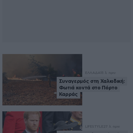
ΕΛΛΑΔΑ
15 λ. πριν
Συναγερμός στη Χαλκιδική:
Φωτιά κοντά στο Πόρτο
Καρράς
LIFESTYLE
27 λ. πριν