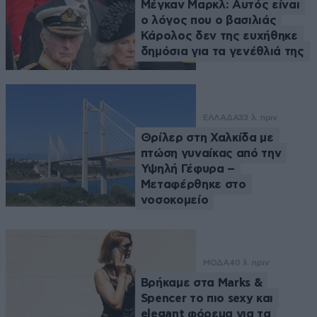
Μέγκαν Μαρκλ: Αυτός είναι
ο λόγος που ο βασιλιάς
Κάρολος δεν της ευχήθηκε
δημόσια για τα γενέθλιά της
ΕΛΛΑΔΑ
33 λ. πριν
Θρίλερ στη Χαλκίδα με
πτώση γυναίκας από την
Υψηλή Γέφυρα –
Μεταφέρθηκε στο
νοσοκομείο
ΜΟΔΑ
40 λ. πριν
Βρήκαμε στα Marks &
Spencer το πιο sexy και
elegant φόρεμα για τα