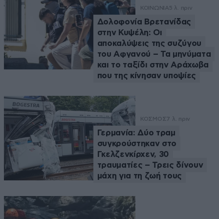
ΚΟΙΝΩΝΙΑ
5 λ. πριν
Δολοφονία Βρετανίδας
στην Κυψέλη: Οι
αποκαλύψεις της συζύγου
του Αφγανού – Τα μηνύματα
και το ταξίδι στην Αράχωβα
που της κίνησαν υποψίες
ΚΟΣΜΟΣ
7 λ. πριν
Γερμανία: Δύο τραμ
συγκρούστηκαν στο
Γκελζενκίρχεν, 30
τραυματίες – Τρεις δίνουν
μάχη για τη ζωή τους