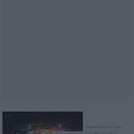
ΑΘΛΗΤΙΚΑ
44 λ. πριν