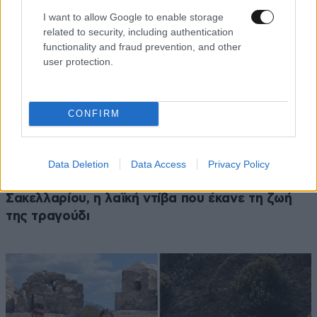
I want to allow Google to enable storage
related to security, including authentication
functionality and fraud prevention, and other
user protection.
CONFIRM
Data Deletion
Data Access
Privacy Policy
ΕΛΛΑΔΑ
06·08·2026 00:09
Σαν σήμερα 6 Αυγούστου: Πεθαίνει η Ρίτα
Σακελλαρίου, η λαϊκή ντίβα που έκανε τη ζωή
της τραγούδι