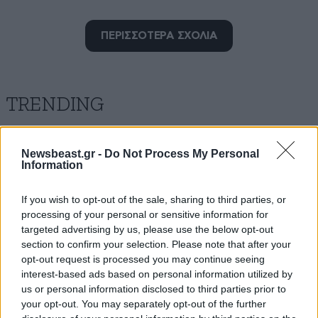
ΠΕΡΙΣΣΟΤΕΡΑ ΣΧΟΛΙΑ
TRENDING
να τα μας...
Newsbeast.gr -
Do Not Process My Personal
27·09·2016 00:41
Information
πρόσφυγας ή λαθρομετανάστης το παλικάρι;
If you wish to opt-out of the sale, sharing to third parties, or
processing of your personal or sensitive information for
Απαντήστε
4
1
targeted advertising by us, please use the below opt-out
section to confirm your selection. Please note that after your
opt-out request is processed you may continue seeing
interest-based ads based on personal information utilized by
Πωπωπω
27·09·2016 00:34
us or personal information disclosed to third parties prior to
your opt-out. You may separately opt-out of the further
Ολη η χρυαυγιτικη βαρβατίλα εδω μαζεύτηκε. Ισα ρε