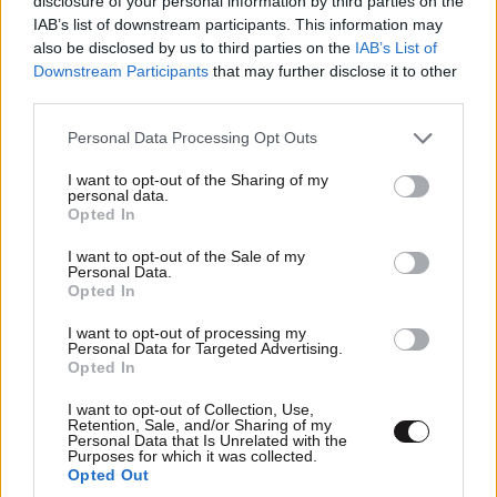
disclosure of your personal information by third parties on the
γατάκια.
IAB’s list of downstream participants. This information may
LIFESTYLE
06·08·2026 12:46
also be disclosed by us to third parties on the
IAB’s List of
Μαρία Κορινθίου: «Είμαι πιο ευτυχισμένη από
Απαντήστε
0
5
Downstream Participants
that may further disclose it to other
ποτέ – Ναι, έχω πατήσει φρένο»
third parties.
Please note that this website/app uses one or more Google
Personal Data Processing Opt Outs
services and may gather and store information including but
ταπανταολα
26·09·2016 21:32
not limited to your visit or usage behaviour. You may click to
I want to opt-out of the Sharing of my
personal data.
grant or deny consent to Google and its third-party tags to
Opted In
Δεν καταλαβα,ποιοειναι το περιεργο που λέει ο τιτλος;
use your data for below specified purposes in below Google
αφου τζιχαντιστης ειναι,αλλαχ σνακ μπαρ θα ελεγε
consent section.
I want to opt-out of the Sale of my
οταν εκανε τοαπονενοημενο διαβημα. να λενε οι
Personal Data.
Opted In
αστυνομικοι παλι καλα που δεν ηταν ζωσμενος με τα
εκρηκτικα οπως ολοι οιομοιδεατες του που κανουν
I want to opt-out of processing my
Personal Data for Targeted Advertising.
επιθεσεις αυτομτονιας. ΑΚΟΥ ΕΚΕΙ ΠΕΡΙΕΡΓΟ
Opted In
Απαντήστε
7
0
I want to opt-out of Collection, Use,
Retention, Sale, and/or Sharing of my
Personal Data that Is Unrelated with the
Purposes for which it was collected.
Opted Out