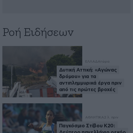
Ροή Ειδήσεων
ΕΛΛΑΔΑ
τώρα
Δυτική Αττική: «Αγώνας
δρόμου» για τα
αντιπλημμυρικά έργα πριν
από τις πρώτες βροχές
ΑΘΛΗΤΙΚΑ
2 λ. πριν
Παγκόσμιο Στίβου Κ20:
Δεύτερο πανελλήνιο ρεκόρ