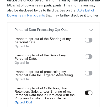
disclosure of your personal information by third parties on the
IAB’s list of downstream participants. This information may
also be disclosed by us to third parties on the
IAB’s List of
Downstream Participants
that may further disclose it to other
third parties.
Please note that this website/app uses one or more Google
Personal Data Processing Opt Outs
services and may gather and store information including but
not limited to your visit or usage behaviour. You may click to
I want to opt-out of the Sharing of my
personal data.
grant or deny consent to Google and its third-party tags to
Opted In
use your data for below specified purposes in below Google
consent section.
I want to opt-out of the Sale of my
Personal Data.
Opted In
ΣΧΌΛΙΑ ΑΝΑΓΝΩΣΤΏΝ
0
I want to opt-out of processing my
Personal Data for Targeted Advertising.
Opted In
I want to opt-out of Collection, Use,
Retention, Sale, and/or Sharing of my
Personal Data that Is Unrelated with the
Purposes for which it was collected.
ΠΡΟΣΘΕΣΤΕ ΤΟ ΣΧΟΛΙΟ ΣΑΣ
Opted Out