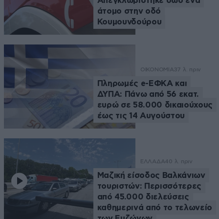
Απεγκλωβίστηκε σώο ένα
άτομο στην οδό
Κουμουνδούρου
ΟΙΚΟΝΟΜΙΑ
37 λ. πριν
Πληρωμές e-ΕΦΚΑ και
ΔΥΠΑ: Πάνω από 56 εκατ.
ευρώ σε 58.000 δικαιούχους
έως τις 14 Αυγούστου
ΕΛΛΑΔΑ
40 λ. πριν
Μαζική είσοδος Βαλκάνιων
τουριστών: Περισσότερες
από 45.000 διελεύσεις
καθημερινά από το τελωνείο
των Ευζώνων