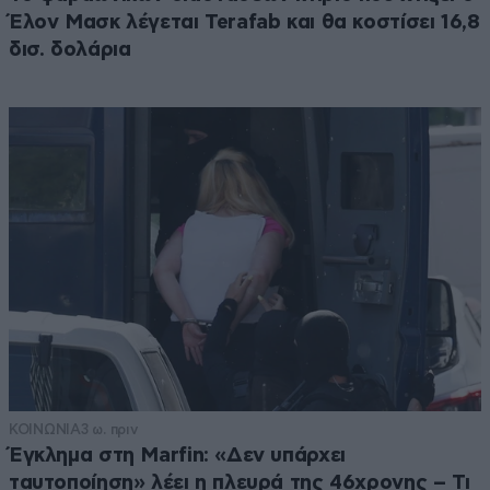
Έλον Μασκ λέγεται Terafab και θα κοστίσει 16,8
δισ. δολάρια
ΚΟΙΝΩΝΙΑ
3 ω. πριν
Έγκλημα στη Marfin: «Δεν υπάρχει
ταυτοποίηση» λέει η πλευρά της 46χρονης – Τι