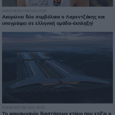
ΑΘΛΗΤΙΚΑ
07·08·2026 21:30
Ακυρώνει δύο συμβόλαια ο Λαρεντζάκης και
υπογράφει σε ελληνική ομάδα-έκπληξη!
ΚΟΣΜΟΣ
07·08·2026 23:03
Το φαραωνικών διαστάσεων κτίριο που χτίζει ο