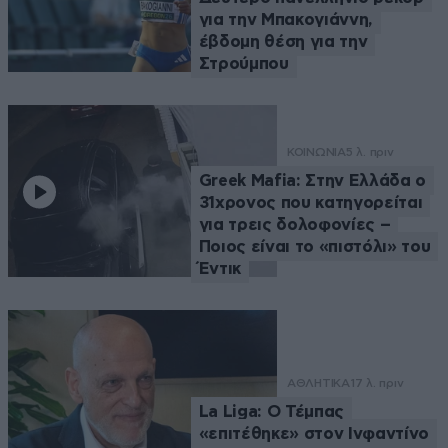
για την Μπακογιάννη,
έβδομη θέση για την
Στρούμπου
ΚΟΙΝΩΝΙΑ
5 λ. πριν
Greek Mafia: Στην Ελλάδα ο
31χρονος που κατηγορείται
για τρεις δολοφονίες –
Ποιος είναι το «πιστόλι» του
Έντικ
ΑΘΛΗΤΙΚΑ
17 λ. πριν
La Liga: Ο Τέμπας
«επιτέθηκε» στον Ινφαντίνο