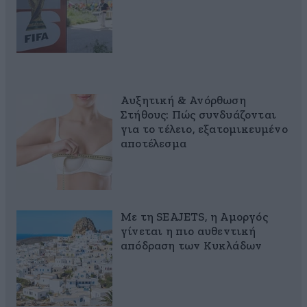
Αυξητική & Ανόρθωση
Στήθους: Πώς συνδυάζονται
για το τέλειο, εξατομικευμένο
αποτέλεσμα
Με τη SEAJETS, η Αμοργός
γίνεται η πιο αυθεντική
απόδραση των Κυκλάδων