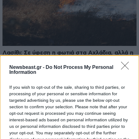
Λασίθι: Σε ύφεση η φωτιά στα Αχλάδια, αλλά η
Κρήτη παραμένει σε «κόκκινο συναγερμό»
Newsbeast.gr -
Do Not Process My Personal
Information
If you wish to opt-out of the sale, sharing to third parties, or
processing of your personal or sensitive information for
Ακολουθήστε το
NEWSBEAST
στο
Google News
targeted advertising by us, please use the below opt-out
section to confirm your selection. Please note that after your
και μάθετε πρώτοι όλες τις ειδήσεις
opt-out request is processed you may continue seeing
interest-based ads based on personal information utilized by
us or personal information disclosed to third parties prior to
your opt-out. You may separately opt-out of the further