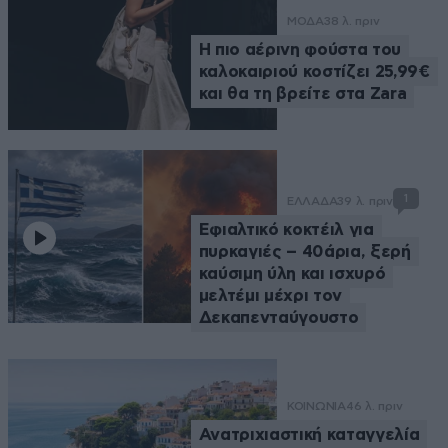
ΜΟΔΑ
38 λ. πριν
Η πιο αέρινη φούστα του
καλοκαιριού κοστίζει 25,99€
και θα τη βρείτε στα Zara
1
ΕΛΛΑΔΑ
39 λ. πριν
Eφιαλτικό κοκτέιλ για
πυρκαγιές – 40άρια, ξερή
καύσιμη ύλη και ισχυρό
μελτέμι μέχρι τον
Δεκαπενταύγουστο
ΚΟΙΝΩΝΙΑ
46 λ. πριν
Ανατριχιαστική καταγγελία