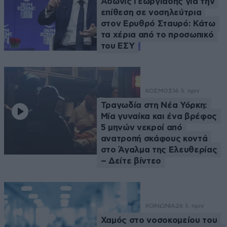
Άδωνις Γεωργιάδης για την
επίθεση σε νοσηλεύτρια
στον Ερυθρό Σταυρό: Κάτω
τα χέρια από το προσωπικό
του ΕΣΥ
ΚΟΣΜΟΣ
16 λ. πριν
Τραγωδία στη Νέα Υόρκη:
Μία γυναίκα και ένα βρέφος
5 μηνών νεκροί από
ανατροπή σκάφους κοντά
στο Άγαλμα της Ελευθερίας
– Δείτε βίντεο
ΚΟΙΝΩΝΙΑ
26 λ. πριν
Χαμός στο νοσοκομείου του