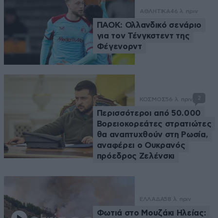
ΑΘΛΗΤΙΚΑ
46 λ. πριν
ΠΑΟΚ: Ολλανδικό σενάριο
για τον Τένγκστεντ της
Φέγενορντ
2
ΚΟΣΜΟΣ
56 λ. πριν
Περισσότεροι από 50.000
Βορειοκορεάτες στρατιώτες
θα αναπτυχθούν στη Ρωσία,
αναφέρει ο Ουκρανός
πρόεδρος Ζελένσκι
ΕΛΛΑΔΑ
58 λ. πριν
Φωτιά στο Μουζάκι Ηλείας: