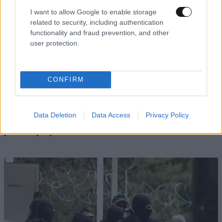
I want to allow Google to enable storage
related to security, including authentication
functionality and fraud prevention, and other
user protection.
CONFIRM
LIFESTYLE
09·08·2026 10:52
Αμαλία Κωστοπούλου: Γαμήλιο ταξίδι με τον
Data Deletion
Data Access
Privacy Policy
Τζέικ Μέντγουελ στην Ιταλία – Island hopping
με σκάφος σε Πόντσα και Ίσκια