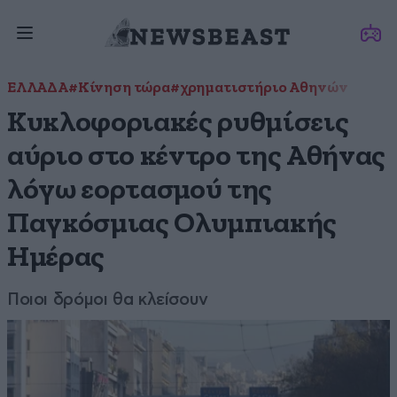
ΕΛΛΑΔΑ
#Κίνηση τώρα
#χρηματιστήριο Αθηνών
Κυκλοφοριακές ρυθμίσεις
αύριο στο κέντρο της Αθήνας
λόγω εορτασμού της
Παγκόσμιας Ολυμπιακής
Ημέρας
Ποιοι δρόμοι θα κλείσουν