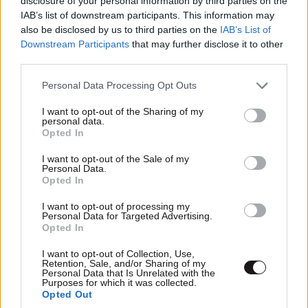
disclosure of your personal information by third parties on the
IAB’s list of downstream participants. This information may
also be disclosed by us to third parties on the
IAB’s List of
Downstream Participants
that may further disclose it to other
third parties.
Please note that this website/app uses one or more Google
Personal Data Processing Opt Outs
services and may gather and store information including but
not limited to your visit or usage behaviour. You may click to
I want to opt-out of the Sharing of my
personal data.
grant or deny consent to Google and its third-party tags to
Opted In
use your data for below specified purposes in below Google
consent section.
I want to opt-out of the Sale of my
LIFESTYLE
08·08·2026 19:12
Personal Data.
Opted In
Εριέττα Κούρκουλου – Τα 33α γενέθλια και τα
φιλιά με τον Βύρωνα Βασιλειάδη: «Καμία στιγμή
I want to opt-out of processing my
ευτυχίας δεδομένη»
Personal Data for Targeted Advertising.
Opted In
I want to opt-out of Collection, Use,
Retention, Sale, and/or Sharing of my
Personal Data that Is Unrelated with the
Purposes for which it was collected.
Opted Out