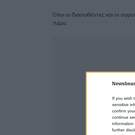
Όλοι οι διασωθέντες και οι σορ
Λέρο.
Newsbeast
If you wish 
sensitive in
confirm you
continue se
information 
further disc