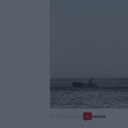
22·01·2016 16:20
σχόλια
3