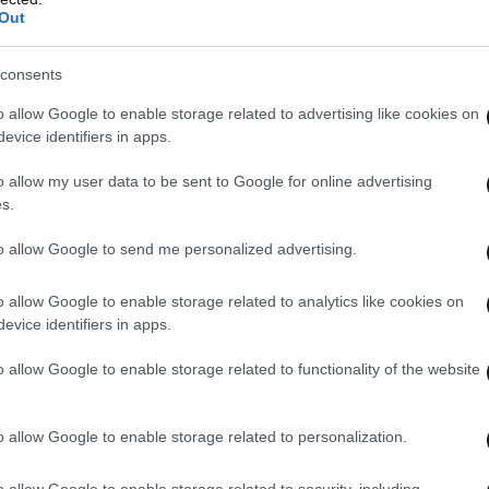
οπή για τη Διεθνή Ύφεση και Ειρήνη (ΕΕΔΥΕ) και
Out
consents
κό κίνημα, ανυποχώρητο στον ιμπεριαλισμό, καλεί
o allow Google to enable storage related to advertising like cookies on
στις αιτίες του ξεριζωμού και την ελληνική
evice identifiers in apps.
αράλληλα δυναμώνουμε την αλληλεγγύη μας
o allow my user data to be sent to Google for online advertising
ουν στη χώρα μας».
s.
to allow Google to send me personalized advertising.
ιγράψουν τη νέα τραγωδία στο Αιγαίο»,
αι ο ΣΥΡΙΖΑ, συμπληρώνοντας πως «η Ευρώπη
o allow Google to enable storage related to analytics like cookies on
ης μπροστά σε αυτήν τη φρίκη. Δεν μπορεί το
evice identifiers in apps.
κροταφείο ανθρώπινων ψυχών. Οι ροές των
o allow Google to enable storage related to functionality of the website
ιστούν μόνο μέσα από μια ευρωπαϊκή πολιτική
πιμερισμού της ευθύνης και συνυπευθυνότητας».
o allow Google to enable storage related to personalization.
o allow Google to enable storage related to security, including