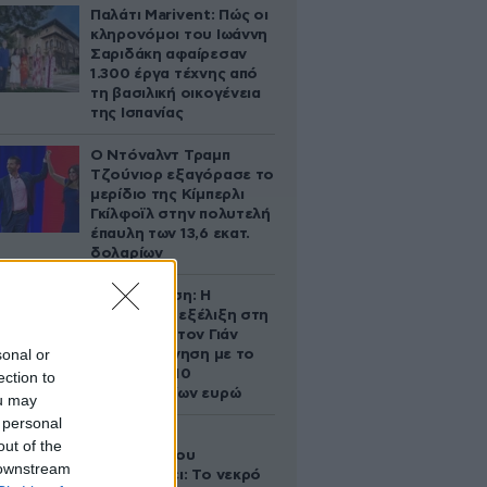
Παλάτι Marivent: Πώς οι
κληρονόμοι του Ιωάννη
Σαριδάκη αφαίρεσαν
1.300 έργα τέχνης από
τη βασιλική οικογένεια
της Ισπανίας
Ο Ντόναλντ Τραμπ
Τζούνιορ εξαγόρασε το
μερίδιο της Κίμπερλι
Γκίλφοϊλ στην πολυτελή
έπαυλη των 13,6 εκατ.
δολαρίων
Αθηνά Ωνάση: Η
απρόσμενη εξέλιξη στη
διαμάχη με τον Γιάν
sonal or
Τοπς – Η κίνηση με το
άλογο των 10
ection to
εκατομμυρίων ευρώ
ou may
 personal
Ο Στράτος
out of the
Τζώρτζογλου
 downstream
αποκαλύπτει: Το νεκρό