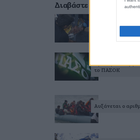
Διαβάστε σχετικά
authenti
Διπλή τραγωδία μ
Πρωτοβουλίες για
το ΠΑΣΟΚ
Αυξάνεται ο αριθ