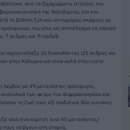
βάλλουν, από τα ξημερώματα, στελέχη του
βορειοανατολικά της Καλόλιμνου, για τον
ετά τη βύθιση ξύλινου ιστιοφόρου σκάφους με
 προσφύγων, που είχε ως αποτέλεσμα να χάσουν
, 7 άνδρες και 11 παιδιά).
κού περισυνέλεξε 26 διασωθέντες (22 άνδρες και
καν στην Κάλυμνο και είναι καλά στην υγεία
ινη λέμβος με 49 μετανάστες πρόσφυγες,
ανατολικά των ακτών του Φαρμακονησίου και
χασαν τη ζωή τους έξι παιδιά και δύο γυναίκες.
εξε σώο ένα κορίτσι, ενώ 40 μετανάστες/
 τους να βγουν στη στεριά.