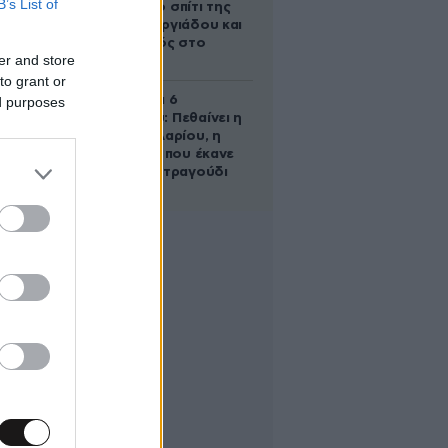
B’s List of
έμβρυο στο σπίτι της
Μαρίας Γεωργιάδου και
ο εγκλεισμός στο
er and store
ψυχιατρείο
to grant or
Σαν σήμερα 6
ed purposes
Αυγούστου: Πεθαίνει η
Ρίτα Σακελλαρίου, η
λαϊκή ντίβα που έκανε
τη ζωή της τραγούδι