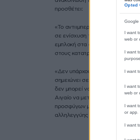
ανακοίνωσή της η Ελληνική Επιτρ
Opted 
προσθέτει:
Google 
«Το αντιιμπεριαλιστικό φιλειρηνι
I want t
σε ενίσχυση της δράσης ενάντια 
web or d
εμπλοκή στα σχέδιά του, ενώ π
I want t
στους κατατρεγμένους που φτάν
purpose
I want 
«Δεν υπάρχουν λόγια για να περ
σημειώνει σε ανακοίνωσή του κ
I want t
δεν μπορεί να κλείνει τα μάτια τ
web or d
Αιγαίο να μετατραπεί σε ένα νε
I want t
προσφύγων μπορούν να αντιμετωπ
or app.
αλληλεγγύης και ανθρωπισμού, ε
I want t
I want t