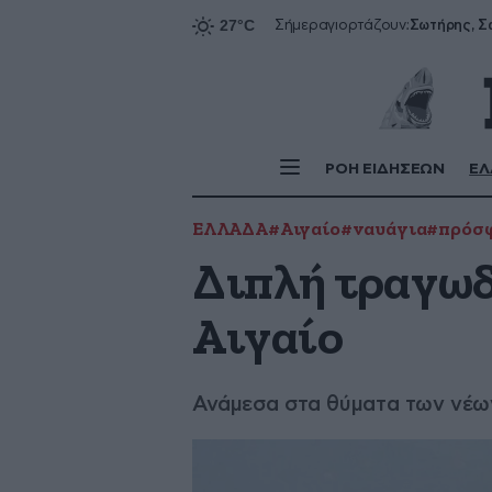
Σήμερα
γιορτάζουν:
ΡΟΗ ΕΙΔΗΣΕΩΝ
ΕΛ
ΕΛΛΑΔΑ
#Αιγαίο
#ναυάγια
#πρόσ
Διπλή τραγωδ
Αιγαίο
Ανάμεσα στα θύματα των νέων