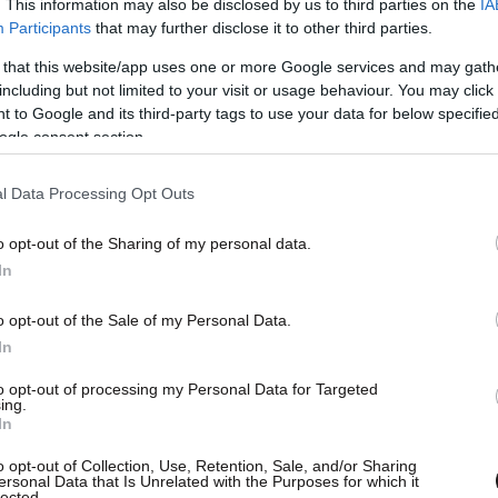
. This information may also be disclosed by us to third parties on the
IA
Participants
that may further disclose it to other third parties.
 that this website/app uses one or more Google services and may gath
including but not limited to your visit or usage behaviour. You may click 
 to Google and its third-party tags to use your data for below specifi
ogle consent section.
l Data Processing Opt Outs
o opt-out of the Sharing of my personal data.
In
o opt-out of the Sale of my Personal Data.
In
α»
to opt-out of processing my Personal Data for Targeted
ing.
εσά τους και παιδιών, δεν είναι φυσικό
In
ης καταλήστευσης των πόρων σειράς χωρών και
o opt-out of Collection, Use, Retention, Sale, and/or Sharing
σεων με διάφορα προσχήματα», τονίζει σε
ersonal Data that Is Unrelated with the Purposes for which it
lected.