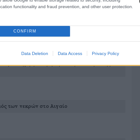
cation functionality and fraud prevention, and other user protection.
ε νεκρά παιδιά στα παγωμένα νερά του Αιγαίου
CONFIRM
Data Deletion
Data Access
Privacy Policy
 τις συνεχιζόμενες τραγωδίες στο Αιγαίο ζητά
μός των νεκρών στο Αιγαίο