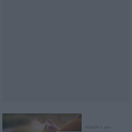
ΥΓΕΙΑ
29 λ. πριν