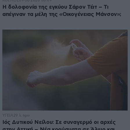
ΚΟΣΜΟΣ
09·08·2026 00:09
Η δολοφονία της εγκύου Σάρον Τέιτ – Τι
απέγιναν τα μέλη της «Οικογένειας Μάνσον»;
ΥΓΕΙΑ
29 λ. πριν
Ιός Δυτικού Νείλου: Σε συναγερμό οι αρχές
στην Αττική – Νέα κρούσματα σε Άλιμο και