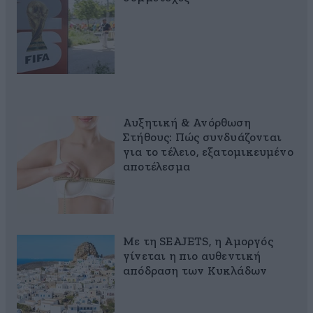
Αυξητική & Ανόρθωση
Στήθους: Πώς συνδυάζονται
για το τέλειο, εξατομικευμένο
αποτέλεσμα
Με τη SEAJETS, η Αμοργός
γίνεται η πιο αυθεντική
απόδραση των Κυκλάδων