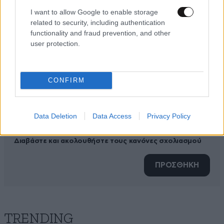
ΠΡΟΣΘΕΣΤΕ ΤΟ ΣΧΟΛΙΟ ΣΑΣ
I want to allow Google to enable storage
related to security, including authentication
functionality and fraud prevention, and other
user protection.
CONFIRM
Data Deletion
Data Access
Privacy Policy
Xαρακτήρες: 0/1000
Διαβάστε και ακολουθήστε τους κανόνες σχολιασμού
ΠΡΟΣΘΗΚΗ
TRENDING