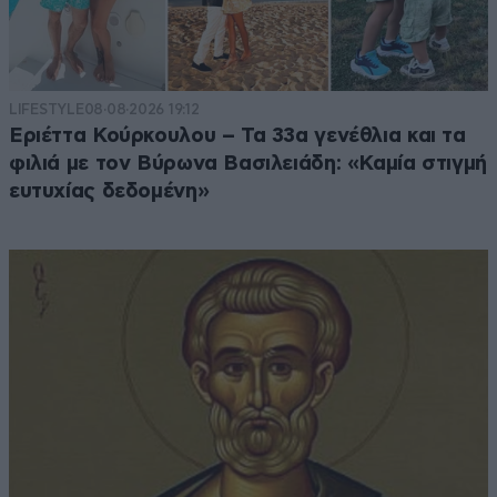
LIFESTYLE
08·08·2026 19:12
Εριέττα Κούρκουλου – Τα 33α γενέθλια και τα
φιλιά με τον Βύρωνα Βασιλειάδη: «Καμία στιγμή
ευτυχίας δεδομένη»