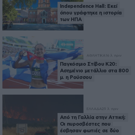
Independence Hall: Εκεί
όπου γράφτηκε η ιστορία
των ΗΠΑ
ΑΘΛΗΤΙΚΑ
16 λ. πριν
Παγκόσμιο Στίβου Κ20:
Ασημένιο μετάλλιο στα 800
μ. η Ρούσσου
ΕΛΛΑΔΑ
25 λ. πριν
Από τη Γαλλία στην Αττική:
Οι πυροσβέστες που
έσβησαν φωτιές σε δύο