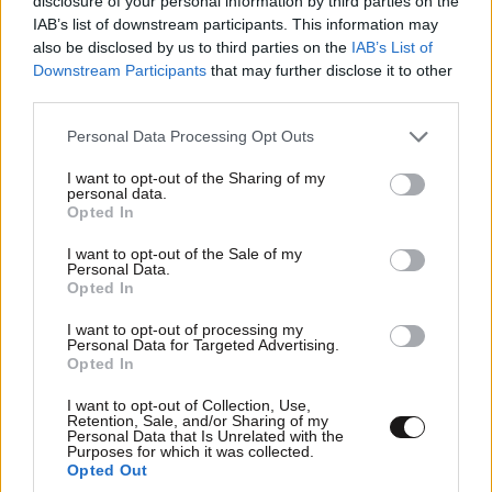
disclosure of your personal information by third parties on the
IAB’s list of downstream participants. This information may
also be disclosed by us to third parties on the
IAB’s List of
Downstream Participants
that may further disclose it to other
third parties.
Please note that this website/app uses one or more Google
Personal Data Processing Opt Outs
services and may gather and store information including but
not limited to your visit or usage behaviour. You may click to
I want to opt-out of the Sharing of my
personal data.
grant or deny consent to Google and its third-party tags to
Opted In
«Το καταραμένο παιδί» του Μπαλζάκ
use your data for below specified purposes in below Google
επιστρέφει για 2η χρονιά στο Θέατρο Arroyo
consent section.
I want to opt-out of the Sale of my
Personal Data.
Opted In
I want to opt-out of processing my
Personal Data for Targeted Advertising.
Opted In
Ακολουθήστε το
NEWSBEAST
στο
Google News
I want to opt-out of Collection, Use,
και μάθετε πρώτοι όλες τις ειδήσεις
Retention, Sale, and/or Sharing of my
Personal Data that Is Unrelated with the
Purposes for which it was collected.
Opted Out