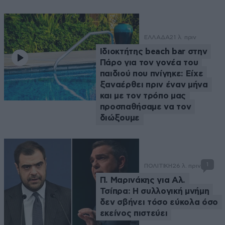
ΕΛΛΑΔΑ
21 λ. πριν
Ιδιοκτήτης beach bar στην
Πάρο για τον γονέα του
παιδιού που πνίγηκε: Είχε
ξαναέρθει πριν έναν μήνα
και με τον τρόπο μας
προσπαθήσαμε να τον
διώξουμε
1
ΠΟΛΙΤΙΚΗ
26 λ. πριν
Π. Μαρινάκης για Αλ.
Τσίπρα: Η συλλογική μνήμη
δεν σβήνει τόσο εύκολα όσο
εκείνος πιστεύει