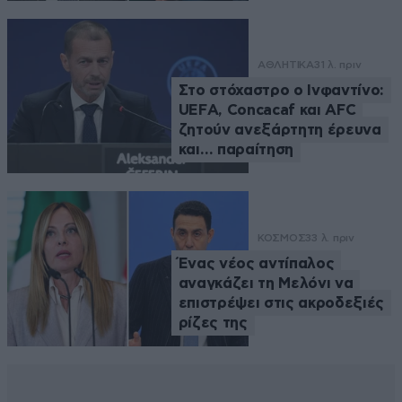
ΑΘΛΗΤΙΚΑ
31 λ. πριν
Στο στόχαστρο ο Ινφαντίνο:
UEFA, Concacaf και AFC
ζητούν ανεξάρτητη έρευνα
και… παραίτηση
ΚΟΣΜΟΣ
33 λ. πριν
Ένας νέος αντίπαλος
αναγκάζει τη Μελόνι να
επιστρέψει στις ακροδεξιές
ρίζες της