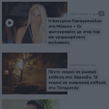
3
LIFESTYLE
44 λ. πριν
Η Κατερίνα Παναγοπούλου
στη Μύκονο – Οι
φωτογραφίες με crop top
και γραμμωμένους
κοιλιακούς
ΚΟΣΜΟΣ
50 λ. πριν
Πέντε νεκροί σε ρωσική
επίθεση στο Χάρκοβο, 12
νεκροί σε ουκρανική επίθεση
στο Ταταρστάν