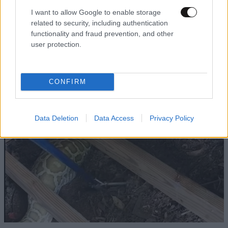
I want to allow Google to enable storage
LIFESTYLE
10·08·2026 09:40
related to security, including authentication
Ιωάννα Τούνη: Η ξεχωριστή έκπληξη για τα 33α
functionality and fraud prevention, and other
γενέθλιά της στις Μαλδίβες με τον σύντροφο
user protection.
και τους φίλους της
CONFIRM
Data Deletion
Data Access
Privacy Policy