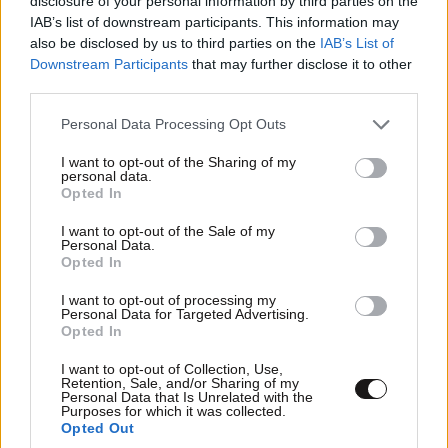
disclosure of your personal information by third parties on the
IAB’s list of downstream participants. This information may
also be disclosed by us to third parties on the
IAB’s List of
Downstream Participants
that may further disclose it to other
third parties.
ΕΛΛΑΔΑ
2 ω. πριν
Please note that this website/app uses one or more Google
Personal Data Processing Opt Outs
33χρονος ανέβηκε σε βράχο 20 μέτρων μέσα
services and may gather and store information including but
στη θάλασσα στη Μήλο και δεν μπορούσε να
not limited to your visit or usage behaviour. You may click to
I want to opt-out of the Sharing of my
personal data.
κατέβει – Στήθηκε επιχείρηση διάσωσης
grant or deny consent to Google and its third-party tags to
Opted In
use your data for below specified purposes in below Google
consent section.
I want to opt-out of the Sale of my
Personal Data.
Opted In
I want to opt-out of processing my
Personal Data for Targeted Advertising.
Opted In
I want to opt-out of Collection, Use,
Retention, Sale, and/or Sharing of my
Personal Data that Is Unrelated with the
Purposes for which it was collected.
Opted Out