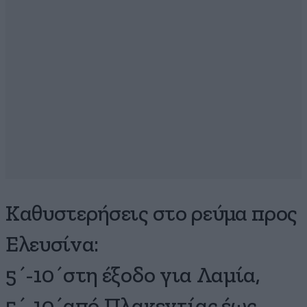
Καθυστερήσεις στο ρεύμα προς
Ελευσίνα:
5΄-10΄στη έξοδο για Λαμία,
5΄-10΄από Πλακεντίας έως