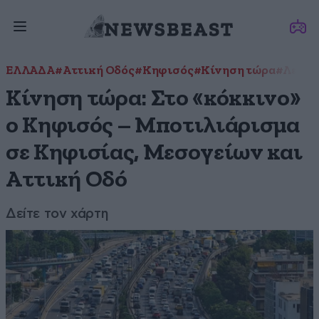
ΕΛΛΑΔΑ
#Αττική Οδός
#Κηφισός
#Κίνηση τώρα
#Λεωφό
Κίνηση τώρα: Στο «κόκκινο»
ο Κηφισός – Μποτιλιάρισμα
σε Κηφισίας, Μεσογείων και
Αττική Οδό
Δείτε τον χάρτη