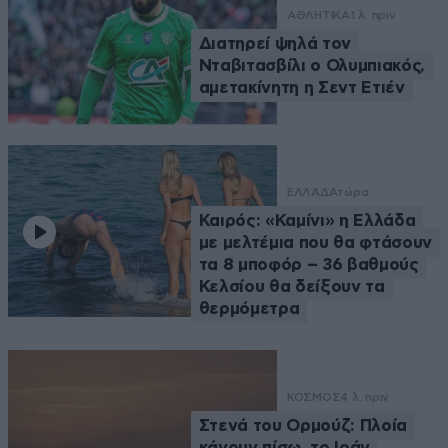
ΑΘΛΗΤΙΚΑ
1 λ. πριν
Διατηρεί ψηλά τον
Νταβιτασβίλι ο Ολυμπιακός,
αμετακίνητη η Σεντ Ετιέν
ΕΛΛΑΔΑ
τώρα
Καιρός: «Καμίνι» η Ελλάδα
με μελτέμια που θα φτάσουν
τα 8 μποφόρ – 36 βαθμούς
Κελσίου θα δείξουν τα
θερμόμετρα
ΚΟΣΜΟΣ
4 λ. πριν
Στενά του Ορμούζ: Πλοία
κάνουν πίσω, το Ιράν