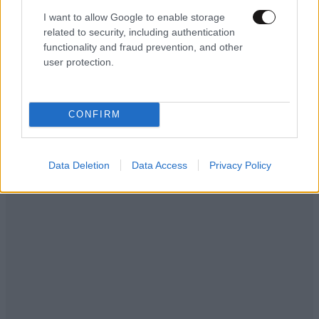
ΕΛΛΑΔΑ
06·08·2026 21:47
I want to allow Google to enable storage
Τραγωδία στα Μάλια: «Ο πανικός τη σκότωσε»
related to security, including authentication
– Τι λένε μάρτυρες για τη 42χρονη Ολλανδή
functionality and fraud prevention, and other
που πνίγηκε προσπαθώντας να σώσει τη φίλη
user protection.
της
CONFIRM
Data Deletion
Data Access
Privacy Policy