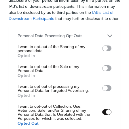
disclosure of your personal information by third parties on the
IAB’s list of downstream participants. This information may
also be disclosed by us to third parties on the
IAB’s List of
Downstream Participants
that may further disclose it to other
third parties.
Please note that this website/app uses one or more Google
Personal Data Processing Opt Outs
services and may gather and store information including but
not limited to your visit or usage behaviour. You may click to
I want to opt-out of the Sharing of my
personal data.
grant or deny consent to Google and its third-party tags to
Opted In
Πάνος Β
14·05·2026 08:45
use your data for below specified purposes in below Google
consent section.
I want to opt-out of the Sale of my
Μήπως θα αλλάξει κάτι; Γιατί αν το αφήνεις να
Personal Data.
Opted In
αλλάξει μόνο του μάλλον θα χειροτέρεψει.Σε ποια
άλλα χώρα της Ευρώπης επιτρέπεται τροφοδοσία
I want to opt-out of processing my
Personal Data for Targeted Advertising.
καταστημάτων στην διάρκεια της ημέρας;;; Δεν μιλάω
Opted In
για πρωτεύουσες αλλά και για πόλεις των 10 20
χιλιάδων. Μιλαμε για το φαινόμενο λαιμό μπουκαλιού
I want to opt-out of Collection, Use,
Retention, Sale, and/or Sharing of my
και όλοι οι υπεύθυνοι κάνουν την παπια χρόνια τώρα.
Personal Data that Is Unrelated with the
Purposes for which it was collected.
Να μου πεις τι μπορείς να κάνεις; πολλά και
Opted Out
ουσιαστικά.