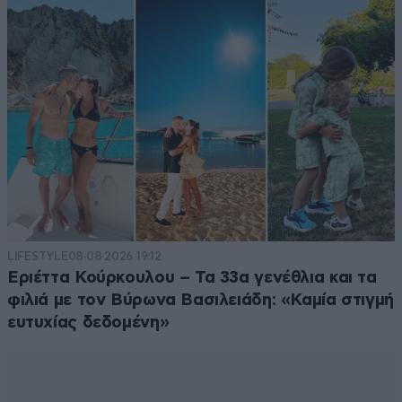
LIFESTYLE
08·08·2026 19:12
Εριέττα Κούρκουλου – Τα 33α γενέθλια και τα
φιλιά με τον Βύρωνα Βασιλειάδη: «Καμία στιγμή
ευτυχίας δεδομένη»