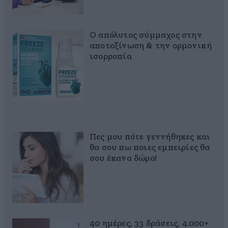
Ο απόλυτος σύμμαχος στην
αποτοξίνωση & την ορμονική
ισορροπία
Πες μου πότε γεννήθηκες και
θα σου πω ποιες εμπειρίες θα
σου έκανα δώρο!
40 ημέρες, 33 δράσεις, 4.000+