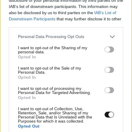
disclosure of your personal information by third parties on the
IAB’s list of downstream participants. This information may
also be disclosed by us to third parties on the
IAB’s List of
Downstream Participants
that may further disclose it to other
third parties.
Please note that this website/app uses one or more Google
Personal Data Processing Opt Outs
services and may gather and store information including but
not limited to your visit or usage behaviour. You may click to
I want to opt-out of the Sharing of my
personal data.
grant or deny consent to Google and its third-party tags to
Opted In
use your data for below specified purposes in below Google
consent section.
I want to opt-out of the Sale of my
Personal Data.
Opted In
I want to opt-out of processing my
Personal Data for Targeted Advertising.
Μαρία Καρυστιανού – «Ελπίδα για τη
Opted In
Δημοκρατία»: Ο Νίκος Μπρουτζάκης
I want to opt-out of Collection, Use,
αποχώρησε καταγγέλλοντας αυθαιρεσία στη
Retention, Sale, and/or Sharing of my
λήψη αποφάσεων
Personal Data that Is Unrelated with the
Purposes for which it was collected.
Opted Out