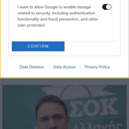
I want to allow Google to enable storage
related to security, including authentication
functionality and fraud prevention, and other
user protection.
CONFIRM
Πρωτοφανείς συνθήκες στη φωτιά της
Data Deletion
Data Access
Privacy Policy
Αττικοβοιωτίας – Τουρνάς: Δεν κατάφεραν να
κάνουν ρίψεις 51 εναέρια μέσα