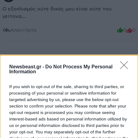
Ο εξοπλισμός ούτε δικός μου είναι ούτε του
γείτονα....
Απαντήστε
0
0
Θάνος
24·03·2026 21:00
Newsbeast.gr -
Do Not Process My Personal
Information
Φιάλη οξυγόνου? Σε αυτές τις καταδύσεις σε αυτά τα
βάθη η μη επαγγελματίες αναπνέουν ατμοσφαιρικό
If you wish to opt-out of the sale, sharing to third parties, or
αέρα. Το οξυγόνο είναι για εντελώς άλλες
processing of your personal or sensitive information for
καταστάσεις. Οι μπουκάλες γεμίζουν με 200
targeted advertising by us, please use the below opt-out
ατμόσφαιρες περίπου κανονικό αέρα.
section to confirm your selection. Please note that after your
opt-out request is processed you may continue seeing
Απαντήστε
0
0
interest-based ads based on personal information utilized by
us or personal information disclosed to third parties prior to
Τι λες ρε μεγάλε
24·03·2026 21:07
your opt-out. You may separately opt-out of the further