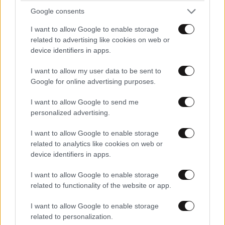
Google consents
Τονι
24·03·2026 22:52
I want to allow Google to enable storage
Εσύ εκεί κόλλησες δηλαδή.?? Επειδή ό
related to advertising like cookies on web or
αρθρογράφος και όλοι τίς ονομάζουν
device identifiers in apps.
φιάλες οξυγόνου δεν σημαίνει ότι
I want to allow my user data to be sent to
πρέπει να σού αναλύσουν και το μίγμα
Google for online advertising purposes.
τού αέρα που είχε το μπουκάλι...
Επειδή πήρες κάποτε ένα χαρτί γιατί
I want to allow Google to send me
έκανες δέκα βουτιές με συνοδεία μην
personalized advertising.
κάνεις τον Σέρλοκ Χολμς τής
ανάλυσης..
I want to allow Google to enable storage
related to analytics like cookies on web or
Απαντήστε
0
0
device identifiers in apps.
I want to allow Google to enable storage
related to functionality of the website or app.
Τι λες ρε μεγαλε
24·03·2026 21:31
I want to allow Google to enable storage
related to personalization.
Για λοποδυτη σε κόβω όχι για