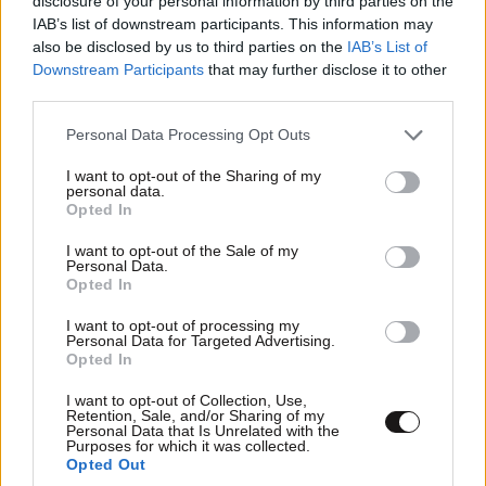
disclosure of your personal information by third parties on the
Τόσα ξέρεις τόσα λες.Ρισκαρεις να πας σε αυτό
IAB’s list of downstream participants. This information may
also be disclosed by us to third parties on the
IAB’s List of
το επικινδυνι σημείο χωρίς μπουκάλες?που πας?
Downstream Participants
that may further disclose it to other
Για ψαροντούφεκο?δες βίντεο στο YouTube.,εσύ
third parties.
πήγαινε με αναπνευστηρα
Please note that this website/app uses one or more Google
Personal Data Processing Opt Outs
Απαντήστε
0
0
services and may gather and store information including but
not limited to your visit or usage behaviour. You may click to
I want to opt-out of the Sharing of my
personal data.
grant or deny consent to Google and its third-party tags to
Θάνος
24·03·2026 21:18
Opted In
use your data for below specified purposes in below Google
consent section.
I want to opt-out of the Sale of my
Αυτό κατάλαβες ? Φυσικά και πας με
Personal Data.
μπουκάλες αλλά αυτές είναι γεμάτες με
Opted In
ατμοσφαιρικό αέρα και όχι καθαρό
I want to opt-out of processing my
οξυγόνο. Μάθε πριν σχολιάσεις. Μιλάς με
Personal Data for Targeted Advertising.
έναν παλιό αυτοδύτη. Στο πηγάδι
Opted In
καταδυθήκαμε όλοι όσοι πήραμε εκεί τα
I want to opt-out of Collection, Use,
πτυχία μας.
Retention, Sale, and/or Sharing of my
Personal Data that Is Unrelated with the
Purposes for which it was collected.
Απαντήστε
0
0
Opted Out