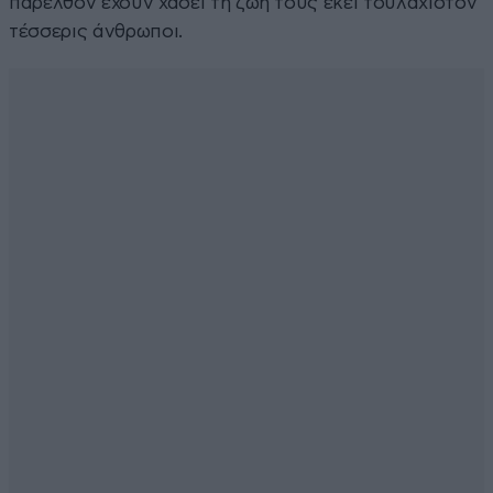
παρελθόν έχουν χάσει τη ζωή τους εκεί τουλάχιστον
τέσσερις άνθρωποι.