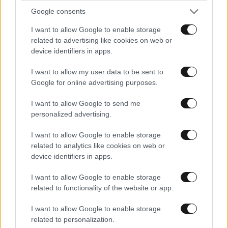
Google consents
Απαντήστε
1
0
I want to allow Google to enable storage
Truth is out there
14·07·2025 19:57
related to advertising like cookies on web or
device identifiers in apps.
Το σίγουρο είναι πως δεν είμαι νηστι-
I want to allow my user data to be sent to
κούλης σαν εσένα. Καλή απόλαυση στη
Google for online advertising purposes.
μονόχρωμη κοσμάρα σου
I want to allow Google to send me
Απαντήστε
0
1
personalized advertising.
I want to allow Google to enable storage
related to analytics like cookies on web or
Η συνέχεια
14·07·2025 16:42
device identifiers in apps.
Και η συνέχεια του άρθρου που δεν αναφέρεται: ....
I want to allow Google to enable storage
related to functionality of the website or app.
από αυτές τις κλήσεις, οι μισές σβήνονται αν έχεις
φίλους αστυνόμους, δημάρχους, βουλευτές,
I want to allow Google to enable storage
υπουργούς, νονους πολιτευτές κτλ κτλ. Κι έτσι, οι
related to personalization.
ίδιοι άνθρωποι, ξαναπιάνουν το τιμόνι και μάλιστα