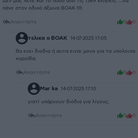
Δεν μας λένε και το ποσό από τις 1389 κλήσεις ….να
πάνε στον οδικό άξωνα ΒΟΑΚ !!!!,
Απαντήστε
0
0
τελικα ο ΒΟΑΚ
14·07·2025 17:05
θα εχει διοδια ή αυτα ειναι μονο για τα υπολοιπα
κοροϊδα;
Απαντήστε
0
0
Mar ka
14·07·2025 17:10
γιατί υπάρχουν διόδια για λίγους;
Απαντήστε
0
0