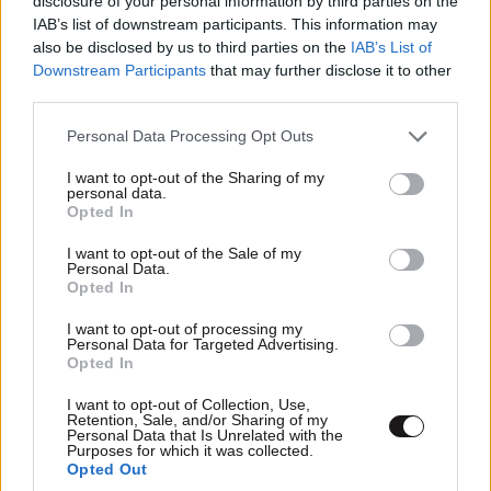
disclosure of your personal information by third parties on the
IAB’s list of downstream participants. This information may
also be disclosed by us to third parties on the
IAB’s List of
Downstream Participants
that may further disclose it to other
third parties.
Please note that this website/app uses one or more Google
Personal Data Processing Opt Outs
services and may gather and store information including but
not limited to your visit or usage behaviour. You may click to
I want to opt-out of the Sharing of my
personal data.
grant or deny consent to Google and its third-party tags to
Opted In
use your data for below specified purposes in below Google
Truth is out there
14·07·2025 16:59
consent section.
I want to opt-out of the Sale of my
Personal Data.
Opted In
Καλή φάση, έστω κι έτσι να γυρίσουν λίγα από τα
λεφτά του ΟΠΕΚΕΠΕ στον κρατικό κορβανά
I want to opt-out of processing my
Personal Data for Targeted Advertising.
Opted In
Απαντήστε
0
1
I want to opt-out of Collection, Use,
Retention, Sale, and/or Sharing of my
αμα δεν
14·07·2025 17:47
Personal Data that Is Unrelated with the
Purposes for which it was collected.
ησουν αμοιβαδα τι θα ηθελες να εισαι
Opted Out