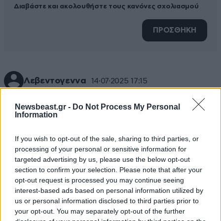
Διαβάστε και ακολουθήστε τους κανόνες σχολιασμού
ΠΡΟΣΘΗΚΗ
Λεβεντογεννα
14·07·2025 17:15
Τις επιδοτήσεις του ΟΠΕΚΕΠΕ θα τις πάρει πίσω ο
Newsbeast.gr -
Do Not Process My Personal
Κυριάκος με άλλο τρόπο.
Information
Απαντήστε
0
1
If you wish to opt-out of the sale, sharing to third parties, or
processing of your personal or sensitive information for
targeted advertising by us, please use the below opt-out
section to confirm your selection. Please note that after your
opt-out request is processed you may continue seeing
interest-based ads based on personal information utilized by
us or personal information disclosed to third parties prior to
your opt-out. You may separately opt-out of the further