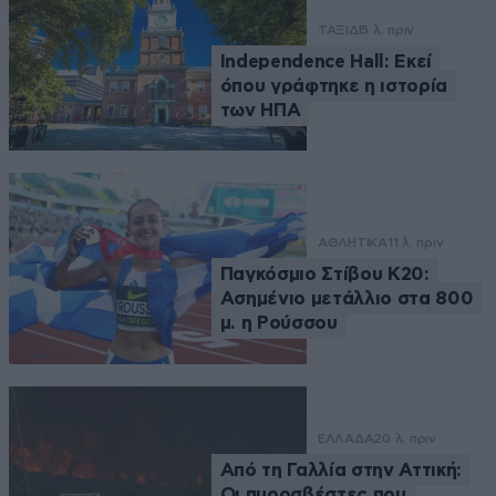
ΤΑΞΙΔΙ
5 λ. πριν
Independence Hall: Εκεί
όπου γράφτηκε η ιστορία
των ΗΠΑ
ΑΘΛΗΤΙΚΑ
11 λ. πριν
Παγκόσμιο Στίβου Κ20:
Ασημένιο μετάλλιο στα 800
μ. η Ρούσσου
ΕΛΛΑΔΑ
20 λ. πριν
Από τη Γαλλία στην Αττική:
Οι πυροσβέστες που