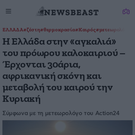
ΕΛΛΑΔΑ
#ζέστη
#θερμοκρασία
#Καιρός
#μετεωρολόγος
Η Ελλάδα στην «αγκαλιά»
του πρόωρου καλοκαιριού –
Έρχονται 30άρια,
αφρικανική σκόνη και
μεταβολή του καιρού την
Κυριακή
Σύμφωνα με τη μετεωρολόγο του Action24