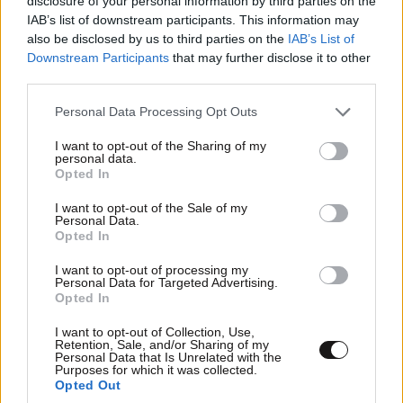
disclosure of your personal information by third parties on the
Σοβαρό τροχαίο στο Λαγονήσι: Μηχανή της
IAB’s list of downstream participants. This information may
ομάδας ΔΙΑΣ συγκρούστηκε με αυτοκίνητο που
also be disclosed by us to third parties on the
IAB’s List of
έκανε αναστροφή – Δύο αστυνομικοί
Downstream Participants
that may further disclose it to other
τραυματίες, δείτε βίντεο
third parties.
Please note that this website/app uses one or more Google
Personal Data Processing Opt Outs
services and may gather and store information including but
not limited to your visit or usage behaviour. You may click to
I want to opt-out of the Sharing of my
personal data.
grant or deny consent to Google and its third-party tags to
Opted In
use your data for below specified purposes in below Google
consent section.
I want to opt-out of the Sale of my
Personal Data.
Opted In
I want to opt-out of processing my
Personal Data for Targeted Advertising.
Opted In
I want to opt-out of Collection, Use,
Retention, Sale, and/or Sharing of my
Personal Data that Is Unrelated with the
Purposes for which it was collected.
Opted Out
Η απαγωγή και δολοφονία του Μάριου