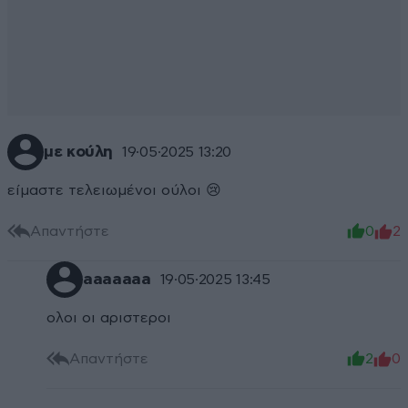
με κούλη
19·05·2025 13:20
είμαστε τελειωμένοι ούλοι 😢
Απαντήστε
0
2
aaaaaaa
19·05·2025 13:45
ολοι οι αριστεροι
Απαντήστε
2
0