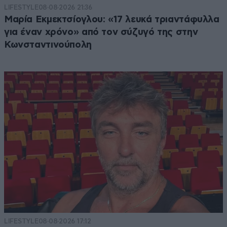
LIFESTYLE
08·08·2026 21:36
Μαρία Εκμεκτσίογλου: «17 λευκά τριαντάφυλλα
για έναν χρόνο» από τον σύζυγό της στην
Κωνσταντινούπολη
LIFESTYLE
08·08·2026 17:12