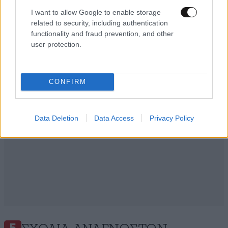
I want to allow Google to enable storage
related to security, including authentication
Ακολουθήστε το
NEWSBEAST
στο
Google News
functionality and fraud prevention, and other
και μάθετε πρώτοι όλες τις ειδήσεις
user protection.
CONFIRM
Data Deletion
Data Access
Privacy Policy