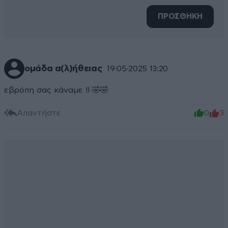
ΠΡΟΣΘΗΚΗ
ομάδα α(λ)ήθειας
19·05·2025 13:20
εβρόπη σας κάναμε !! 🤣🤣
Απαντήστε
0
3