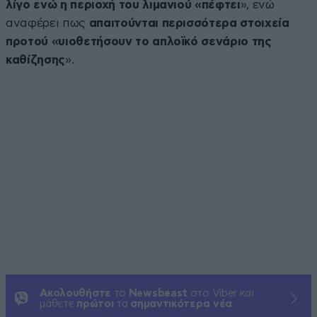
λίγο ενώ η περιοχή του λιμανιού «πέφτει
», ενώ
αναφέρει πως
απαιτούνται περισσότερα στοιχεία
προτού «υιοθετήσουν το απλοϊκό σενάριο της
καθίζησης
».
Ακολουθήστε
το
Newsbeast
στο Viber και
μάθετε
πρώτοι
τα
σημαντικότερα νέα