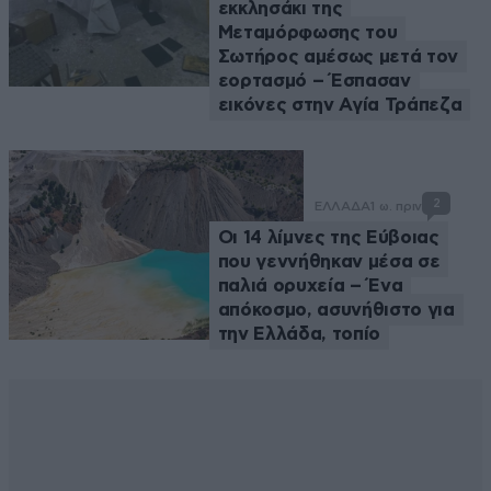
εκκλησάκι της
Μεταμόρφωσης του
Σωτήρος αμέσως μετά τον
εορτασμό – Έσπασαν
εικόνες στην Αγία Τράπεζα
2
ΕΛΛΑΔΑ
1 ω. πριν
Οι 14 λίμνες της Εύβοιας
που γεννήθηκαν μέσα σε
παλιά ορυχεία – Ένα
απόκοσμο, ασυνήθιστο για
την Ελλάδα, τοπίο