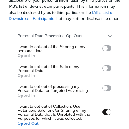
disclosure of your personal information by third parties on the
IAB’s list of downstream participants. This information may
also be disclosed by us to third parties on the
IAB’s List of
Downstream Participants
that may further disclose it to other
third parties.
Please note that this website/app uses one or more Google
Personal Data Processing Opt Outs
services and may gather and store information including but
not limited to your visit or usage behaviour. You may click to
I want to opt-out of the Sharing of my
personal data.
grant or deny consent to Google and its third-party tags to
Opted In
use your data for below specified purposes in below Google
consent section.
I want to opt-out of the Sale of my
Personal Data.
Opted In
I want to opt-out of processing my
Personal Data for Targeted Advertising.
Opted In
I want to opt-out of Collection, Use,
Retention, Sale, and/or Sharing of my
Personal Data that Is Unrelated with the
Purposes for which it was collected.
Opted Out