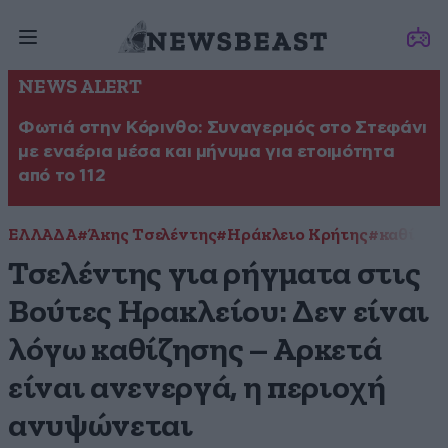
NEWS ALERT
Φωτιά στην Κόρινθο: Συναγερμός στο Στεφάνι
με εναέρια μέσα και μήνυμα για ετοιμότητα
από το 112
ΕΛΛΑΔΑ
#Άκης Τσελέντης
#Ηράκλειο Κρήτης
#καθίζησ
Τσελέντης για ρήγματα στις
Βούτες Ηρακλείου: Δεν είναι
λόγω καθίζησης – Αρκετά
είναι ανενεργά, η περιοχή
ανυψώνεται