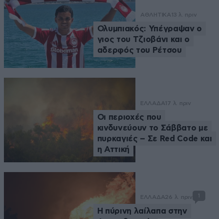
ΑΘΛΗΤΙΚΑ
13 λ. πριν
Ολυμπιακός: Υπέγραψαν ο
γιος του Τζιοβάνι και ο
αδερφός του Ρέτσου
ΕΛΛΑΔΑ
17 λ. πριν
Οι περιοχές που
κινδυνεύουν το Σάββατο με
πυρκαγιές – Σε Red Code και
η Αττική
1
ΕΛΛΑΔΑ
26 λ. πριν
Η πύρινη λαίλαπα στην