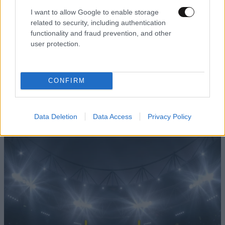
I want to allow Google to enable storage
related to security, including authentication
functionality and fraud prevention, and other
user protection.
ΚΟΣΜΟΣ
28 λ. πριν
«Θέλω τον μπαμπά μου»: Νέο βίντεο της
μεθυσμένης οδηγού που σκότωσε νύφη λίγες
CONFIRM
ώρες μετά τον γάμο της προκαλεί οργή
Data Deletion
Data Access
Privacy Policy