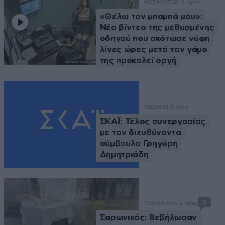
ΚΟΣΜΟΣ
28 λ. πριν
«Θέλω τον μπαμπά μου»:
Νέο βίντεο της μεθυσμένης
οδηγού που σκότωσε νύφη
λίγες ώρες μετά τον γάμο
της προκαλεί οργή
MEDIA
31 λ. πριν
ΣΚΑΪ: Τέλος συνεργασίας
με τον διευθύνοντα
σύμβουλο Γρηγόρη
Δημητριάδη
3
ΕΛΛΑΔΑ
46 λ. πριν
Σαρωνικός: Βεβήλωσαν