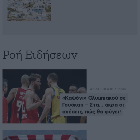
Ροή Ειδήσεων
ΑΘΛΗΤΙΚΑ
10 λ. πριν
«Καψόνι» Ολυμπιακού σε
Γουόκαπ – Στα… άκρα οι
σχέσεις, πώς θα φύγει!