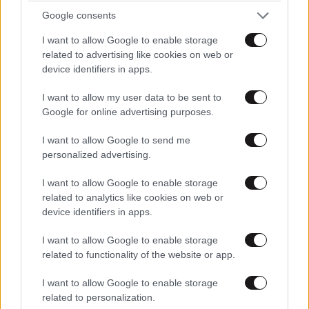
Google consents
Από τη Γαλλία στην Αττική: Οι πυροσβέστες
I want to allow Google to enable storage
που έσβησαν φωτιές σε δύο χώρες
related to advertising like cookies on web or
περιγράφουν τις «νέες» πυρκαγιές της
device identifiers in apps.
Ευρώπης
I want to allow my user data to be sent to
Google for online advertising purposes.
I want to allow Google to send me
personalized advertising.
Ακολουθήστε το
NEWSBEAST
στο
Google News
I want to allow Google to enable storage
και μάθετε πρώτοι όλες τις ειδήσεις
related to analytics like cookies on web or
device identifiers in apps.
I want to allow Google to enable storage
related to functionality of the website or app.
I want to allow Google to enable storage
related to personalization.