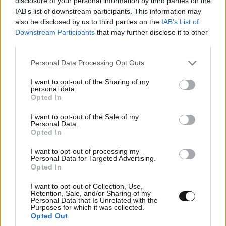
disclosure of your personal information by third parties on the
IAB’s list of downstream participants. This information may
also be disclosed by us to third parties on the
IAB’s List of
Downstream Participants
that may further disclose it to other
third parties.
Please note that this website/app uses one or more Google
Personal Data Processing Opt Outs
«Τουρισμός για Όλους 2026-2027»: Ποια ΑΦΜ
services and may gather and store information including but
υποβάλλουν σήμερα αίτηση
not limited to your visit or usage behaviour. You may click to
I want to opt-out of the Sharing of my
personal data.
grant or deny consent to Google and its third-party tags to
Opted In
use your data for below specified purposes in below Google
consent section.
I want to opt-out of the Sale of my
Personal Data.
Opted In
I want to opt-out of processing my
Personal Data for Targeted Advertising.
Opted In
I want to opt-out of Collection, Use,
Retention, Sale, and/or Sharing of my
Personal Data that Is Unrelated with the
Purposes for which it was collected.
Opted Out