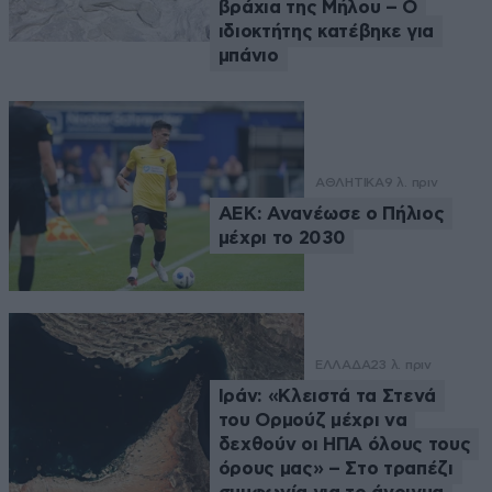
βράχια της Μήλου – Ο
ιδιοκτήτης κατέβηκε για
μπάνιο
ΑΘΛΗΤΙΚΑ
9 λ. πριν
ΑΕΚ: Ανανέωσε ο Πήλιος
μέχρι το 2030
ΕΛΛΑΔΑ
23 λ. πριν
Ιράν: «Κλειστά τα Στενά
του Ορμούζ μέχρι να
δεχθούν οι ΗΠΑ όλους τους
όρους μας» – Στο τραπέζι