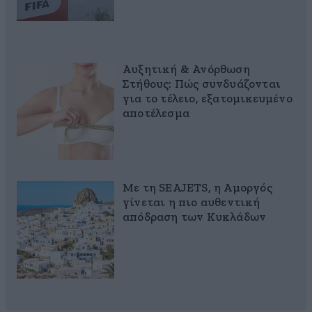
Αυξητική & Ανόρθωση
Στήθους: Πώς συνδυάζονται
για το τέλειο, εξατομικευμένο
αποτέλεσμα
Με τη SEAJETS, η Αμοργός
γίνεται η πιο αυθεντική
απόδραση των Κυκλάδων