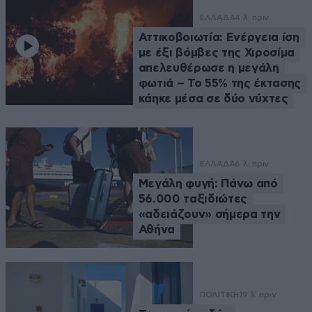
ΕΛΛΑΔΑ
4 λ. πριν
Αττικοβοιωτία: Ενέργεια ίση
με έξι βόμβες της Χιροσίμα
απελευθέρωσε η μεγάλη
φωτιά – Το 55% της έκτασης
κάηκε μέσα σε δύο νύχτες
ΕΛΛΑΔΑ
6 λ. πριν
Μεγάλη φυγή: Πάνω από
56.000 ταξιδιώτες
«αδειάζουν» σήμερα την
Αθήνα
ΠΟΛΙΤΙΚΗ
19 λ. πριν