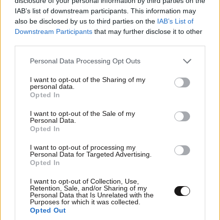
disclosure of your personal information by third parties on the
IAB’s list of downstream participants. This information may
also be disclosed by us to third parties on the
IAB’s List of
Downstream Participants
that may further disclose it to other
MARKET NEWS
third parties.
Please note that this website/app uses one or more Google
Personal Data Processing Opt Outs
Εργοθεραπεία,
services and may gather and store information including but
Φυσικοθεραπεία ή
not limited to your visit or usage behaviour. You may click to
I want to opt-out of the Sharing of my
Λογοθεραπεία; Οδηγός
personal data.
grant or deny consent to Google and its third-party tags to
σπουδών και επαγγελματικών
Opted In
use your data for below specified purposes in below Google
προοπτικών
consent section.
I want to opt-out of the Sale of my
Personal Data.
Opted In
Ο απόλυτος σύμμαχος στην
I want to opt-out of processing my
Personal Data for Targeted Advertising.
αποτοξίνωση & την ορμονική
Opted In
ισορροπία
I want to opt-out of Collection, Use,
Retention, Sale, and/or Sharing of my
Personal Data that Is Unrelated with the
Purposes for which it was collected.
Opted Out