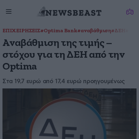
ΕΠΙΧΕΙΡΗΣΕΙΣ
#Optima Bank
#αναβάθμιση
#ΔΕΗ
#μετ
Αναβάθμιση της τιμής –
στόχου για τη ΔΕΗ από την
Optima
Στα 19,7 ευρώ από 17,4 ευρώ προηγουμένως