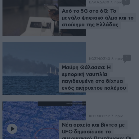
1
ΕΛΛΑΔΑ
30 λ. πριν
Από το 5G στο 6G: Το
μεγάλο ψηφιακό άλμα και το
στοίχημα της Ελλάδας
1
ΚΟΣΜΟΣ
43 λ. πριν
Μαύρη Θάλασσα: Η
εμπορική ναυτιλία
παγιδευμένη στα δίχτυα
ενός ακήρυχτου πολέμου
ΚΟΣΜΟΣ
52 λ. πριν
Νέα αρχεία και βίντεο με
UFO δημοσίευσε το
αμερικανικό Πεντάγωνο: Οι