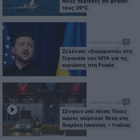
ποιες περιοχές θα φτάσει
τους 39°C
1
ΚΟΣΜΟΣ
2 ω. πριν
Ζελένσκι: «Ευχαριστώ» στη
Γερουσία των ΗΠΑ για τις
κυρώσεις στη Ρωσία
2
ΚΟΣΜΟΣ
2 ω. πριν
Σένγκεν υπό πίεση: Ποιες
χώρες παίρνουν θέση στη
διαμάχη Ισπανίας – Ιταλίας