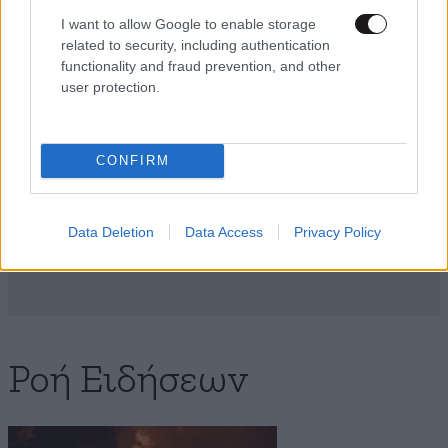
για το τέλειο, εξατομικευμένο
I want to allow Google to enable storage
αποτέλεσμα
related to security, including authentication
functionality and fraud prevention, and other
user protection.
Με τη SEAJETS, η Αμοργός
CONFIRM
γίνεται η πιο αυθεντική
απόδραση των Κυκλάδων
Data Deletion
Data Access
Privacy Policy
Ροή Ειδήσεων