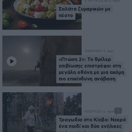
ΣΥΝΤΑΓΕΣ
58 λ. πριν
Σαλάτα ζυμαρικών με
πέστο
ΣΙΝΕΜΑ
59 λ. πριν
«Πτώση 2»: Το θρίλερ
επιβίωσης επιστρέφει στη
μεγάλη οθόνη με μια ακόμη
πιο επικίνδυνη ανάβαση
1
ΚΟΣΜΟΣ
1 ω. πριν
Τραγωδία στο Κίεβο: Νεκρό
ένα παιδί και δύο ενήλικες