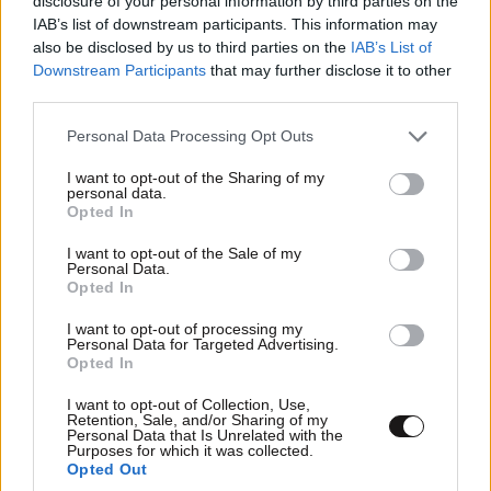
disclosure of your personal information by third parties on the
ΣΧΌΛΙΑ ΑΝΑΓΝΩΣΤΏΝ
IAB’s list of downstream participants. This information may
16
also be disclosed by us to third parties on the
IAB’s List of
Downstream Participants
that may further disclose it to other
third parties.
Please note that this website/app uses one or more Google
Personal Data Processing Opt Outs
services and may gather and store information including but
not limited to your visit or usage behaviour. You may click to
I want to opt-out of the Sharing of my
personal data.
ΠΡΟΣΘΕΣΤΕ ΤΟ ΣΧΟΛΙΟ ΣΑΣ
grant or deny consent to Google and its third-party tags to
Opted In
use your data for below specified purposes in below Google
consent section.
I want to opt-out of the Sale of my
Personal Data.
Opted In
I want to opt-out of processing my
Personal Data for Targeted Advertising.
Opted In
I want to opt-out of Collection, Use,
Retention, Sale, and/or Sharing of my
Personal Data that Is Unrelated with the
Purposes for which it was collected.
Xαρακτήρες: 0/1000
Opted Out