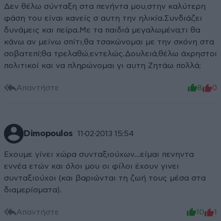
Δεν θέλω σύνταξη στα πενήντα μου,στην καλύτερη
φάση του είναι κανείς σ αυτη την ηλικία.Συνδιάζει
δυνάμεις και πείρα.Με τα παιδιά μεγαλωμένα,τι θα
κάνω αν μείνω σπίτι,θα τσακώνομαι με την σκόνη στα
σοβατεπί;θα τρελαθώ,εντελώς.Δουλειά,θέλω άχρηστοι
πολιτικοί και να πληρώνομαι γι αυτη Ζητάω πολλά;
Απαντήστε
8
0
Dimopoulos
11·02·2013 15:54
Εχουμε γίνει χώρα συνταξιούχων...είμαι πενηντα
εννέα ετών και όλοι μου οι φίλοι έχουν γινει
συνταξιούχοι (και βαριώνται τη ζωή τους μέσα στα
διαμερίσματα).
Απαντήστε
10
1