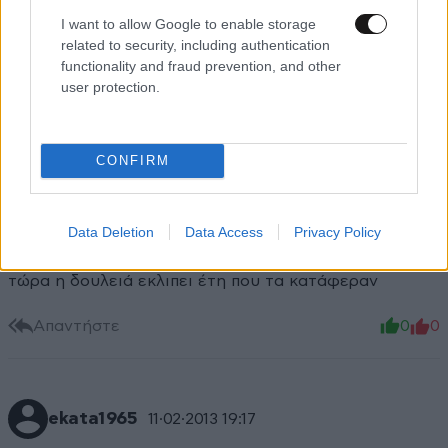
I want to allow Google to enable storage
related to security, including authentication
functionality and fraud prevention, and other
user protection.
CONFIRM
Duke
11·02·2013 22:21
Data Deletion
Data Access
Privacy Policy
για να πάρεις σύνταξη πρέπει να έχεις δουλέψει και
τώρα η δουλειά εκλιπει έτη που τα κατάφεραν
Απαντήστε
0
0
ekata1965
11·02·2013 19:17