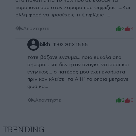
στο Παλάτι ...Για το 45% που σε έκοψαν τα
παράπονα σου στον Σαμαρά που ψηφίζεις ....Και
άλλη φορά να προσέχεις τι ψηφίζεις ....
Απαντήστε
2
4
bikh
11·02·2013 15:55
τότε βάζανε ενσυμα... ποιο ευκολα απο
σήμερα... και δεν ηταν αναγκη να είσαι και
ενηλικος... ο πατέρας μου εχει ενσήματα
πριν καν κλείσει τα ΑʹΗʹ τα οποια μετράνε
φυσικα...
Απαντήστε
2
0
TRENDING