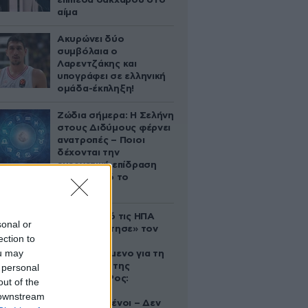
επίπεδα σακχάρου στο
αίμα
Ακυρώνει δύο
συμβόλαια ο
Λαρεντζάκης και
υπογράφει σε ελληνική
ομάδα-έκπληξη!
Ζώδια σήμερα: Η Σελήνη
στους Διδύμους φέρνει
ανατροπές – Ποιοι
δέχονται την
ευεργετική επίδραση
του Δία από το
απόγευμα;
Ζευγάρι από τις ΗΠΑ
sonal or
που «υιοθέτησε» τον
ection to
Αφγανό
ou may
κατηγορούμενο για τη
δολοφονία της
 personal
Ελίζαμπεθ Ρος:
out of the
«Είμαστε
 downstream
συντετριμμένοι – Δεν