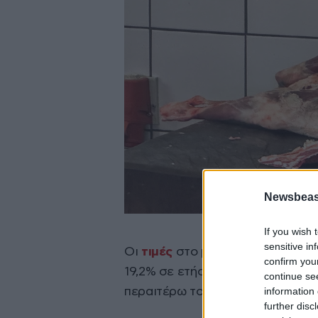
Newsbeast
If you wish 
sensitive in
Οι
τιμές
στο μοσχάρι συνεχίζουν
confirm you
19,2% σε ετήσια βάση, σύμφωνα 
continue se
information 
περαιτέρω το κόστος διατροφής
further disc