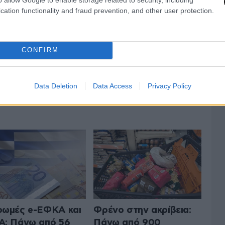
κυμαίνεται από 5 έως 9 ευρώ το κιλό, το αρνί και
cation functionality and fraud prevention, and other user protection.
ι το κοτόπουλο από 4,50 έως 7 ευρώ το κιλό.
CONFIRM
Data Deletion
Data Access
Privacy Policy
 ΤΗΝ ΟΙΚΟΝΟΜΙΑ
ΟΛΑ ΤΑ ΑΡΘΡΑ
ωμές e-ΕΦΚΑ και
Φρένο στην ακρίβεια:
: Πάνω από 56
Πάνω από 900