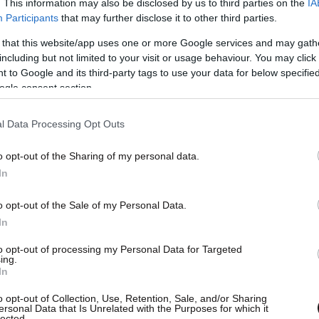
. This information may also be disclosed by us to third parties on the
IA
ρέας
Participants
that may further disclose it to other third parties.
 that this website/app uses one or more Google services and may gath
ί της Τετάρτης 10/6 η εκπομπή του Mega
including but not limited to your visit or usage behaviour. You may click 
 των τιμών στο μοσχαρίσιο κρέας δείχνει
 to Google and its third-party tags to use your data for below specifi
ogle consent section.
δεκαετία
, καθώς από 10–12 ευρώ το κιλό το 2016,
ν περίοδο 2020–2021, στα 15,50–17 ευρώ το
l Data Processing Opt Outs
νείται πλέον μεταξύ 20 και 25 ευρώ το κιλό.
o opt-out of the Sharing of my personal data.
In
o opt-out of the Sale of my Personal Data.
In
to opt-out of processing my Personal Data for Targeted
ing.
In
o opt-out of Collection, Use, Retention, Sale, and/or Sharing
ersonal Data that Is Unrelated with the Purposes for which it
lected.