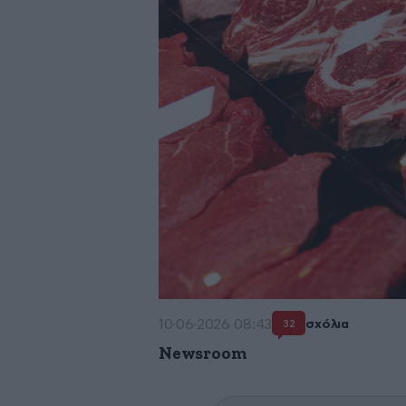
10·06·2026 08:43
σχόλια
32
Newsroom