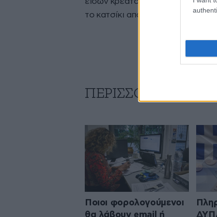
ειδών κρέατος, με το χοιρινό να 
authenti
το κατσίκι από 12 έως 16 ευρώ κα
ΠΕΡΙΣΣΟΤΕΡΑ ΑΠΟ
Ποιοι φορολογούμενοι
Πληρ
θα λάβουν email ή
ΔΥΠΑ