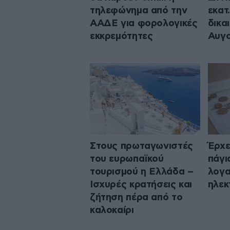
τηλεφώνημα από την
εκατ
ΑΑΔΕ για φορολογικές
δικα
εκκρεμότητες
Αυγ
Στους πρωταγωνιστές
Έρχε
του ευρωπαϊκού
πάγι
τουρισμού η Ελλάδα –
λογα
Ισχυρές κρατήσεις και
ηλεκ
ζήτηση πέρα από το
καλοκαίρι