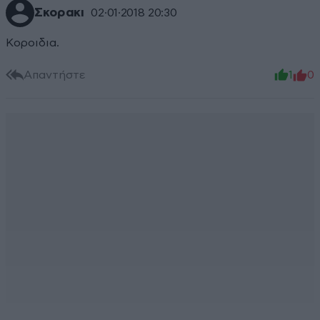
Σκορακι
02·01·2018 20:30
Κοροιδια.
Απαντήστε
1
0