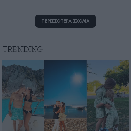
Ελεύθερος σκοπευτής
02·01·2018 19:22
ΠΕΡΙΣΣΟΤΕΡΑ ΣΧΟΛΙΑ
Βρε απαγορέψτε κάθε πλαστικό αν έχετε @@. Μόνο η
σακούλα κάνει ζημιά, τα άλλα δεν....; Αλλά δεν αφήνει
Η ΣΕΛ, η ΜΠΙ ΠΙ, η ΕΞΟΝ (από ΄δώ) και κάτι άλλες
εταιρειούλες, να δείς πώς τις λένε, ΣΕΒΕΝ ΣΙΣΤΕΡΣ
TRENDING
τις λένε, κάτι τέτοιο τέλος πάντων.
Απαντήστε
1
0
Ελεύθερε σκοπευτή ...
02·01·2018 20:17
Μετακινείσαι;
Απαντήστε
0
1