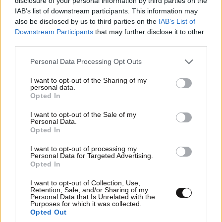
disclosure of your personal information by third parties on the
Στέρεψε η λιμνοθάλασσα Καλοχωρίου από την
IAB’s list of downstream participants. This information may
παρατεταμένη ανομβρία
also be disclosed by us to third parties on the
IAB’s List of
Downstream Participants
that may further disclose it to other
third parties.
Please note that this website/app uses one or more Google
Personal Data Processing Opt Outs
services and may gather and store information including but
not limited to your visit or usage behaviour. You may click to
I want to opt-out of the Sharing of my
personal data.
grant or deny consent to Google and its third-party tags to
Opted In
use your data for below specified purposes in below Google
consent section.
I want to opt-out of the Sale of my
Personal Data.
Opted In
I want to opt-out of processing my
Personal Data for Targeted Advertising.
Opted In
Η ανακάλυψη των επιστημόνων για τον Ήλιο –
I want to opt-out of Collection, Use,
Retention, Sale, and/or Sharing of my
Βίντεο από τις μικροσκοπικές δίνες στην
Personal Data that Is Unrelated with the
Purposes for which it was collected.
επιφάνεια
Opted Out