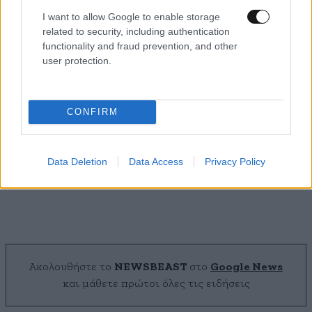
I want to allow Google to enable storage
related to security, including authentication
functionality and fraud prevention, and other
user protection.
CONFIRM
Προειδοποίηση από τον Ευθύμη Λέκκα: «Η
Data Deletion
Data Access
Privacy Policy
φωτιά μπορεί να καίει υπόγεια για μήνες»
Ακολουθήστε το
NEWSBEAST
στο
Google News
και μάθετε πρώτοι όλες τις ειδήσεις