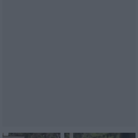
Άγγελος.Σ
02·01·2018 18:28
Να δούμε που άλλου θα βάλει φόρους ο Πινόκιο
Απαντήστε
1
1
sssssss
02·01·2018 18:25
Το εγραψα πολλες φορες,γιατι δεν κλεινουν τα
εργοστασια που βγαζουν τις σακκουλες???????
Απαντήστε
3
0
Πσσσσσ
02·01·2018 20:19
Αν μειωθεί η ζήτηση, αυτό θα γίνει. Για δες
όμως τα σχόλια. Ένα σωρό επιχειρήματα για να