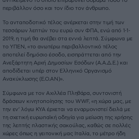
αντικείμενο το οποίο επιβαρύνει σοβαρά τόσο το
περιβάλλον όσο και τον ίδιο τον άνθρωπο.
Το ανταποδοτικό τέλος ανέρχεται στην τιμή των
τεσσάρων λεπτών του ευρώ συν ΦΠΑ, ενώ από 1-1-
2019, η τιμή θα ανέβει στα εννιά λεπτά. Σύμφωνα με
το ΥΠΕΝ, «το ανωτέρω περιβαλλοντικό τέλος
αποτελεί δημόσιο έσοδο, εισπράττεται από την
Ανεξάρτητη Αρχή Δημοσίων Εσόδων (Α.Α.Δ.Ε.) και
αποδίδεται υπέρ στον Ελληνικό Οργανισμό
Ανακύκλωσης (Ε.Ο.ΑΝ)».
Σύμφωνα με τον Αχιλλέα Πληθάρα, συντονιστή
δράσεων κινητοποίησης του WWF, «η χώρα μας, με
την εν’ λόγω ΚΥΑ έρχεται να εναρμονιστεί δειλά με
τη σχετική ευρωπαϊκή οδηγία για μείωση της χρήσης
της λεπτής πλαστικής σακούλας, καθώς σε πολλές
χώρες όπως η γειτονική μας Ιταλία, το μέτρο ήδη