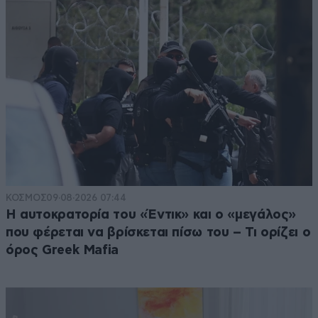
μη ξεβολευτούμε.
Απαντήστε
2
0
ΚΟΣΜΟΣ
09·08·2026 07:44
Η αυτοκρατορία του «Έντικ» και ο «μεγάλος»
που φέρεται να βρίσκεται πίσω του – Τι ορίζει ο
όρος Greek Mafia