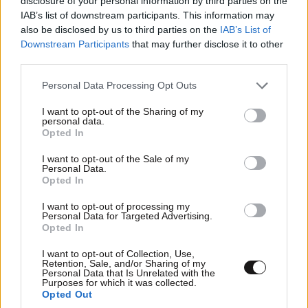
disclosure of your personal information by third parties on the
IAB’s list of downstream participants. This information may
also be disclosed by us to third parties on the
IAB’s List of
Downstream Participants
that may further disclose it to other
third parties.
ΣΧΌΛΙΑ ΑΝΑΓΝΩΣΤΏΝ
0
Please note that this website/app uses one or more Google
Personal Data Processing Opt Outs
services and may gather and store information including but
not limited to your visit or usage behaviour. You may click to
I want to opt-out of the Sharing of my
personal data.
grant or deny consent to Google and its third-party tags to
Opted In
use your data for below specified purposes in below Google
consent section.
I want to opt-out of the Sale of my
Personal Data.
Opted In
ΠΡΟΣΘΕΣΤΕ ΤΟ ΣΧΟΛΙΟ ΣΑΣ
I want to opt-out of processing my
Personal Data for Targeted Advertising.
Opted In
I want to opt-out of Collection, Use,
Retention, Sale, and/or Sharing of my
Personal Data that Is Unrelated with the
Purposes for which it was collected.
Opted Out