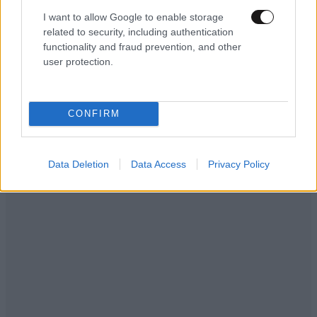
I want to allow Google to enable storage
related to security, including authentication
functionality and fraud prevention, and other
user protection.
ΚΟΣΜΟΣ
10·08·2026 19:20
Αναστάτωση στα τουρκικά ΜΜΕ: «Το Ισραήλ θα
CONFIRM
στήσει συμμαχία επτά χωρών απέναντι σε
Τουρκία, Σαουδική Αραβία και Πακιστάν»
Data Deletion
Data Access
Privacy Policy