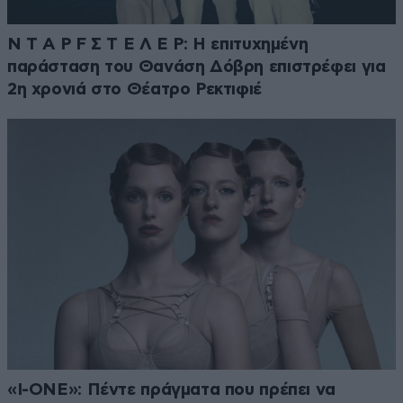
Ν Τ Α Ρ F Σ Τ Ε Λ Ε Ρ: Η επιτυχημένη
παράσταση του Θανάση Δόβρη επιστρέφει για
2η χρονιά στο Θέατρο Ρεκτιφιέ
«I-ONE»: Πέντε πράγματα που πρέπει να