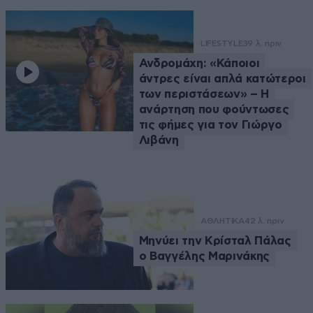
LIFESTYLE
39 λ. πριν
Ανδρομάχη: «Κάποιοι
άντρες είναι απλά κατώτεροι
των περιστάσεων» – Η
ανάρτηση που φούντωσες
τις φήμες για τον Γιώργο
Λιβάνη
ΑΘΛΗΤΙΚΑ
42 λ. πριν
Μηνύει την Κρίσταλ Πάλας
ο Βαγγέλης Μαρινάκης