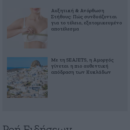
Αυξητική & Ανόρθωση
Στήθους: Πώς συνδυάζονται
για το τέλειο, εξατομικευμένο
αποτέλεσμα
Με τη SEAJETS, η Αμοργός
γίνεται η πιο αυθεντική
απόδραση των Κυκλάδων