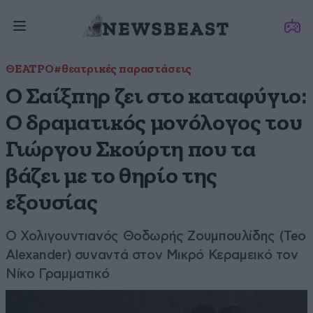
ΘΕΑΤΡΟ
#θεατρικές παραστάσεις
Ο Σαίξπηρ ζει στο καταφύγιο:
Ο δραματικός μονόλογος του
Γιώργου Σκούρτη που τα
βάζει με το θηρίο της
εξουσίας
Ο Χολιγουντιανός Θοδωρής Ζουμπουλίδης (Teo
Alexander) συναντά στον Μικρό Κεραμεικό τον
Νίκο Γραμματικό