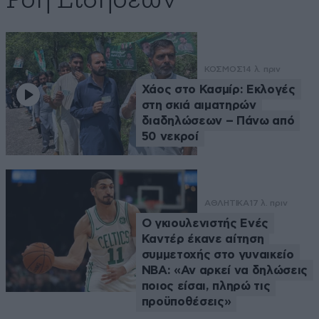
Ροή Ειδήσεων
ΚΟΣΜΟΣ
14 λ. πριν
Χάος στο Κασμίρ: Εκλογές
στη σκιά αιματηρών
διαδηλώσεων – Πάνω από
50 νεκροί
ΑΘΛΗΤΙΚΑ
17 λ. πριν
Ο γκιουλενιστής Ενές
Καντέρ έκανε αίτηση
συμμετοχής στο γυναικείο
ΝΒΑ: «Αν αρκεί να δηλώσεις
ποιος είσαι, πληρώ τις
προϋποθέσεις»