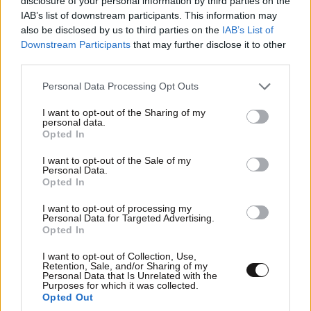
Ο απόλυτος σύμμαχος στην
disclosure of your personal information by third parties on the
αποτοξίνωση & την ορμονική
IAB’s list of downstream participants. This information may
ισορροπία
also be disclosed by us to third parties on the
IAB’s List of
Downstream Participants
that may further disclose it to other
third parties.
Please note that this website/app uses one or more Google
Personal Data Processing Opt Outs
services and may gather and store information including but
not limited to your visit or usage behaviour. You may click to
I want to opt-out of the Sharing of my
Πες μου πότε γεννήθηκες και
personal data.
grant or deny consent to Google and its third-party tags to
θα σου πω ποιες εμπειρίες θα
Opted In
use your data for below specified purposes in below Google
σου έκανα δώρο!
consent section.
I want to opt-out of the Sale of my
Personal Data.
Opted In
I want to opt-out of processing my
Personal Data for Targeted Advertising.
Opted In
I want to opt-out of Collection, Use,
40 ημέρες, 33 δράσεις, 4.000+
Retention, Sale, and/or Sharing of my
συμμετοχές
Personal Data that Is Unrelated with the
Purposes for which it was collected.
Opted Out