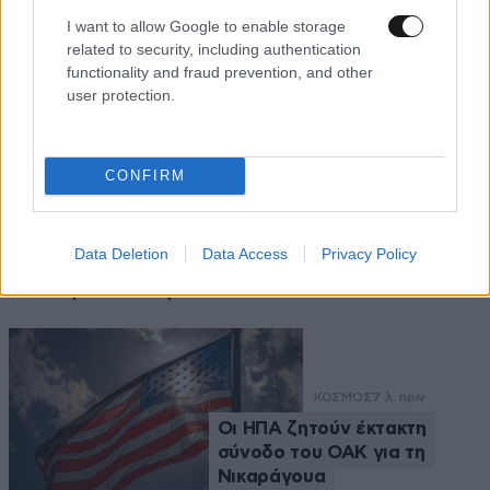
Το λάθος που κάνουν 8 στους
I want to allow Google to enable storage
10 παίκτες σήμερα
related to security, including authentication
functionality and fraud prevention, and other
user protection.
CONFIRM
Data Deletion
Data Access
Privacy Policy
Ροή Ειδήσεων
ΚΟΣΜΟΣ
7 λ. πριν
Οι ΗΠΑ ζητούν έκτακτη
σύνοδο του ΟΑΚ για τη
Νικαράγουα