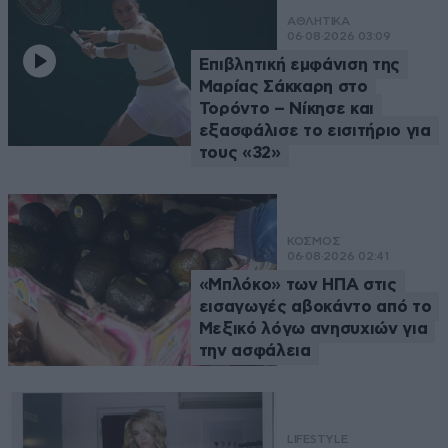
ΑΘΛΗΤΙΚΑ
06·08·2026 03:09
Επιβλητική εμφάνιση της
Μαρίας Σάκκαρη στο
Τορόντο – Νίκησε και
εξασφάλισε το εισιτήριο για
τους «32»
ΚΟΣΜΟΣ
06·08·2026 02:41
«Μπλόκο» των ΗΠΑ στις
εισαγωγές αβοκάντο από το
Μεξικό λόγω ανησυχιών για
την ασφάλεια
LIFESTYLE