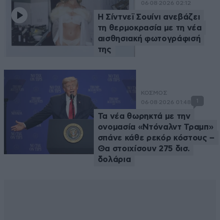
06·08·2026 02:12
Η Σίντνεϊ Σουίνι ανεβάζει
τη θερμοκρασία με τη νέα
αισθησιακή φωτογράφισή
της
ΚΟΣΜΟΣ
1
06·08·2026 01:48
Τα νέα θωρηκτά με την
ονομασία «Ντόναλντ Τραμπ»
σπάνε κάθε ρεκόρ κόστους –
Θα στοιχίσουν 275 δισ.
δολάρια