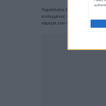
authenti
Παράλληλα, θα παρουσιαστεί το 
επιλεγμένες γερμανικές ταινίες μ
σήμερα, που παρουσιάζει το Φε