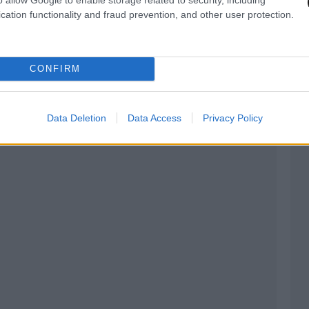
cation functionality and fraud prevention, and other user protection.
Focus on Germany, ένα αφιέρωμα σε
ικρού μήκους από τη δεκαετία του ’80 έως και
στιβάλ Μικρού Μήκους του Αμβούργου.
CONFIRM
Data Deletion
Data Access
Privacy Policy