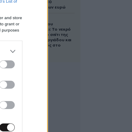
B’s List of
άλογο των 10
εκατομμυρίων ευρώ
er and store
Ο Στράτος
to grant or
Τζώρτζογλου
αποκαλύπτει: Το νεκρό
ed purposes
έμβρυο στο σπίτι της
Μαρίας Γεωργιάδου και
ο εγκλεισμός στο
ψυχιατρείο