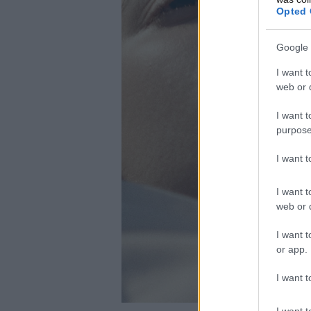
Opted 
Google 
I want t
web or d
I want t
purpose
I want 
I want t
web or d
I want t
or app.
I want t
I want t