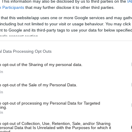
. This information may also be disclosed by us to third parties on the
IA
1 Απριλίου ο ιστορικός κινηματογράφος, γωνία
Participants
that may further disclose it to other third parties.
λοξενήσει το πρόγραμμα DISFF in Athens με τις
 that this website/app uses one or more Google services and may gath
νίστηκαν πέρυσι στο Εθνικό Σπουδαστικό
including but not limited to your visit or usage behaviour. You may click 
 to Google and its third-party tags to use your data for below specifi
, 2023).
ogle consent section.
l Data Processing Opt Outs
o opt-out of the Sharing of my personal data.
In
o opt-out of the Sale of my Personal Data.
In
to opt-out of processing my Personal Data for Targeted
ing.
In
o opt-out of Collection, Use, Retention, Sale, and/or Sharing
ersonal Data that Is Unrelated with the Purposes for which it
lected.