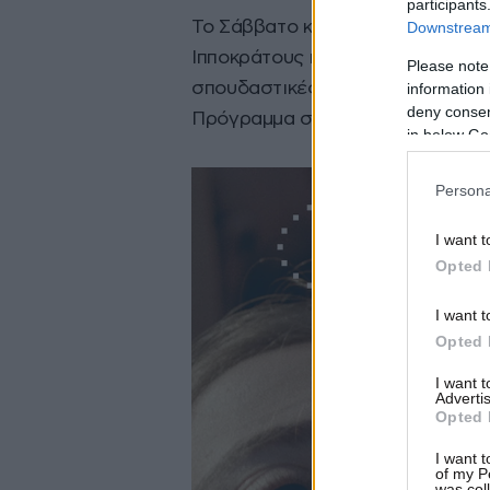
participants
Το Σάββατο και την Κυριακή 20-2
Downstream 
Ιπποκράτους και Ακαδημίας θα φι
Please note
σπουδαστικές ταινίες που διαγω
information 
deny consent
Πρόγραμμα στη Δράμα (46o DISFF
in below Go
Persona
I want t
Opted 
I want t
Opted 
I want 
Advertis
Opted 
I want t
of my P
was col