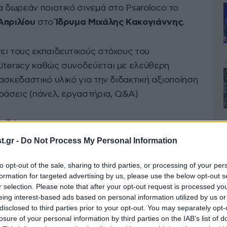
α δωρεάν ποιοτικό σινεμά στο Psaroloco το
Απριλίου
στο
Ίδρυμα Μιχάλης Κακογιάννης
.
ει τους εκπαιδευτικούς στόχους του
iteracy καθώς συνοδεύεται με ελεύθερη
ασκεδαστικό υλικό για την διδακτική αξιοποίηση
ράσεις (πάνελ, εργαστήρια, Q&A)
α
εδώ
:
.gr -
Do Not Process My Personal Information
 στην Αθήνα με
to opt-out of the sale, sharing to third parties, or processing of your per
ες – Κινηματογράφος Ίρις
formation for targeted advertising by us, please use the below opt-out s
r selection. Please note that after your opt-out request is processed y
αι οι σπουδαστικές ταινίες έχουν την τιμητική
eing interest-based ads based on personal information utilized by us or
disclosed to third parties prior to your opt-out. You may separately opt-
γράφο της Αθήνας!
losure of your personal information by third parties on the IAB’s list of