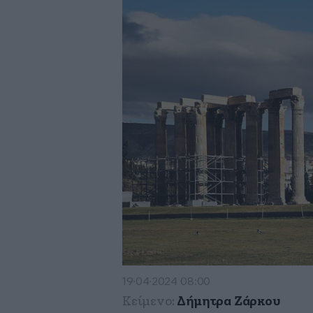
19·04·2024 08:00
Κείμενο:
Δήμητρα Ζάρκου