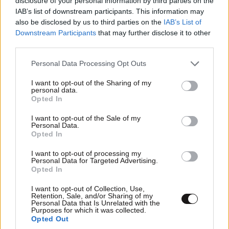
disclosure of your personal information by third parties on the
IAB’s list of downstream participants. This information may
Πες μου πότε γεννήθηκες και
also be disclosed by us to third parties on the
IAB’s List of
θα σου πω ποιες εμπειρίες θα
Downstream Participants
that may further disclose it to other
σου έκανα δώρο!
third parties.
Please note that this website/app uses one or more Google
Personal Data Processing Opt Outs
services and may gather and store information including but
not limited to your visit or usage behaviour. You may click to
I want to opt-out of the Sharing of my
personal data.
grant or deny consent to Google and its third-party tags to
Opted In
use your data for below specified purposes in below Google
consent section.
I want to opt-out of the Sale of my
40 ημέρες, 33 δράσεις, 4.000+
Personal Data.
συμμετοχές
Opted In
I want to opt-out of processing my
Personal Data for Targeted Advertising.
Opted In
I want to opt-out of Collection, Use,
Retention, Sale, and/or Sharing of my
Personal Data that Is Unrelated with the
Αυξητική & Ανόρθωση
Purposes for which it was collected.
Opted Out
Στήθους: Πώς συνδυάζονται