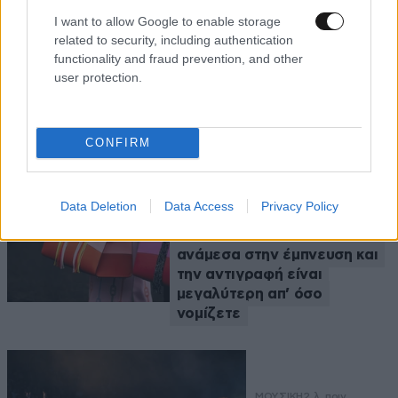
I want to allow Google to enable storage
related to security, including authentication
functionality and fraud prevention, and other
user protection.
Ροή Ειδήσεων
CONFIRM
ΜΟΔΑ
2 λ. πριν
Data Deletion
Data Access
Privacy Policy
Το στιλ δεν αγοράζεται,
χτίζεται – Η διαφορά
ανάμεσα στην έμπνευση και
την αντιγραφή είναι
μεγαλύτερη απ’ όσο
νομίζετε
ΜΟΥΣΙΚΗ
2 λ. πριν