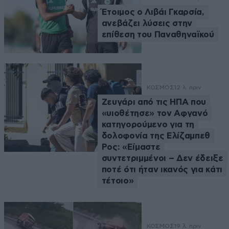
Έτοιμος ο Λιβάι Γκαρσία,
ανεβάζει λύσεις στην
επίθεση του Παναθηναϊκού
ΚΟΣΜΟΣ
12 λ. πριν
Ζευγάρι από τις ΗΠΑ που
«υιοθέτησε» τον Αφγανό
κατηγορούμενο για τη
δολοφονία της Ελίζαμπεθ
Ρος: «Είμαστε
συντετριμμένοι – Δεν έδειξε
ποτέ ότι ήταν ικανός για κάτι
τέτοιο»
ΚΟΣΜΟΣ
19 λ. πριν