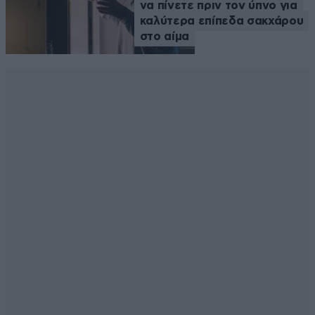
να πίνετε πριν τον ύπνο για
καλύτερα επίπεδα σακχάρου
στο αίμα