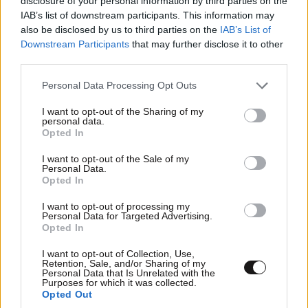
disclosure of your personal information by third parties on the
IAB’s list of downstream participants. This information may
also be disclosed by us to third parties on the
IAB’s List of
Downstream Participants
that may further disclose it to other
third parties.
Please note that this website/app uses one or more Google
Personal Data Processing Opt Outs
services and may gather and store information including but
not limited to your visit or usage behaviour. You may click to
I want to opt-out of the Sharing of my
personal data.
grant or deny consent to Google and its third-party tags to
Opted In
use your data for below specified purposes in below Google
consent section.
I want to opt-out of the Sale of my
Personal Data.
Opted In
I want to opt-out of processing my
Personal Data for Targeted Advertising.
Opted In
ΕΛΛΑΔΑ
1 ω. πριν
Συντετριμμένος ο πατέρας και σύζυγος των
I want to opt-out of Collection, Use,
Retention, Sale, and/or Sharing of my
θυμάτων στο τροχαίο στις Σέρρες: «Έχασα και
Personal Data that Is Unrelated with the
τη γυναίκα και το παιδί μου, τα έχασα όλα»
Purposes for which it was collected.
Opted Out