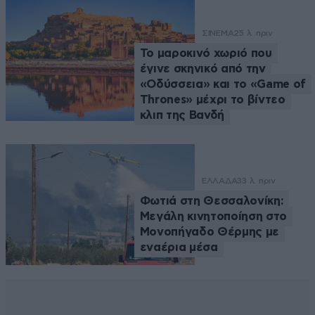
ΣΙΝΕΜΑ
25 λ. πριν
Το μαροκινό χωριό που
έγινε σκηνικό από την
«Οδύσσεια» και το «Game of
Thrones» μέχρι το βίντεο
κλιπ της Βανδή
ΕΛΛΑΔΑ
33 λ. πριν
Φωτιά στη Θεσσαλονίκη:
Μεγάλη κινητοποίηση στο
Μονοπήγαδο Θέρμης με
εναέρια μέσα