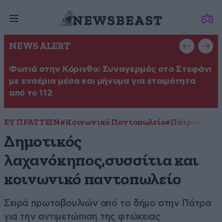
NEWS ALERT
Φωτιά στην Κόρινθο: Συναγερμός στο Στεφάνι
Φ
με εναέρια μέσα και μήνυμα για ετοιμότητα
σ
από το 112
ΕΥ ΠΡΑΤΤΕΙΝ
#Κοινωνικό Παντοπωλείο
#Πάτρα
#συσσ
Δημοτικός
λαχανόκηπος,συσσίτια και
κοινωνικό παντοπωλείο
Σειρά πρωτοβουλιών από το δήμο στην Πάτρα
για την αντιμετώπιση της φτώχειας