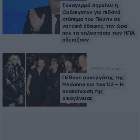
Συναγερμό σημαίνει η
Ουάσιγκτον για πιθανό
χτύπημα του Πούτιν σε
νατοϊκό έδαφος, την ώρα
που τα οπλοστάσια των ΗΠΑ
αδειάζουν
LIFESTYLE
1 ω. πριν
Πέθανε συνεργάτης της
Madonna και των U2 – Η
ανακοίνωση της
οικογένειας