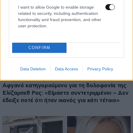
I want to allow Google to enable storage
related to security, including authentication
functionality and fraud prevention, and other
user protection.
CONFIRM
Data Deletion
Data Access
Privacy Policy
ΕΛΛΑΔΑ
07·08·2026 08:50
Ζευγάρι από τις ΗΠΑ που «υιοθέτησε» τον
Αφγανό κατηγορούμενο για τη δολοφονία της
Ελίζαμπεθ Ρος: «Είμαστε συντετριμμένοι – Δεν
έδειξε ποτέ ότι ήταν ικανός για κάτι τέτοιο»