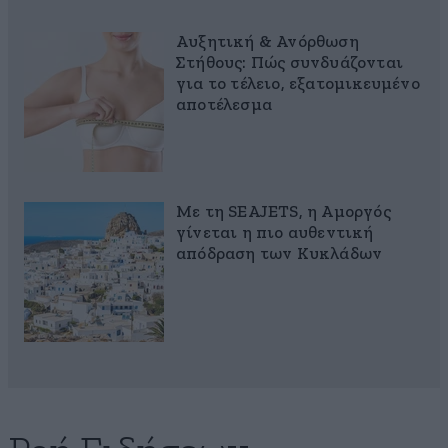
Αυξητική & Ανόρθωση
Στήθους: Πώς συνδυάζονται
για το τέλειο, εξατομικευμένο
αποτέλεσμα
Με τη SEAJETS, η Αμοργός
γίνεται η πιο αυθεντική
απόδραση των Κυκλάδων