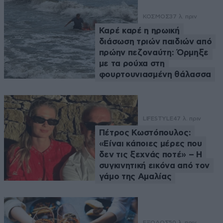
ΚΟΣΜΟΣ
37 λ. πριν
Καρέ καρέ η ηρωική
διάσωση τριών παιδιών από
πρώην πεζοναύτη: Όρμηξε
με τα ρούχα στη
φουρτουνιασμένη θάλασσα
LIFESTYLE
47 λ. πριν
Πέτρος Κωστόπουλος:
«Είναι κάποιες μέρες που
δεν τις ξεχνάς ποτέ» – Η
συγκινητική εικόνα από τον
γάμο της Αμαλίας
ΕΞΟΔΟΣ
50 λ. πριν