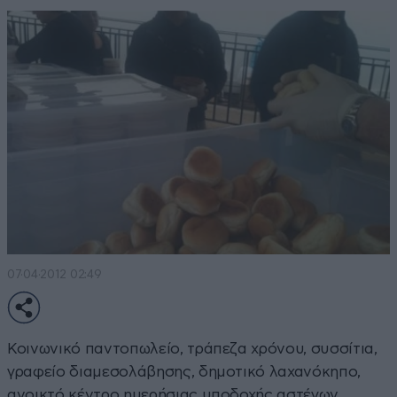
07·04·2012 02:49
Κοινωνικό παντοπωλείο, τράπεζα χρόνου, συσσίτια,
γραφείο διαμεσολάβησης, δημοτικό λαχανόκηπο,
ανοικτό κέντρο ημερήσιας υποδοχής αστέγων,