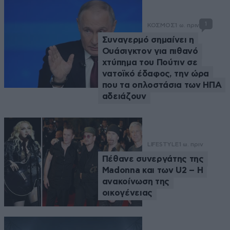
1
ΚΟΣΜΟΣ
1 ω. πριν
Συναγερμό σημαίνει η
Ουάσιγκτον για πιθανό
χτύπημα του Πούτιν σε
νατοϊκό έδαφος, την ώρα
που τα οπλοστάσια των ΗΠΑ
αδειάζουν
LIFESTYLE
1 ω. πριν
Πέθανε συνεργάτης της
Madonna και των U2 – Η
ανακοίνωση της
οικογένειας