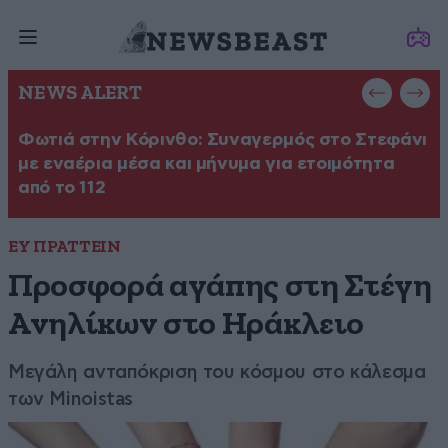
NEWS ALERT
Φωτιά στην Κόρινθο: Συναγερμός στο Στεφάνι
Φ
με εναέρια μέσα και μήνυμα για ετοιμότητα
σ
από το 112
ΕΥ ΠΡΑΤΤΕΙΝ
Προσφορά αγάπης στη Στέγη
Ανηλίκων στο Ηράκλειο
Μεγάλη ανταπόκριση του κόσμου στο κάλεσμα
των Minoistas