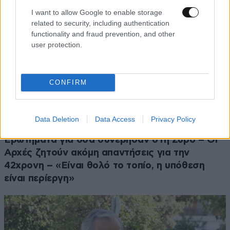
I want to allow Google to enable storage
related to security, including authentication
functionality and fraud prevention, and other
user protection.
CONFIRM
Data Deletion
Data Access
Privacy Policy
ΚΟΙΝΩΝΙΑ
07·08·2026 11:25
Ερωτήματα για όσα συνέβησαν στη Σύρο – Οι
Αρχές ζητούν ακόμη απαντήσεις για την
42χρονη – «Είναι θολό το τοπίο, η υπόθεση
είναι περίεργη»