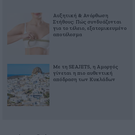
Αυξητική & Ανόρθωση
Στήθους: Πώς συνδυάζονται
για το τέλειο, εξατομικευμένο
αποτέλεσμα
Με τη SEAJETS, η Αμοργός
γίνεται η πιο αυθεντική
απόδραση των Κυκλάδων