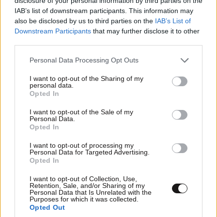
disclosure of your personal information by third parties on the
IAB’s list of downstream participants. This information may
also be disclosed by us to third parties on the
IAB’s List of
Downstream Participants
that may further disclose it to other
third parties.
Please note that this website/app uses one or more Google
Personal Data Processing Opt Outs
services and may gather and store information including but
not limited to your visit or usage behaviour. You may click to
I want to opt-out of the Sharing of my
personal data.
grant or deny consent to Google and its third-party tags to
Opted In
use your data for below specified purposes in below Google
consent section.
I want to opt-out of the Sale of my
Personal Data.
Opted In
ΕΛΛΑΔΑ
48 λ. πριν
I want to opt-out of processing my
Personal Data for Targeted Advertising.
Συντετριμμένος ο πατέρας και σύζυγος των
Opted In
θυμάτων στο τροχαίο στις Σέρρες: «Έχασα και
τη γυναίκα και το παιδί μου, τα έχασα όλα»
I want to opt-out of Collection, Use,
Retention, Sale, and/or Sharing of my
Personal Data that Is Unrelated with the
Purposes for which it was collected.
Opted Out