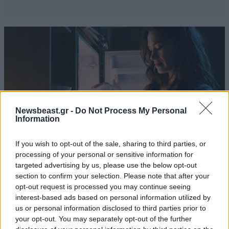
Newsbeast.gr -
Do Not Process My Personal
Information
If you wish to opt-out of the sale, sharing to third parties, or
processing of your personal or sensitive information for
targeted advertising by us, please use the below opt-out
section to confirm your selection. Please note that after your
ΔΙΑΤΡΟΦΗ
07·08·2026 08:32
opt-out request is processed you may continue seeing
5 ροφήματα που μπορείτε να πίνετε πριν τον
interest-based ads based on personal information utilized by
ύπνο για καλύτερα επίπεδα σακχάρου στο αίμα
us or personal information disclosed to third parties prior to
your opt-out. You may separately opt-out of the further