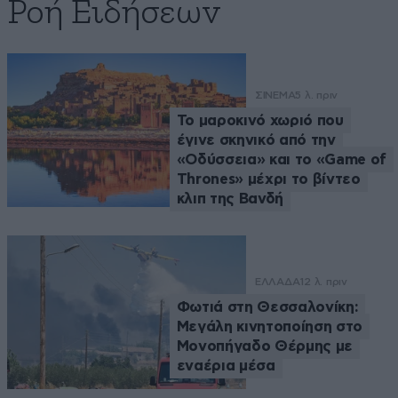
Ροή Ειδήσεων
ΣΙΝΕΜΑ
5 λ. πριν
Το μαροκινό χωριό που
έγινε σκηνικό από την
«Οδύσσεια» και το «Game of
Thrones» μέχρι το βίντεο
κλιπ της Βανδή
ΕΛΛΑΔΑ
12 λ. πριν
Φωτιά στη Θεσσαλονίκη:
Μεγάλη κινητοποίηση στο
Μονοπήγαδο Θέρμης με
εναέρια μέσα