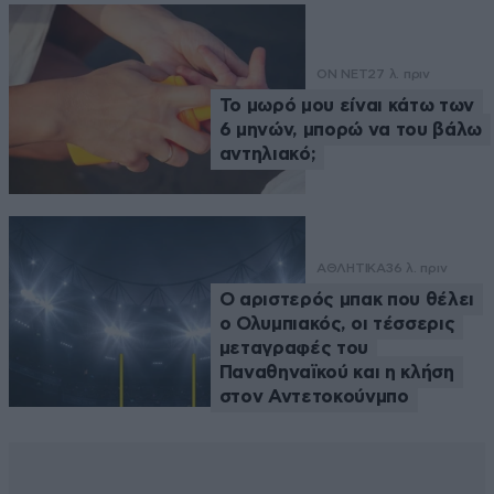
ON NET
27 λ. πριν
Το μωρό μου είναι κάτω των
6 μηνών, μπορώ να του βάλω
αντηλιακό;
ΑΘΛΗΤΙΚΑ
36 λ. πριν
Ο αριστερός μπακ που θέλει
ο Ολυμπιακός, οι τέσσερις
μεταγραφές του
Παναθηναϊκού και η κλήση
στον Αντετοκούνμπο