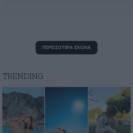
ΠΕΡΙΣΣΟΤΕΡΑ ΣΧΟΛΙΑ
Χρήστος Α
11·03·2018 00:18
Ι 5 στο στρατό και όμως έχει δίπλωμα, ναρκομανής
και όμως έχει δίπλωμα, ψυχοπαθής και όμως έχει
TRENDING
δίπλωμα κ.α.. πολλά παρόμοια. Ήθελα να ξέρω για πια
νομοθεσία μιλάμε
Απαντήστε
0
0
Μαc
10·03·2018 23:56