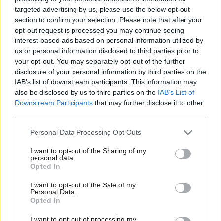
targeted advertising by us, please use the below opt-out
section to confirm your selection. Please note that after your
opt-out request is processed you may continue seeing
interest-based ads based on personal information utilized by
us or personal information disclosed to third parties prior to
your opt-out. You may separately opt-out of the further
disclosure of your personal information by third parties on the
IAB’s list of downstream participants. This information may
also be disclosed by us to third parties on the
IAB’s List of
Downstream Participants
that may further disclose it to other
LIFESTYLE
09·08·2026 10:52
third parties.
Αμαλία Κωστοπούλου: Γαμήλιο ταξίδι με τον
Please note that this website/app uses one or more Google
Personal Data Processing Opt Outs
Τζέικ Μέντγουελ στην Ιταλία – Island hopping
services and may gather and store information including but
με σκάφος σε Πόντσα και Ίσκια
not limited to your visit or usage behaviour. You may click to
I want to opt-out of the Sharing of my
personal data.
grant or deny consent to Google and its third-party tags to
Opted In
use your data for below specified purposes in below Google
consent section.
I want to opt-out of the Sale of my
Personal Data.
Opted In
I want to opt-out of processing my