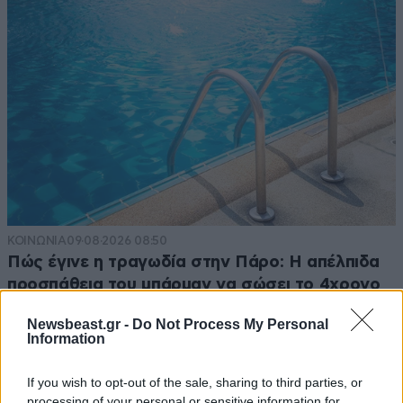
ΚΟΙΝΩΝΙΑ
09·08·2026 08:50
Πώς έγινε η τραγωδία στην Πάρο: Η απέλπιδα
προσπάθεια του μπάρμαν να σώσει το 4χρονο
παιδί – Τι ερευνούν οι αρχές
Newsbeast.gr -
Do Not Process My Personal
Information
If you wish to opt-out of the sale, sharing to third parties, or
processing of your personal or sensitive information for