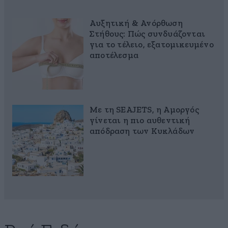
Αυξητική & Ανόρθωση
Στήθους: Πώς συνδυάζονται
για το τέλειο, εξατομικευμένο
αποτέλεσμα
Με τη SEAJETS, η Αμοργός
γίνεται η πιο αυθεντική
απόδραση των Κυκλάδων