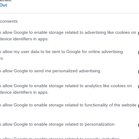
ωτών με μέλη της Ευρωπαϊκής Επιτροπής, στις
Out
όσωποί της, η αρμόδια Ευρωπαία επίτροπος για
τών και Ισότητας φύλων, Vera Jourova, έκανε
consents
αταναλωτών, ενώ δήλωσε ότι θα πρέπει να
o allow Google to enable storage related to advertising like cookies on
εία. Επίκειται δε, στις 6/10/2016 και συνάντηση
evice identifiers in apps.
ης Volkswagen».
o allow my user data to be sent to Google for online advertising
s.
ΟΙΖΩ πρόκειται να λάβουν μέρος αύριο, σε
to allow Google to send me personalized advertising.
 Οργάνωση Καταναλωτών), με θέμα το σκάνδαλο
 ελέγχους των οχημάτων, με σκοπό να χαραχθούν
o allow Google to enable storage related to analytics like cookies on
 από όλες τις οργανώσεις καταναλωτών των
evice identifiers in apps.
Ένωσης.
o allow Google to enable storage related to functionality of the website
ι η ΕΚΠΟΙΖΩ «οι καταναλωτές που πρόκειται να
o allow Google to enable storage related to personalization.
 επισκευή, θα πρέπει να μην αποδεχτούν
θέσει σε κίνδυνο
o allow Google to enable storage related to security, including