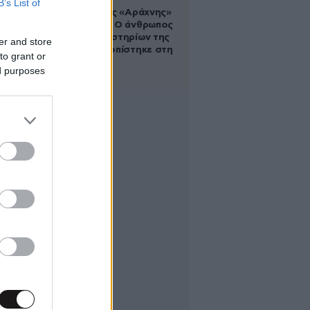
B’s List of
Στα ίχνη της «Αράχνης»
του Άσαντ: Ο άνθρωπος
των βασανιστηρίων της
er and store
Συρίας εντοπίστηκε στη
to grant or
Ρωσία
ed purposes