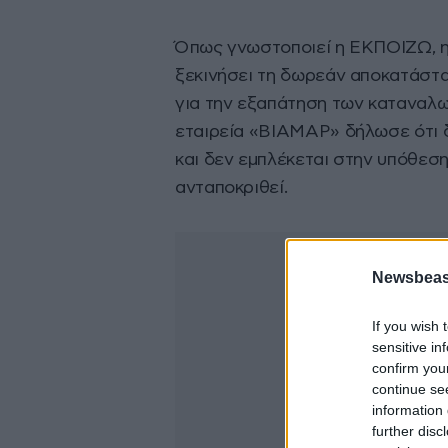
Όπως γνωστοποιεί η ΕΚΠΟΙΖΩ, η
ξεκινήσει τη δωρεάν αποκατάστ
για την εξαπάτηση των καταναλω
εταιρεία «ΒΙΑΜΑΡ» δήλωσε ότι δ
και δεν εμπλέκεται στην υπόθεσ
ανταποκριθεί.
Newsbeast
If you wish 
sensitive in
confirm you
continue se
information 
further disc