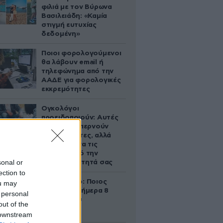
φιλιά με τον Βύρωνα
Βασιλειάδη: «Καμία
στιγμή ευτυχίας
δεδομένη»
Ποιοι φορολογούμενοι
θα λάβουν email ή
τηλεφώνημα από την
ΑΑΔΕ για φορολογικές
εκκρεμότητες
Ογκολόγοι
προειδοποιούν: Αυτές
οι τροφές, περνούν
απαρατήρητες, αλλά
καλό είναι να τις
βγάλετε από την
sonal or
καθημερινότητά σας
ection to
Εορτολόγιο: Ποιος
ou may
γιορτάζει σήμερα 8
 personal
Αυγούστου
out of the
 downstream