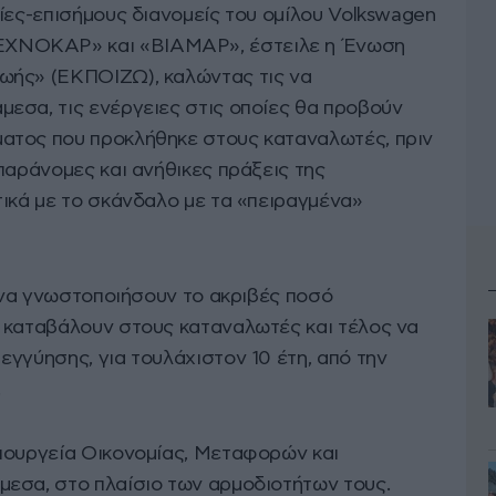
ίες-επισήμους διανομείς του ομίλου Volkswagen
XNOKAΡ» και «ΒΙΑΜAΡ», έστειλε η Ένωση
ωής» (ΕΚΠΟΙΖΩ), καλώντας τις να
εσα, τις ενέργειες στις οποίες θα προβούν
ατος που προκλήθηκε στους καταναλωτές, πριν
παράνομες και ανήθικες πράξεις της
τικά με το σκάνδαλο με τα «πειραγμένα»
ς να γνωστοποιήσουν το ακριβές ποσό
 καταβάλουν στους καταναλωτές και τέλος να
γγύησης, για τουλάχιστον 10 έτη, από την
.
πουργεία Οικονομίας, Μεταφορών και
εσα, στο πλαίσιο των αρμοδιοτήτων τους.