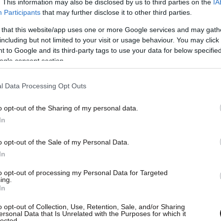
. This information may also be disclosed by us to third parties on the
IA
Participants
that may further disclose it to other third parties.
 that this website/app uses one or more Google services and may gath
including but not limited to your visit or usage behaviour. You may click 
 to Google and its third-party tags to use your data for below specifi
ogle consent section.
l Data Processing Opt Outs
o opt-out of the Sharing of my personal data.
In
o opt-out of the Sale of my Personal Data.
In
to opt-out of processing my Personal Data for Targeted
ing.
In
o opt-out of Collection, Use, Retention, Sale, and/or Sharing
αναλωτών αναφέρει, ότι «στη συνάντηση
ersonal Data that Is Unrelated with the Purposes for which it
lected.