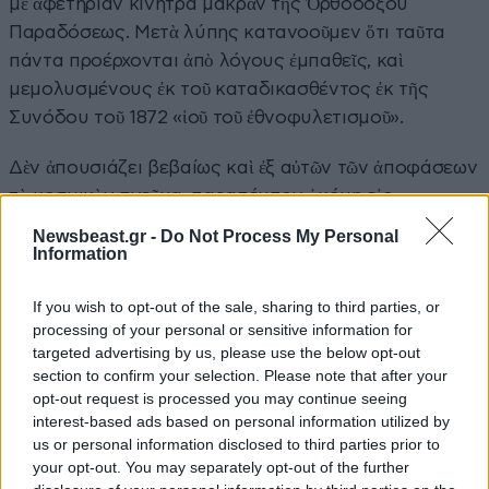
μὲ ἀφετηρίαν κίνητρα μακρὰν τῆς Ὀρθοδόξου
Παραδόσεως. Μετὰ λύπης κατανοοῦμεν ὅτι ταῦτα
πάντα προέρχονται ἀπὸ λόγους ἐμπαθεῖς, καὶ
μεμολυσμένους ἐκ τοῦ καταδικασθέντος ἐκ τῆς
Συνόδου τοῦ 1872 «ἰοῦ τοῦ ἐθνοφυλετισμοῦ».
Δὲν ἀπουσιάζει βεβαίως καὶ ἐξ αὐτῶν τῶν ἀποφάσεων
τὸ κοσμικὸν πνεῦμα, παραπέμπον ἀκόμη εἰς
παραμέτρους «νεο-αποικιοκρατίας» καὶ
Newsbeast.gr -
Do Not Process My Personal
διεκδικήσεως παγκοσμίου πρωτοκαθεδρίας,
Information
γνωρίμους παλαιόθεν εἰς τὴν ταλαίπωρον τῆς
If you wish to opt-out of the sale, sharing to third parties, or
Ἀφρικῆς Ἤπειρον, μὴ συμφωνουσῶν μὲ τὸ
processing of your personal or sensitive information for
θυσιαστικὸν ἐν τῇ διακονίᾳ πνεῦμα τῆς Ὀρθοδόξου
targeted advertising by us, please use the below opt-out
ἡμῶν καθαγιασμένης Παραδόσεως.
section to confirm your selection. Please note that after your
opt-out request is processed you may continue seeing
Ἡ Σύνοδος τῆς Ἱεραρχίας τοῦ Ἀλεξανδρινοῦ Θρόνου,
interest-based ads based on personal information utilized by
us or personal information disclosed to third parties prior to
μετ’ ἐμπόνου ἐκπλήξεως διαμαρτύρεται πρὸς τὸν
your opt-out. You may separately opt-out of the further
Πατριάρχην Ρωσσίας καὶ τὴν περὶ αὐτὸν Σύνοδον.