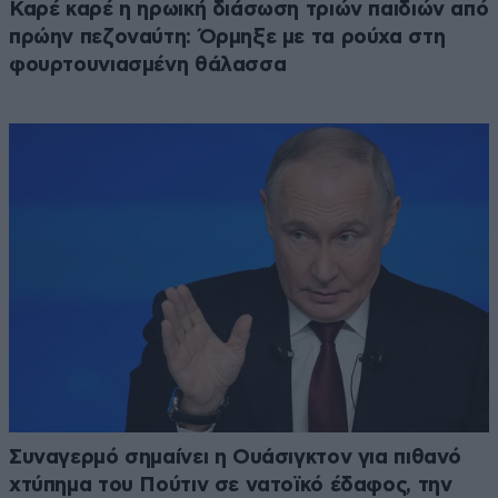
Καρέ καρέ η ηρωική διάσωση τριών παιδιών από
πρώην πεζοναύτη: Όρμηξε με τα ρούχα στη
φουρτουνιασμένη θάλασσα
Συναγερμό σημαίνει η Ουάσιγκτον για πιθανό
χτύπημα του Πούτιν σε νατοϊκό έδαφος, την