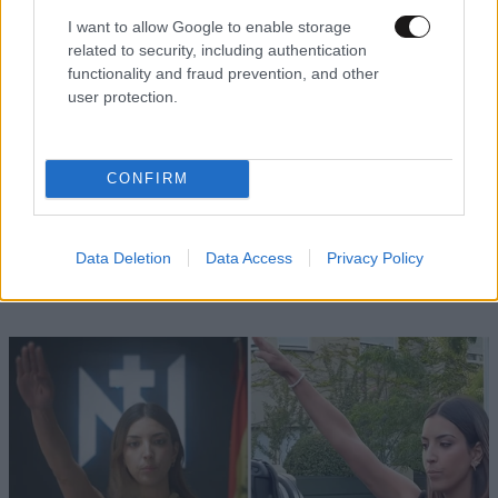
I want to allow Google to enable storage
Β) Ἡ πιστὴ καὶ ἄμεσος ἐφαρμογὴ τῶν
related to security, including authentication
προβλεπομένων, παρὰ τῶν Θείων καὶ Ἱερῶν Κανόνων
functionality and fraud prevention, and other
Ἐκκλησιαστικῶν ποινῶν, πρός τούς παραβάτας».
user protection.
CONFIRM
Data Deletion
Data Access
Privacy Policy
ΠΕΡΙΣΣΟΤΕΡΑ ΑΠΟ ΤΟΝ ΚΟΣΜΟ