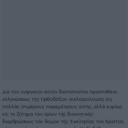
Διὰ τῶν ἐνεργειῶν αὐτῶν διαπιστοῦται προσπάθεια
ἀλλοιώσεως τῆς Ὀρθοδόξου ἐκκλησιολογίας εἰς
πολλάς ἐπιμέρους παραμέτρους αὐτῆς, ἀλλά κυρίως
εἰς τὸ ζήτημα τῶν ὁρίων τῆς διοικητικῆς
διαρθρώσεως τῶν δομῶν τῆς Ἐκκλησίας τοῦ Χριστοῦ,