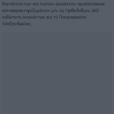
διατελούντων καὶ λοιπῶν ἀγνώστου προελεύσεως
αὐτοχαρακτηριζομένων μὲν ὡς Ὀρθοδόξων, ἀλλ’
οὐδέποτε ἀνηκόντων εἰς τὸ Πατριαρχεῖον
Ἀλεξανδρείας.