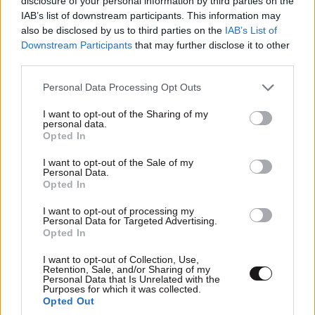
disclosure of your personal information by third parties on the
Ἐκπλήξεως μὲν διότι δι’ ἡμᾶς «ἑπομένους τοῖς Ἁγίοις
IAB’s list of downstream participants. This information may
Πατράσιν ἡμῶν», τά ὅρια τῆς κάθε ἀδελφῆς τοπικῆς
also be disclosed by us to third parties on the
IAB’s List of
Ἐκκλησίας εἶναι σαφῆ, γεωγραφικὰ καὶ
Downstream Participants
that may further disclose it to other
third parties.
χαρτογραφημένα ὑπὸ Οἰκουμενικῶν Συνόδων καὶ
ἀξιοσέβαστα. Διαδηλοῦμεν δὲ ὅτι ἐν τῇ πράξει
Please note that this website/app uses one or more Google
Personal Data Processing Opt Outs
services and may gather and store information including but
οὐδέποτε ἐνεπλάκημεν εἰς τὰ ὅρια οἰασδήποτε
not limited to your visit or usage behaviour. You may click to
I want to opt-out of the Sharing of my
τοπικῆς ἀδελφῆς Ἐκκλησίας, πολλῷ δὲ μάλλον εἰς τὰ
personal data.
grant or deny consent to Google and its third-party tags to
Opted In
τῆς Ρωσσικῆς Ἐκκλησίας. Τοῦτο δὲ, ὄχι μόνον διότι
use your data for below specified purposes in below Google
ἀλλοιώνεται τοιουτοτρόπως τὸ μήνυμα τῆς
consent section.
I want to opt-out of the Sale of my
Personal Data.
εὐαγγελικῆς ἀγάπης, ἀλλὰ καὶ διότι ἀγωνιζόμενοι ἐπὶ
Opted In
αἰῶνας καὶ συμβιοῦντες μετὰ διαφόρων ὁμολογιῶν
καὶ Θρησκειῶν ἐν πνεύματι ἀλληλοσεβασμοῦ καὶ
I want to opt-out of processing my
Personal Data for Targeted Advertising.
κατανοήσεως, δεχόμεθα ἀνάδελφον κτύπημα ὑπὸ
Opted In
τῶν ὁμοδόξων Ρώσσων.
I want to opt-out of Collection, Use,
Retention, Sale, and/or Sharing of my
Θεωροῦμεν ὅτι δι’ αὐτῶν τῶν μεθόδων παραβιάζεται
Personal Data that Is Unrelated with the
Purposes for which it was collected.
βαναύσως ἔτι ἅπαξ ἡ οὐσία τῆς Ὀρθοδόξου ἡμῶν
Opted Out
πίστεως καί δὴ εἰς τὸ εὐαίσθητον πεδίον τῆς ἐν