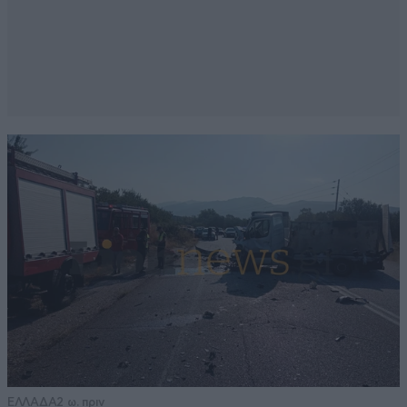
ΕΛΛΑΔΑ
2 ω. πριν