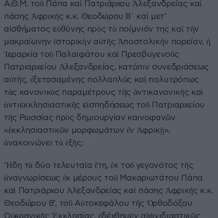
Α.Θ.Μ. τοῦ Πάπα καὶ Πατριάρχου Ἀλεξανδρείας καὶ
πάσης Ἀφρικῆς κ.κ. Θεοδώρου Β΄ καὶ μετ’
αἰσθήματος εὐθύνης πρὸς τὸ ποίμνιόν της καὶ τὴν
μακραίωνην ἱστορικὴν αὐτῆς Ἀποστολικὴν πορείαν, ἡ
Ἱεραρχία τοῦ Παλαιφάτου καὶ Πρεσβυγενοῦς
Πατριαρχείου Ἀλεξανδρείας, κατόπιν συνεδριάσεως
αὐτῆς, ἐξετασαμένης πολλαπλῶς καὶ πολυτρόπως
τὰς κανονικὰς παραμέτρους τῆς ἀντικανονικῆς καὶ
ἀντιεκκλησιαστικῆς εἰσπηδήσεως τοῦ Πατριαρχείου
τῆς Ρωσσίας πρὸς δημιουργίαν καινοφανῶν
«ἐκκλησιαστικῶν μορφωμάτων ἐν Ἀφρικῇ»,
ἀνακοινώνει τὰ ἑξῆς:
Ἤδη τὰ δύο τελευταῖα ἔτη, ἐκ τοῦ γεγονότος τῆς
ἀναγνωρίσεως ἐκ μέρους τοῦ Μακαριωτάτου Πάπα
καὶ Πατριάρχου Ἀλεξανδρείας καὶ πάσης Ἀφρικῆς κ.κ.
Θεοδώρου Β’, τοῦ Αὐτοκεφάλου τῆς Ὀρθοδόξου
Οὐκρανικῆς Ἐκκλησίας, ἐδέχθημεν αἰφνιδιαστικῶς