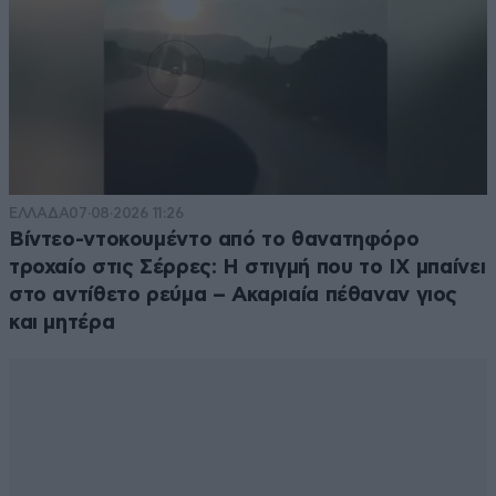
Αυστριακός
13·01·2022 10:04
Το αφρικανικό ιερατείο ποιος το συντηρεί?
Απαντήστε
0
0
ΕΛΛΑΔΑ
07·08·2026 11:26
Εμεις
13·01·2022 11:27
Βίντεο-ντοκουμέντο από το θανατηφόρο
τροχαίο στις Σέρρες: Η στιγμή που το ΙΧ μπαίνει
έχεις κανένα πρόβλημα?
στο αντίθετο ρεύμα – Ακαριαία πέθαναν γιος
και μητέρα
Απαντήστε
0
0
Κελυ
13·01·2022 04:48
Ντροπη στους Ρωσους, λυκοσχημοι αμνοι..