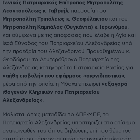
Γενικός Πατριαρχικός Επίτροπος Μητροπολίτης
Λεοντοπόλεως κ. Γαβριήλ
, παρουσία του
Μητροπολίτη Τριπόλεως κ. Θεοφύλακτου
και του
Μητροπολίτη Καμπάλας (Ουγκάντα) κ. Ιερωνύμου
,
και σύμφωνα με τις αποφάσεις που έλαβε η Αγία και
Ιερά Σύνοδος του Πατριαρχείου Αλεξανδρείας υπό
την προεδρία του Αλεξανδρινού Προκαθημένου κ.
Θεοδώρου, το Δευτερόθρονο Πατριαρχείο της
Αλεξάνδρειας κατηγορεί το Πατριαρχείο Ρωσίας για
«αήθη εισβολή» που εφάρμοσε «αιφνιδιαστικά»
,
μέσα από την οποία, η Μόσχα επιχειρεί
«εξαγορά
ιθαγενών Κληρικών του Πατριαρχείου
Αλεξανδρείας»
.
Μάλιστα, όπως μεταδίδει το ΑΠΕ-ΜΠΕ, το
Πατριαρχείο Αλεξανδρείας υποστηρίζει στο επίσημο
ανακοινωθέν του ότι σε δηλώσεις επί του θέματος
αυτού όπου τάσσονται υπέρ της ρωσικής πλευράς