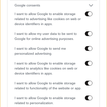
Google consents
Ἀφρικῇ Ἱεραποστολῆς, τὸ ὁποῖον «τρέφεται» ὑφ’ ἡμῶν
«ὡς νήπιον διὰ γάλακτος καὶ οὐχὶ διὰ στερεᾶς
I want to allow Google to enable storage
θεολογικῆς τροφῆς», κατὰ τὴν Παύλειον ἔκφρασιν,
related to advertising like cookies on web or
device identifiers in apps.
ἥτις ἀποτελεῖ δι’ ἡμᾶς γνώμονα καὶ μέτρον, διέπον τὸ
Ἀποστολικὸν ἡμῶν ἔργον.
I want to allow my user data to be sent to
Google for online advertising purposes.
Πρὸς τοῦτο ἀπεφασίσθη ὅπως:
I want to allow Google to send me
Α) Ἐνημερωθῶσιν τὸ Σεπτὸν Οἰκουμενικὸν
personalized advertising.
Πατριαρχεῖον καὶ αἱ κατὰ τόπους Ἐκκλησίαι διὰ τῶν
I want to allow Google to enable storage
Προκαθημένων αὐτῶν, διὰ παραδοθησομένων
related to analytics like cookies on web or
Πατριαρχικῶν Γραμμάτων, ἅτινα θά περιγράφουν τὴν
device identifiers in apps.
ἐπιπεσοῦσαν «λοιμικὴν» σύγχυσιν εἰς «τὰ ἐξ ἡμῶν ἐν
I want to allow Google to enable storage
Χριστῷ γεννηθέντα τέκνα», τούς πιστοὺς
related to functionality of the website or app.
Ἀφρικανούς, συνεπείᾳ τῶν ἐμφανῶν καὶ ἀφανῶν
δράσεων ἐντεταλμένων προσώπων τῆς Ρωσσικῆς
I want to allow Google to enable storage
Ἐκκλησίας, καὶ
related to personalization.