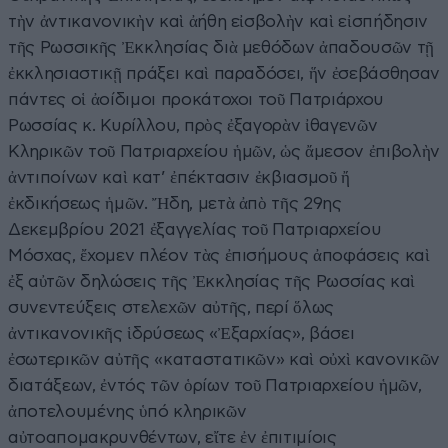
τὴν ἀντικανονικὴν καὶ ἀήθη εἰσβολὴν καὶ εἰσπήδησιν
τῆς Ρωσσικῆς Ἐκκλησίας διὰ μεθόδων ἀπαδουσῶν τῇ
ἐκκλησιαστικῇ πράξει καὶ παραδόσει, ἥν ἐσεβάσθησαν
πάντες οἱ ἀοίδιμοι προκάτοχοι τοῦ Πατριάρχου
Ρωσσίας κ. Κυρίλλου, πρὸς ἐξαγορὰν ἰθαγενῶν
Κληρικῶν τοῦ Πατριαρχείου ἡμῶν, ὡς ἄμεσον ἐπιβολὴν
ἀντιποίνων καὶ κατ’ ἐπέκτασιν ἐκβιασμοῦ ἤ
ἐκδικήσεως ἡμῶν. Ἤδη, μετὰ ἀπὸ τῆς 29ης
Δεκεμβρίου 2021 ἐξαγγελίας τοῦ Πατριαρχείου
Μόσχας, ἔχομεν πλέον τὰς ἐπισήμους ἀποφάσεις καὶ
ἐξ αὐτῶν δηλώσεις τῆς Ἐκκλησίας τῆς Ρωσσίας καὶ
συνεντεύξεις στελεχῶν αὐτῆς, περί ὅλως
ἀντικανονικῆς ἱδρύσεως «Ἐξαρχίας», βάσει
ἐσωτερικῶν αὐτῆς «καταστατικῶν» καὶ οὐχὶ κανονικῶν
διατάξεων, ἐντός τῶν ὁρίων τοῦ Πατριαρχείου ἡμῶν,
ἀποτελουμένης ὑπό κληρικῶν
αὐτοαπομακρυνθέντων, εἴτε ἐν ἐπιτιμίοις