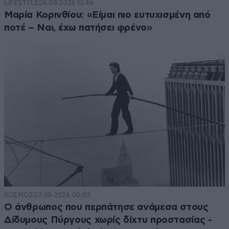
LIFESTYLE
06·08·2026 12:46
Μαρία Κορινθίου: «Είμαι πιο ευτυχισμένη από
ποτέ – Ναι, έχω πατήσει φρένο»
ΚΟΣΜΟΣ
07·08·2026 00:03
Ο άνθρωπος που περπάτησε ανάμεσα στους
Δίδυμους Πύργους χωρίς δίχτυ προστασίας -