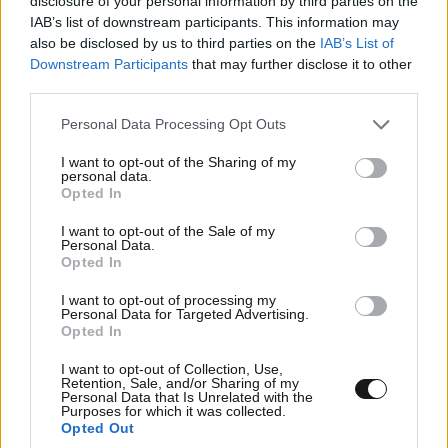
disclosure of your personal information by third parties on the
IAB’s list of downstream participants. This information may
also be disclosed by us to third parties on the
IAB’s List of
Downstream Participants
that may further disclose it to other
third parties.
Please note that this website/app uses one or more Google
Personal Data Processing Opt Outs
services and may gather and store information including but
not limited to your visit or usage behaviour. You may click to
I want to opt-out of the Sharing of my
personal data.
grant or deny consent to Google and its third-party tags to
Opted In
use your data for below specified purposes in below Google
consent section.
I want to opt-out of the Sale of my
Personal Data.
Opted In
I want to opt-out of processing my
Personal Data for Targeted Advertising.
ΚΟΣΜΟΣ
06·08·2026 22:16
Opted In
Σύγκρουση στον ΟΗΕ: Εννέα κράτη λένε «όχι»
I want to opt-out of Collection, Use,
στη Ρωσία για τα Ποινικά Δικαστήρια –
Retention, Sale, and/or Sharing of my
Personal Data that Is Unrelated with the
Ανάμεσά τους και η Ελλάδα
Purposes for which it was collected.
Opted Out