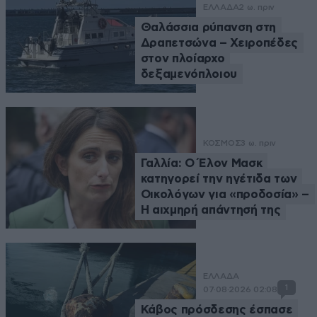
ΕΛΛΑΔΑ
2 ω. πριν
Θαλάσσια ρύπανση στη
Δραπετσώνα – Χειροπέδες
στον πλοίαρχο
δεξαμενόπλοιου
ΚΟΣΜΟΣ
3 ω. πριν
Γαλλία: Ο Έλον Μασκ
κατηγορεί την ηγέτιδα των
Οικολόγων για «προδοσία» –
Η αιχμηρή απάντησή της
ΕΛΛΑΔΑ
1
07·08·2026 02:08
Κάβος πρόσδεσης έσπασε