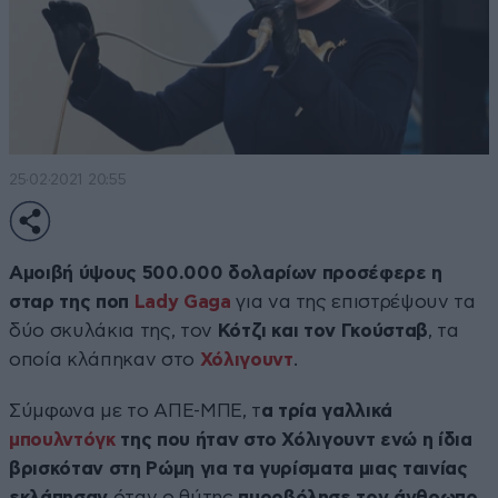
25·02·2021 20:55
Αμοιβή ύψους 500.000 δολαρίων προσέφερε η
σταρ της ποπ
Lady Gaga
για να της επιστρέψουν τα
δύο σκυλάκια της, τον
Κότζι και τον Γκούσταβ
, τα
οποία κλάπηκαν στο
Χόλιγουντ
.
Σύμφωνα με το ΑΠΕ-ΜΠΕ, τ
α τρία γαλλικά
μπουλντόγκ
της που ήταν στο Χόλιγουντ ενώ η ίδια
βρισκόταν στη Ρώμη για τα γυρίσματα μιας ταινίας
εκλάπησαν
όταν ο θύτης
πυροβόλησε τον άνθρωπο