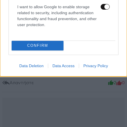
Xαρακτήρες: 0/1000
I want to allow Google to enable storage
related to security, including authentication
Διαβάστε και ακολουθήστε τους κανόνες σχολιασμού
functionality and fraud prevention, and other
user protection.
ΠΡΟΣΘΗΚΗ
CONFIRM
kathie
22·07·2014 02:42
Data Deletion
Data Access
Privacy Policy
Πολύ όμορφα...ωραία ιδέα.
Απαντήστε
2
0