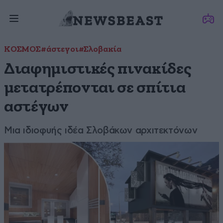
ΚΟΣΜΟΣ
#άστεγοι
#Σλοβακία
Διαφημιστικές πινακίδες
μετατρέπονται σε σπίτια
αστέγων
Μια ιδιοφυής ιδέα Σλοβάκων αρχιτεκτόνων