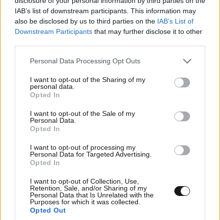
disclosure of your personal information by third parties on the
IAB’s list of downstream participants. This information may
also be disclosed by us to third parties on the
IAB’s List of
Downstream Participants
that may further disclose it to other
third parties.
Please note that this website/app uses one or more Google
Ακολουθήστε το
NEWSBEAST
στο
Google News
Personal Data Processing Opt Outs
services and may gather and store information including but
και μάθετε πρώτοι όλες τις ειδήσεις
not limited to your visit or usage behaviour. You may click to
I want to opt-out of the Sharing of my
personal data.
grant or deny consent to Google and its third-party tags to
Opted In
use your data for below specified purposes in below Google
consent section.
I want to opt-out of the Sale of my
Personal Data.
Opted In
I want to opt-out of processing my
Personal Data for Targeted Advertising.
Opted In
I want to opt-out of Collection, Use,
Retention, Sale, and/or Sharing of my
Personal Data that Is Unrelated with the
Purposes for which it was collected.
Opted Out