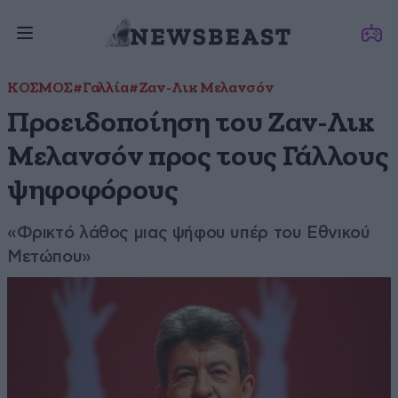
ΚΟΣΜΟΣ
#Γαλλία
#Ζαν-Λικ Μελανσόν
Προειδοποίηση του Ζαν-Λικ
Μελανσόν προς τους Γάλλους
ψηφοφόρους
«Φρικτό λάθος μιας ψήφου υπέρ του Εθνικού
Μετώπου»