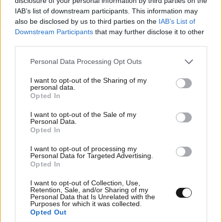
disclosure of your personal information by third parties on the
IAB’s list of downstream participants. This information may
also be disclosed by us to third parties on the
IAB’s List of
Downstream Participants
that may further disclose it to other
third parties.
Please note that this website/app uses one or more Google
Personal Data Processing Opt Outs
services and may gather and store information including but
ΑAΑ
01·05·2017 22:24
not limited to your visit or usage behaviour. You may click to
I want to opt-out of the Sharing of my
personal data.
grant or deny consent to Google and its third-party tags to
Opted In
H αποτυχία μίλησε επιτέλους , μετά την πρώτη
use your data for below specified purposes in below Google
αντίδραση πικραμένου και αδιάφορου για την
consent section.
I want to opt-out of the Sale of my
δημοκρατία ακροαριστερού. Ήττες της
Personal Data.
Opted In
ακροαριστεράς παντού ΝΙΚΕΣ για τους πολίτες και
την Δημοκρατία και βήματα προς την κοινωνική
I want to opt-out of processing my
ευημερία.
Personal Data for Targeted Advertising.
Opted In
Απαντήστε
0
0
I want to opt-out of Collection, Use,
Retention, Sale, and/or Sharing of my
Personal Data that Is Unrelated with the
Τι λες ρεεεε
Purposes for which it was collected.
01·05·2017 23:11
Opted Out