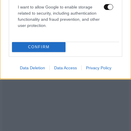
I want to allow Google to enable storage
related to security, including authentication
LIFESTYLE
08·08·2026 19:12
functionality and fraud prevention, and other
Εριέττα Κούρκουλου – Τα 33α γενέθλια και τα
user protection.
φιλιά με τον Βύρωνα Βασιλειάδη: «Καμία στιγμή
ευτυχίας δεδομένη»
CONFIRM
Data Deletion
Data Access
Privacy Policy