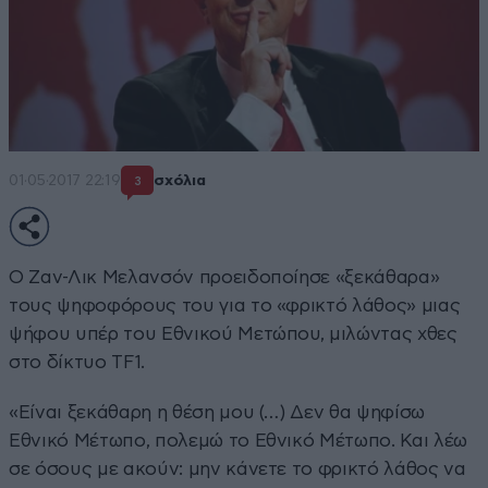
01·05·2017 22:19
σχόλια
3
Ο Ζαν-Λικ Μελανσόν προειδοποίησε «ξεκάθαρα»
τους ψηφοφόρους του για το «φρικτό λάθος» μιας
ψήφου υπέρ του Εθνικού Μετώπου, μιλώντας χθες
στο δίκτυο TF1.
«Eίναι ξεκάθαρη η θέση μου (…) Δεν θα ψηφίσω
Εθνικό Μέτωπο, πολεμώ το Εθνικό Μέτωπο. Και λέω
σε όσους με ακούν: μην κάνετε το φρικτό λάθος να