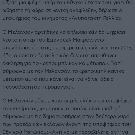
ρίξετε μια ψήφο υπέρ του Εθνικού Μετώπου, γιατί θα
ωθήσετε τη χώρα σε γενική ανάφλεξη», δήλωσε ο
υποψήφιος του κινήματος «Ανυπότακτη Γαλλία».
Ο Μελανσόν αρνήθηκε να δηλώσει εάν θα ψηφίσει
λευκό ή υπέρ του Εμανουέλ Μακρόν, ενώ
υπενθύμισε ότι στις περιφερειακές εκλογές του 2015,
ήδη, ο αριστερός πολιτικός δεν είχε απευθύνει
έκκληση για το «ρεπουμπλικανικό μέτωπο». Γιατί,
σύμφωνα με τον Μελανσόν, το «ρεπουμπλικανικό
μέτωπο» αυτό που κάνει είναι να «δίνει άδεια
πυροσβέστη σε πυρομανείς».
Ο Μελανσόν έδωσε «μια συμβουλή» στον υποψήφιο
του κινήματος «Εμπρός», ο οποίος είναι φαβορί
σύμφωνα με τις δημοσκοπήσεις στον δεύτερο γύρο
των προεδρικών εκλογών έναντι της υποψήφιας του
Εθνικού Μετώπου: «Αντί να με προσβάλετε, αντί να