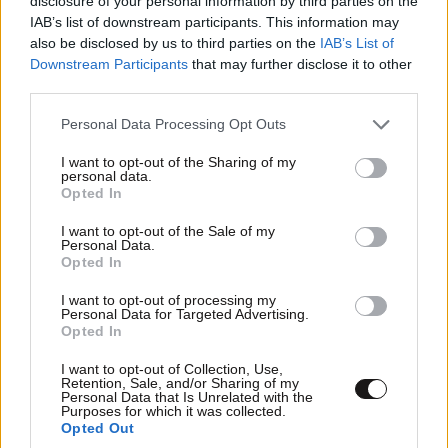
disclosure of your personal information by third parties on the
Ισπανία: Εξαρθρώθηκε μεγάλο κύκλωμα
IAB’s list of downstream participants. This information may
also be disclosed by us to third parties on the
IAB’s List of
διακίνησης μεταναστών, ναρκωτικών και όπλων
Downstream Participants
that may further disclose it to other
– Συνελήφθησαν 78 άτομα
third parties.
Please note that this website/app uses one or more Google
Personal Data Processing Opt Outs
services and may gather and store information including but
not limited to your visit or usage behaviour. You may click to
I want to opt-out of the Sharing of my
personal data.
grant or deny consent to Google and its third-party tags to
Opted In
use your data for below specified purposes in below Google
consent section.
I want to opt-out of the Sale of my
Personal Data.
Opted In
I want to opt-out of processing my
Personal Data for Targeted Advertising.
Opted In
I want to opt-out of Collection, Use,
Retention, Sale, and/or Sharing of my
Personal Data that Is Unrelated with the
Purposes for which it was collected.
Ενεργειακό deal στη Μέση Ανατολή: Ιράκ και
Opted Out