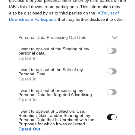
disclosure of your personal information by third parties on the
IAB’s list of downstream participants. This information may
also be disclosed by us to third parties on the
IAB’s List of
Downstream Participants
that may further disclose it to other
third parties.
Please note that this website/app uses one or more Google
Personal Data Processing Opt Outs
services and may gather and store information including but
not limited to your visit or usage behaviour. You may click to
I want to opt-out of the Sharing of my
personal data.
grant or deny consent to Google and its third-party tags to
Opted In
use your data for below specified purposes in below Google
consent section.
I want to opt-out of the Sale of my
Personal Data.
Opted In
I want to opt-out of processing my
Personal Data for Targeted Advertising.
Opted In
TRENDING
I want to opt-out of Collection, Use,
Retention, Sale, and/or Sharing of my
Personal Data that Is Unrelated with the
Purposes for which it was collected.
Opted Out