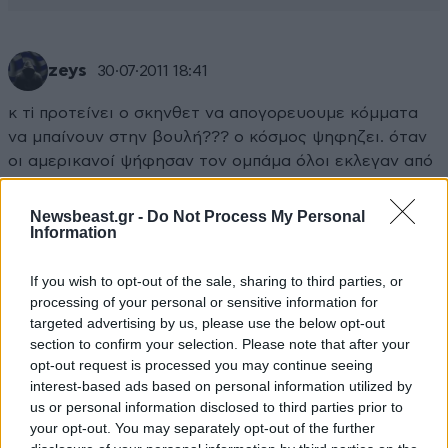
zeys
30·07·2011 18:41
κ τi πρoτείνει ο σκηνθετ να απογορευουμε κόμματα
να μπαίνουν στην βουλή??? ο κόσμος ψηφηζει. όταν
οι αμερικανοί ψήφησαν τον ομπάμα όλοι εκλεγαν από
χαρά κ ζητώ η δημοκρατία.το κοινοβουλευτικό
σύστημα είναι καλό ανάλογα ποιον θα βγάλει??? στη
Newsbeast.gr -
Do Not Process My Personal
Information
δανία κ στην σκανδιναβία ψήφησαν μαζικά οι νεολέα
ειδικά, ακροδεξιά κόμματα.οι νέοι αυτοί πήγαν σε
If you wish to opt-out of the sale, sharing to third parties, or
σχολεία με μετανάστες κ μεγάλωσαν με μαθήματα
processing of your personal or sensitive information for
ισότητας.μήπως κάτι δεν πάει καλά με την
targeted advertising by us, please use the below opt-out
πολυπολητισμικότητα????
section to confirm your selection. Please note that after your
opt-out request is processed you may continue seeing
Απαντήστε
5
2
interest-based ads based on personal information utilized by
us or personal information disclosed to third parties prior to
your opt-out. You may separately opt-out of the further