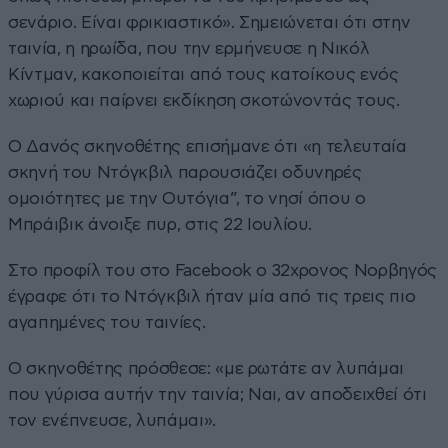
σενάριο. Είναι φρικιαστικό». Σημειώνεται ότι στην
ταινία, η ηρωίδα, που την ερμήνευσε η Νικόλ
Κίντμαν, κακοποιείται από τους κατοίκους ενός
χωριού και παίρνει εκδίκηση σκοτώνοντάς τους.
Ο Δανός σκηνοθέτης επισήμανε ότι «η τελευταία
σκηνή του Ντόγκβιλ παρουσιάζει οδυνηρές
ομοιότητες με την Ουτόγια”, το νησί όπου ο
Μπράιβικ άνοιξε πυρ, στις 22 Ιουλίου.
Στο προφίλ του στο Facebook ο 32χρονος Νορβηγός
έγραφε ότι το Ντόγκβιλ ήταν μία από τις τρεις πιο
αγαπημένες του ταινίες.
Ο σκηνοθέτης πρόσθεσε: «με ρωτάτε αν λυπάμαι
που γύρισα αυτήν την ταινία; Ναι, αν αποδειχθεί ότι
τον ενέπνευσε, λυπάμαι».