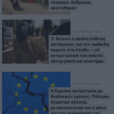
τέσσερις άνθρωποι
σκοτώθηκαν
ΠΟΛΙΤΙΚΗ
12 λ. πριν
Τι δείχνει η πρώτη έκθεση
επιτήρησης για τον αφθώδη
πυρετό στη Λέσβο – «Η
αντιμετώπισή του απαιτεί
συνεργασία και επιστήμη»
ΚΟΣΜΟΣ
13 λ. πριν
Η Ευρώπη αντιμέτωπη με
διαδοχικές κρίσεις: Πόλεμοι,
κλιματική αλλαγή,
μεταναστευτικό και η μάχη
για τον γεωπολιτικό της