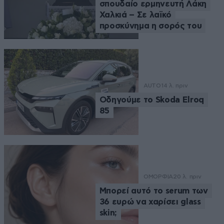
σπουδαίο ερμηνευτή Λάκη
Χαλκιά – Σε λαϊκό
προσκύνημα η σορός του
AUTO
14 λ. πριν
Οδηγούμε το Skoda Elroq
85
ΟΜΟΡΦΙΑ
20 λ. πριν
Μπορεί αυτό το serum των
36 ευρώ να χαρίσει glass
skin;