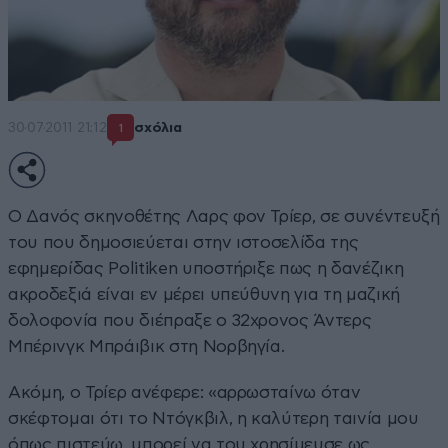
30·07·2011 21:12
σχόλια
1
Ο Δανός σκηνοθέτης Λαρς φον Τρίερ, σε συνέντευξή
του που δημοσιεύεται στην ιστοσελίδα της
εφημερίδας Politiken υποστήριξε πως η δανέζικη
ακροδεξιά είναι εν μέρει υπεύθυνη για τη μαζική
δολοφονία που διέπραξε ο 32χρονος Άντερς
Μπέρινγκ Μπράιβικ στη Νορβηγία.
Ακόμη, ο Τρίερ ανέφερε: «αρρωσταίνω όταν
σκέφτομαι ότι το Ντόγκβιλ, η καλύτερη ταινία μου
όπως πιστεύω, μπορεί να του χρησίμευσε ως