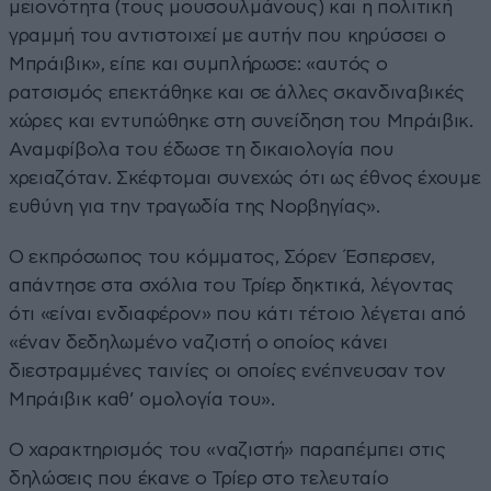
μειονότητα (τους μουσουλμάνους) και η πολιτική
γραμμή του αντιστοιχεί με αυτήν που κηρύσσει ο
Μπράιβικ», είπε και συμπλήρωσε: «αυτός ο
ρατσισμός επεκτάθηκε και σε άλλες σκανδιναβικές
χώρες και εντυπώθηκε στη συνείδηση του Μπράιβικ.
Αναμφίβολα του έδωσε τη δικαιολογία που
χρειαζόταν. Σκέφτομαι συνεχώς ότι ως έθνος έχουμε
ευθύνη για την τραγωδία της Νορβηγίας».
Ο εκπρόσωπος του κόμματος, Σόρεν Έσπερσεν,
απάντησε στα σχόλια του Τρίερ δηκτικά, λέγοντας
ότι «είναι ενδιαφέρον» που κάτι τέτοιο λέγεται από
«έναν δεδηλωμένο ναζιστή ο οποίος κάνει
διεστραμμένες ταινίες οι οποίες ενέπνευσαν τον
Μπράιβικ καθ’ ομολογία του».
Ο χαρακτηρισμός του «ναζιστή» παραπέμπει στις
δηλώσεις που έκανε ο Τρίερ στο τελευταίο