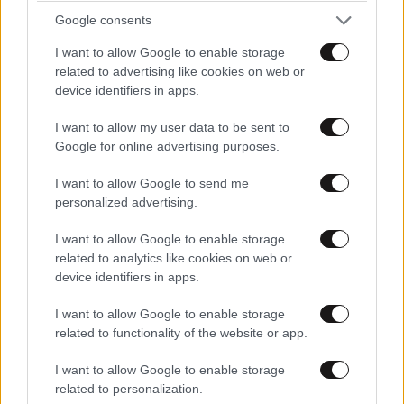
Google consents
I want to allow Google to enable storage
related to advertising like cookies on web or
device identifiers in apps.
I want to allow my user data to be sent to
Google for online advertising purposes.
I want to allow Google to send me
personalized advertising.
ΕΛΛΑΔΑ
05·08·2026 21:24
«Κάηκε το σπίτι μας στην Ελλάδα λίγο πριν
I want to allow Google to enable storage
μετακομίσουμε»: Απαρηγόρητη η οικογένεια
related to analytics like cookies on web or
από τη Βρετανία που είδε το όνειρο ζωής να
device identifiers in apps.
γίνεται στάχτη
I want to allow Google to enable storage
related to functionality of the website or app.
I want to allow Google to enable storage
related to personalization.