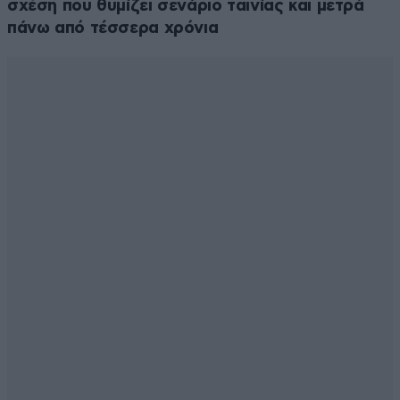
σχέση που θυμίζει σενάριο ταινίας και μετρά
πάνω από τέσσερα χρόνια
Απαντήστε
0
0
@ハラキリやります
09·06·2026 07:29
Οι Ευρωπαίες πίνουν καφέ κάνουν γιόγκα και βγάζουν
selfie. Δεν έχουν χρόνο. Ενώ οι άντρες τους τρέμουν
να μην χάσουν το καινούριο i phone , σκέφτονται τις
διακοπές και αν θα αλλάξουν αυτοκίνητο. Χάσαμε την
ουσία και θα κατακτηθουμε χωρίς να πέσει μια
τουφεκιά. Τις πταίει.... Εμείς.
Απαντήστε
2
0
ανασα να ναι
09·06·2026 06:53