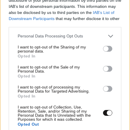
disclosure of your personal information by third parties on the
IAB’s list of downstream participants. This information may
also be disclosed by us to third parties on the
IAB’s List of
Downstream Participants
that may further disclose it to other
third parties.
Please note that this website/app uses one or more Google
Personal Data Processing Opt Outs
services and may gather and store information including but
not limited to your visit or usage behaviour. You may click to
I want to opt-out of the Sharing of my
personal data.
grant or deny consent to Google and its third-party tags to
Xαρακτήρες: 0/1000
Opted In
use your data for below specified purposes in below Google
Διαβάστε και ακολουθήστε τους κανόνες σχολιασμού
consent section.
I want to opt-out of the Sale of my
Personal Data.
Opted In
ΠΡΟΣΘΗΚΗ
I want to opt-out of processing my
Personal Data for Targeted Advertising.
Opted In
I want to opt-out of Collection, Use,
ναι, μια χαρα
09·06·2026 12:16
Retention, Sale, and/or Sharing of my
Personal Data that Is Unrelated with the
Purposes for which it was collected.
θα παει αυτο!! οι μεταναστριες γεννοβολανε {...} για
Opted Out
να αντικατασταθει πιο γρηγορα ο πληθυσμος!!! ειστε