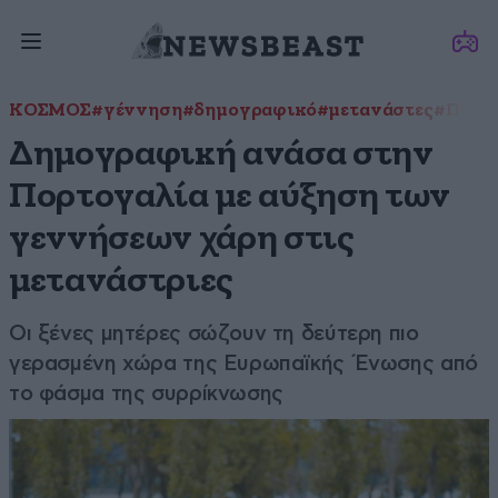
ΚΟΣΜΟΣ
#γέννηση
#δημογραφικό
#μετανάστες
#Πορτ
Δημογραφική ανάσα στην
Πορτογαλία με αύξηση των
γεννήσεων χάρη στις
μετανάστριες
Οι ξένες μητέρες σώζουν τη δεύτερη πιο
γερασμένη χώρα της Ευρωπαϊκής Ένωσης από
το φάσμα της συρρίκνωσης