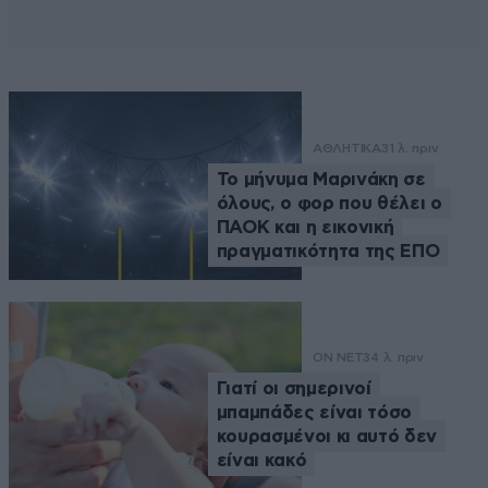
ΑΘΛΗΤΙΚΑ
31 λ. πριν
Το μήνυμα Μαρινάκη σε
όλους, ο φορ που θέλει ο
ΠΑΟΚ και η εικονική
πραγματικότητα της ΕΠΟ
ON NET
34 λ. πριν
Γιατί οι σημερινοί
μπαμπάδες είναι τόσο
κουρασμένοι κι αυτό δεν
είναι κακό