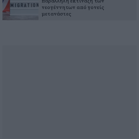
παράλληλη εκτίναξη των
νεογέννητων από γονείς
μετανάστες