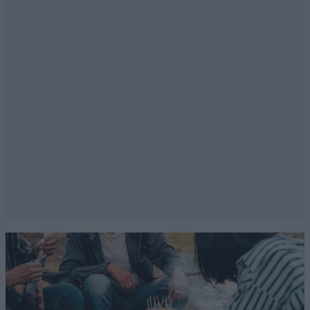
κ οτι να ναι.
Απαντήστε
1
0