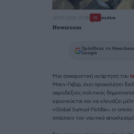
20·05·2026 15:58
σχόλια
112
Newsroom
Πρόσθεσε το Newsbeast
Google
Μια σοκαριστική ανάρτηση του
Ι
Μπεν-Γκβιρ, έχει προκαλέσει διε
ακροδεξιός πολιτικός δημοσιοποί
ειρωνεύεται και να χλευάζει μέ
«Global Sumud Flotilla», οι οπο
σπάσουν τον ναυτικό αποκλεισμ