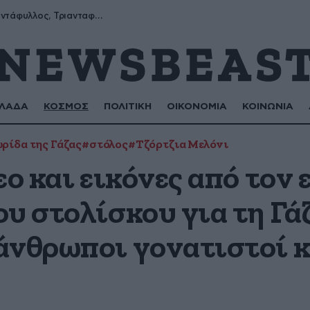
χέρια
Μύρων, Τριαντάφυλλος, Τριανταφυλλιά, Φυλλιώ, Ρόζα
ΛΑΔΑ
ΚΟΣΜΟΣ
ΠΟΛΙΤΙΚΗ
ΟΙΚΟΝΟΜΙΑ
ΚΟΙΝΩΝΙΑ
ρίδα της Γάζας
#στόλος
#Τζόρτζια Μελόνι
εο και εικόνες από τον
υ στολίσκου για τη Γά
άνθρωποι γονατιστοί κ