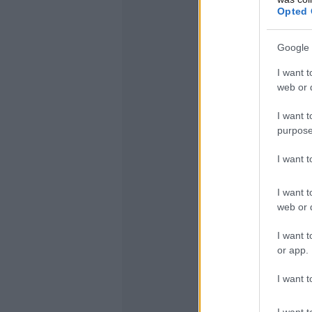
Opted 
Google 
I want t
web or d
I want t
purpose
I want 
I want t
web or d
I want t
or app.
I want t
I want t