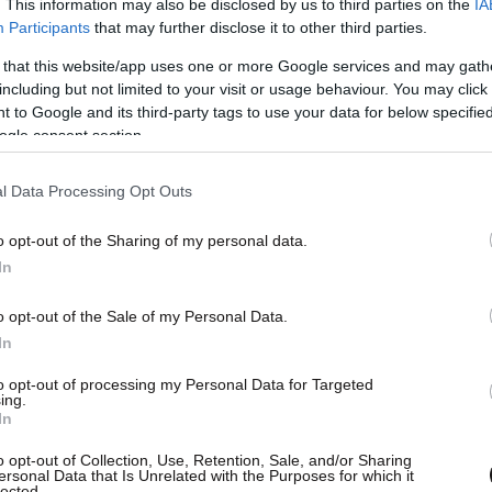
. This information may also be disclosed by us to third parties on the
IA
Welcome to Israel 🇮🇱
Participants
that may further disclose it to other third parties.
pic.twitter.com/7Hf8cAg7fC
 that this website/app uses one or more Google services and may gath
including but not limited to your visit or usage behaviour. You may click 
 to Google and its third-party tags to use your data for below specifi
ogle consent section.
איתמר ב (@itamarbengvir)
May 20, 2026
l Data Processing Opt Outs
υτών πυροδότησε την άμεση και σφοδρή
o opt-out of the Sharing of my personal data.
υπουργός Εξωτερικών, Αντόνιο Ταγιάνι,
In
ληρή δήλωση, χαρακτηρίζοντας τις πράξεις του
o opt-out of the Sale of my Personal Data.
ες και αντίθετες προς κάθε στοιχειώδη
In
ρέπειας».
to opt-out of processing my Personal Data for Targeted
ing.
τηκε στα λόγια, αλλά κάλεσε εσπευσμένα στο
In
ν πρέσβη του Ισραήλ για να ζητήσει εξηγήσεις.
o opt-out of Collection, Use, Retention, Sale, and/or Sharing
ersonal Data that Is Unrelated with the Purposes for which it
lected.