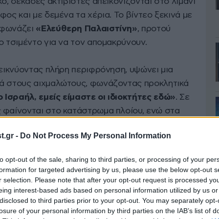
ό, δεκάδες ακτιβιστές απεικονίζονται στο λιμάνι
φος και με δεμένα τα χέρια. Το βίντεο ξεκινά με
 φωνάζει
«Ελεύθερη Παλαιστίνη»
, προτού
ο τσιμέντο για να τον απομακρύνουν.
δεικνύοντας πλήρη περιφρόνηση, υψώνει μια
τά στους αιχμαλώτους, φωνάζοντας προκλητικά
Ισραήλ, εμείς είμαστε οι ιδιοκτήτες εδώ»
. Σε
 φαίνονται στο κατάστρωμα πλοίου, ενώ στα
μνος της χώρας.
.gr -
Do Not Process My Personal Information
to opt-out of the sale, sharing to third parties, or processing of your per
formation for targeted advertising by us, please use the below opt-out s
r selection. Please note that after your opt-out request is processed y
ככה אנחנו מקבלים את תומכי הטרו
eing interest-based ads based on personal information utilized by us or
disclosed to third parties prior to your opt-out. You may separately opt-
losure of your personal information by third parties on the IAB’s list of