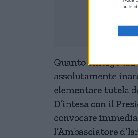
authenti
Quanto emerge dal v
assolutamente inacc
elementare tutela d
D’intesa con il Pres
convocare immediat
l’Ambasciatore d’Isra