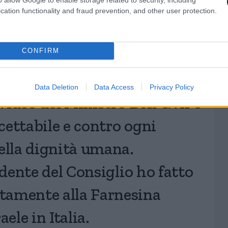
cation functionality and fraud prevention, and other user protection.
CONFIRM
Data Deletion
Data Access
Privacy Policy
ideo del Ministro Ben Gvir è
ettabile e contro ogni
ella dignità umana.
idente del Consiglio ho fatto
amente alla Farnesina
ele in Italia.