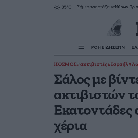
Σήμερα
γιορτάζουν:
ΡΟΗ ΕΙΔΗΣΕΩΝ
ΕΛ
ΚΟΣΜΟΣ
#ακτιβιστές
#Ισραήλ
#Λω
Σάλος με βίντ
ακτιβιστών το
Εκατοντάδες 
χέρια