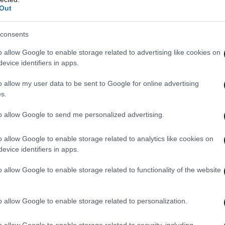
Out
ομερώς την άμυνα νησιών κοντά στα τουρκικά
εις για ελληνική «προκεχωρημένη γραμμή»
consents
πλαίσιο, η Άγκυρα επιχειρεί να συνδέσει την
o allow Google to enable storage related to advertising like cookies on
με την παράλληλη παρουσία ελληνικών
evice identifiers in apps.
παρουσιάζοντάς τα ως ενιαίο πακέτο
ά την τουρκική πλευρά, στοχεύει στην
o allow my user data to be sent to Google for online advertising
s.
 των Τουρκοκυπρίων.
to allow Google to send me personalized advertising.
η υπογραμμίζει ότι η μεταφορά Patriot στην
o allow Google to enable storage related to analytics like cookies on
αι προληπτικό μέτρο εν μέσω της κρίσης στη
evice identifiers in apps.
 να αγνοήσει το επιχείρημα περί θωράκισης του
μεταφέρει τη συζήτηση στο πεδίο των
o allow Google to enable storage related to functionality of the website
 τις συνθήκες, επαναλαμβάνοντας την πάγια
τικοποίησης των Δωδεκανήσων. Τούρκοι
o allow Google to enable storage related to personalization.
χμές για «κύκλους» στην Ελλάδα που
σεις», επιχειρώντας να εμφανίσουν την κίνηση
o allow Google to enable storage related to security, including