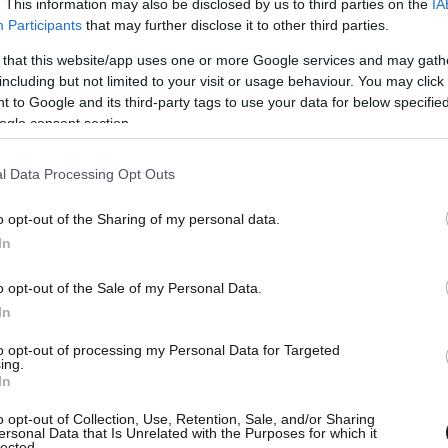
. This information may also be disclosed by us to third parties on the
IA
Participants
that may further disclose it to other third parties.
 that this website/app uses one or more Google services and may gath
including but not limited to your visit or usage behaviour. You may click 
 to Google and its third-party tags to use your data for below specifi
ogle consent section.
l Data Processing Opt Outs
o opt-out of the Sharing of my personal data.
In
o opt-out of the Sale of my Personal Data.
In
to opt-out of processing my Personal Data for Targeted
ing.
In
λειοποιεί την κλιμάκωση στη Μέση Ανατολή,
o opt-out of Collection, Use, Retention, Sale, and/or Sharing
ersonal Data that Is Unrelated with the Purposes for which it
κύκλοι» στην Αθήνα αξιοποιούν την περιφερειακή
lected.