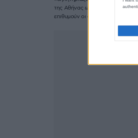
authenti
της Αθήνας ως αντίθετη στο κλί
επιθυμούν οι δύο πλευρές.