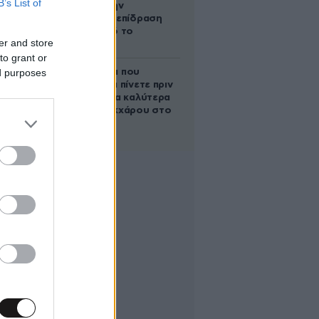
B’s List of
δέχονται την
ευεργετική επίδραση
του Δία από το
er and store
απόγευμα;
to grant or
ed purposes
5 ροφήματα που
μπορείτε να πίνετε πριν
τον ύπνο για καλύτερα
επίπεδα σακχάρου στο
αίμα