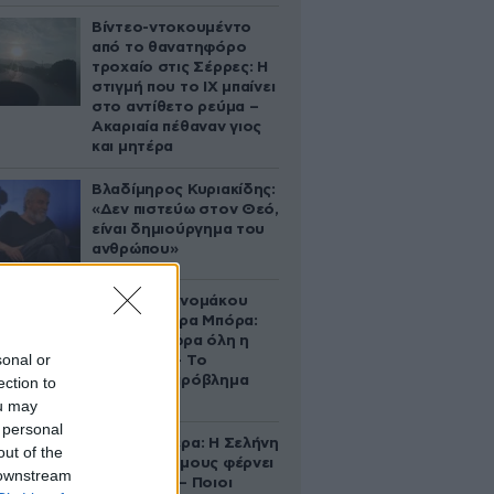
Βίντεο-ντοκουμέντο
από το θανατηφόρο
τροχαίο στις Σέρρες: Η
στιγμή που το ΙΧ μπαίνει
στο αντίθετο ρεύμα –
Ακαριαία πέθαναν γιος
και μητέρα
Βλαδίμηρος Κυριακίδης:
«Δεν πιστεύω στον Θεό,
είναι δημιούργημα του
ανθρώπου»
Αθηνά Οικονομάκου
από τα Μπόρα Μπόρα:
«Έσκασε τώρα όλη η
sonal or
κούραση» – Το
απρόοπτο πρόβλημα
ection to
υγείας
ou may
 personal
Ζώδια σήμερα: Η Σελήνη
out of the
στους Διδύμους φέρνει
 downstream
ανατροπές – Ποιοι