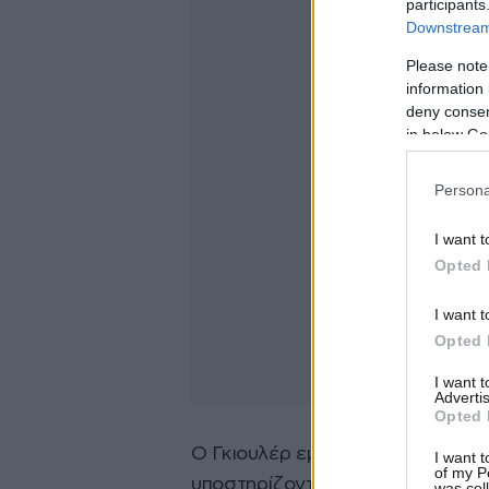
participants
Downstream 
Please note
information 
deny consent
in below Go
Persona
I want t
Opted 
I want t
Opted 
I want 
Advertis
Opted 
Ο Γκιουλέρ εμφανίζεται να εργα
I want t
of my P
υποστηρίζοντας ότι «ορισμένοι 
was col