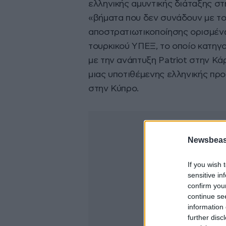
ελληνικής αμυντικής διάταξης στ
«βήματα που δεν συνάδουν με το 
αποστρατιωτικοποίησης ορισμένω
τουρκικού ΥΠΕΞ, το οποίο κατηγ
με την ανάπτυξη Patriot στην Κ
μιας υποτιθέμενης ελληνικής πρ
στην Κύπρο.
Newsbeast
If you wish 
sensitive in
confirm you
continue se
information 
further disc