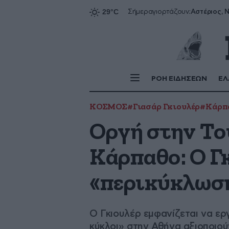
Αστέριος, Ν
Σήμερα
γιορτάζουν:
ΡΟΗ ΕΙΔΗΣΕΩΝ
ΕΛ
ΚΟΣΜΟΣ
#Γιασάρ Γκιουλέρ
#Κάρπ
Οργή στην Του
Κάρπαθο: Ο Γ
«περικύκλωση
Ο Γκιουλέρ εμφανίζεται να ερ
κύκλοι» στην Αθήνα αξιοποιού