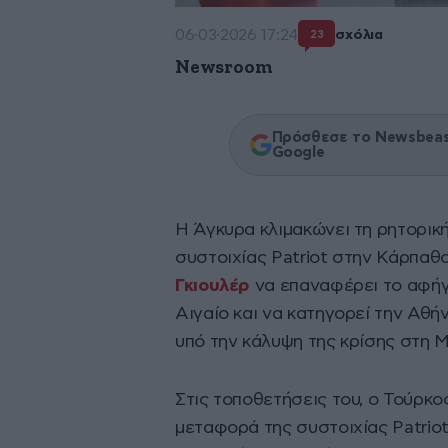
06·03·2026 17:24
σχόλια
23
Newsroom
Πρόσθεσε το Newsbeast
Google
Η Άγκυρα κλιμακώνει τη ρητορικ
συστοιχίας Patriot στην Κάρπαθο
Γκιουλέρ
να επαναφέρει το αφήγ
Αιγαίο και να κατηγορεί την Αθή
υπό την κάλυψη της κρίσης στη 
Στις τοποθετήσεις του, ο Τούρκ
μεταφορά της συστοιχίας Patrio