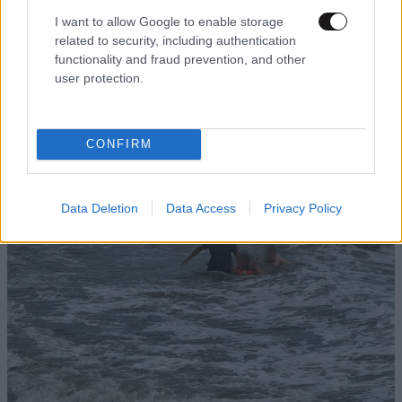
I want to allow Google to enable storage
related to security, including authentication
functionality and fraud prevention, and other
user protection.
ΗΠΑ: 15χρονος ντυμένος κλόουν φέρεται να
σκότωσε 78χρονο βετεράνο – Βίντεο από
κάμερα ασφαλείας: «Έχω ένα δώρο για σένα»
CONFIRM
Data Deletion
Data Access
Privacy Policy