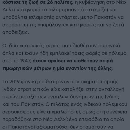
κόστισε τη ζωή σε 26 πολίτες,
η κυβέρνηση στο Νέο
Δελχί κατηγορεί το Ισλαμαμπάντ ότι στηρίζει και
υποθάλπει ισλαμιστές αντάρτες, με το Πακιστάν να
απορρίπτει τις «παράλογες» κατηγορίες και να ζητά
αποδείξεις.
Οι δύο γειτονικές χώρες, που διαθέτουν πυρηνικά
όπλα και έχουν ήδη εμπλακεί τρεις φορές σε πόλεμο
από το 1947,
έχουν αρχίσει να υιοθετούν σειρά
τιμωρητικών μέτρων η μία εναντίον της άλλης.
Το 2019 φονική επίθεση εναντίον οχηματοπομπής
Ινδών στρατιωτικών είχε καταλήξει στην ανταλλαγή
πυρών μεταξύ των ενόπλων δυνάμεων της Ινδίας
και του Πακιστάν. Ο πιλότος ενός ινδικού πολεμικού
αεροσκάφους είχε αιχμαλωτιστεί, όμως στη συνέχεια
παραδόθηκε στο Νέο Δελχί: ένα επεισόδιο το οποίο
οι Πακιστανοί αξιωματούχοι δεν σταματούν να