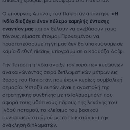
επίθεση) κρυφά», μια αναφορά στο Πακιστάν.
Ο υπουργός Άμυνας του Πακιστάν απάντησε:
«Η
Ινδία διεξάγει έναν πόλεμο χαμηλής έντασης
εναντίον μας
και αν θέλουν να ανεβάσουν τους
τόνους, είμαστε έτοιμοι. Προκειμένου να
προστατεύσουμε τη γη μας δεν θα υποκύψουμε σε
καμία διεθνή πίεση», υπογράμμισε ο Καουάζα Ασίφ.
Την Τετάρτη η Ινδία άνοιξε τον χορό των κυρώσεων
ανακοινώνοντας σειρά διπλωματικών μέτρων εις
βάρος του Πακιστάν, που έχουν κυρίως συμβολική
σημασία. Μεταξύ αυτών είναι η αναστολή της
στρατηγικής συνθήκης με το Ισλαμαμπάντ που
αφορά τους υδάτινους πόρους της λεκάνης του
Ινδού ποταμού, το κλείσιμο του βασικού
συνοριακού σταθμού με το Πακιστάν και την
ανάκληση διπλωματών.