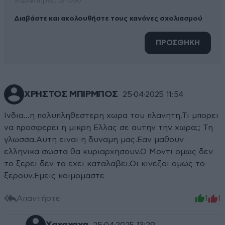
Xαρακτήρες: 0/1000
Διαβάστε και ακολουθήστε τους κανόνες σχολιασμού
ΠΡΟΣΘΗΚΗ
ΧΡΗΣΤΟΣ ΜΠΙΡΜΠΟΣ
25·04·2025 11:54
Ινδια...η πολυπληθεστερη χωρα του πλανητη.Τι μπορει
να προσφερει η μικρη Ελλας σε αυτην την χωρα;;; Τη
γλωσσα.Αυτη ειναι η δυναμη μας.Εαν μαθουν
ελληνικα σωστα θα κυριαρχησουν.Ο Μοντι ομως δεν
το ξερει δεν το εχει καταλαβει.Οι κινεζοι ομως το
ξερουν.Εμεις κοιμομαστε
Απαντήστε
1
1
25·04·2025 13:29