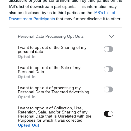
disclosure of your personal information by third parties on the
IAB’s list of downstream participants. This information may
also be disclosed by us to third parties on the
IAB’s List of
Downstream Participants
that may further disclose it to other
third parties.
Please note that this website/app uses one or more Google
Personal Data Processing Opt Outs
services and may gather and store information including but
not limited to your visit or usage behaviour. You may click to
I want to opt-out of the Sharing of my
personal data.
grant or deny consent to Google and its third-party tags to
Ο ναζιστικός χαιρετισμός της ακτιβίστριας
Opted In
use your data for below specified purposes in below Google
Ισαμπέλ Περάλτα έξω από την πρεσβεία του
consent section.
I want to opt-out of the Sale of my
Μαρόκου που ξεσήκωσε θύελλα
Personal Data.
Opted In
I want to opt-out of processing my
Personal Data for Targeted Advertising.
Opted In
I want to opt-out of Collection, Use,
Retention, Sale, and/or Sharing of my
Personal Data that Is Unrelated with the
Purposes for which it was collected.
Opted Out