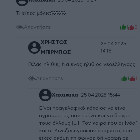
Χαχαχαχα
Τι είπες μόλις;🤣🤣🤣
Απαντήστε
1
0
ΧΡΗΣΤΟΣ
25·04·2025
14:15
ΜΠΙΡΜΠΟΣ
Γελας ηλιθιε;; Να ενας ηλιθιος νεοελληναςς
Απαντήστε
1
1
Χαχαχαχα
25·04·2025 15:44
Είναι τραγελαφικό κάποιος να είναι
αγράμματος σαν εσένα και να θεωρεί
τους άλλους [...]. Τον καιρό που οι Ινδοί
και οι Κινέζοι έγραφαν ποιήματα, εσύ
είχες ακόμη τη σφινοειδή γραφή ρε