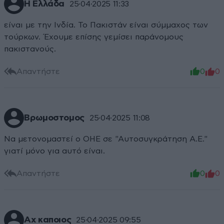
H Ελλάδα
25·04·2025 11:33
είναι με την Ινδία. Το Πακιστάν είναι σύμμαχος των
τούρκων. Έχουμε επίσης γεμίσει παράνομους
πακιστανούς.
Απαντήστε
0
0
Βρωμοστομος
25·04·2025 11:08
Να μετονομαστεί ο ΟΗΕ σε "Αυτοσυγκράτηση Α.Ε."
γιατί μόνο για αυτό είναι.
Απαντήστε
0
0
Αχ καποιος
25·04·2025 09:55