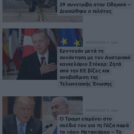
29 συνετρίβη στην Οδησσό –
Διασώθηκε ο πιλότος
ΚΟΣΜΟΣ
33 λ. πριν
Ερντογάν μετά τη
συνάντηση με τον Αυστριακό
καγκελάριο Στόκερ: Ζητά
από την ΕΕ βίζες και
αναβάθμιση της
Τελωνειακής Ένωσης
ΚΟΣΜΟΣ
37 λ. πριν
Ο Τραμπ επιμένει στο
σχέδιό του για τη Γάζα παρά
το «όχι» Νετανιάχου – Το