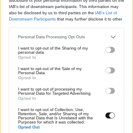
disclosure of your personal information by third parties on the
IAB’s list of downstream participants. This information may
also be disclosed by us to third parties on the
IAB’s List of
Downstream Participants
that may further disclose it to other
third parties.
Please note that this website/app uses one or more Google
Personal Data Processing Opt Outs
services and may gather and store information including but
not limited to your visit or usage behaviour. You may click to
I want to opt-out of the Sharing of my
personal data.
grant or deny consent to Google and its third-party tags to
Opted In
use your data for below specified purposes in below Google
consent section.
I want to opt-out of the Sale of my
Personal Data.
Opted In
I want to opt-out of processing my
Personal Data for Targeted Advertising.
Opted In
I want to opt-out of Collection, Use,
Retention, Sale, and/or Sharing of my
Personal Data that Is Unrelated with the
Purposes for which it was collected.
Opted Out