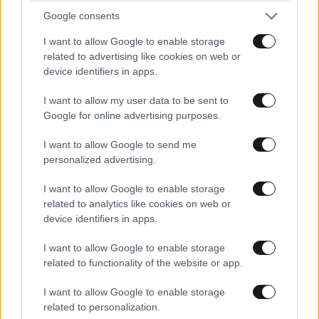
Google consents
I want to allow Google to enable storage
related to advertising like cookies on web or
device identifiers in apps.
I want to allow my user data to be sent to
Google for online advertising purposes.
I want to allow Google to send me
personalized advertising.
I want to allow Google to enable storage
LIFESTYLE
10·08·2026 20:15
related to analytics like cookies on web or
Τατιάνα Στεφανίδου: Η νέα εξόρμηση στους
device identifiers in apps.
Παξούς με τον Νίκο Ευαγγελάτο και το μήνυμα
I want to allow Google to enable storage
με νόημα
related to functionality of the website or app.
I want to allow Google to enable storage
related to personalization.