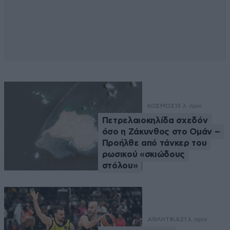
ΚΟΣΜΟΣ
13 λ. πριν
Πετρελαιοκηλίδα σχεδόν
όσο η Ζάκυνθος στο Ομάν –
Προήλθε από τάνκερ του
ρωσικού «σκιώδους
στόλου»
ΑΘΛΗΤΙΚΑ
21 λ. πριν