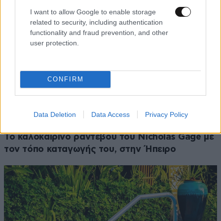
I want to allow Google to enable storage
related to security, including authentication
functionality and fraud prevention, and other
user protection.
CONFIRM
Data Deletion
Data Access
Privacy Policy
LIFESTYLE
10·08·2026 18:10
Το καλοκαιρινό ραντεβού του Nicholas Gage με
τον τόπο καταγωγής του, στην Ήπειρο