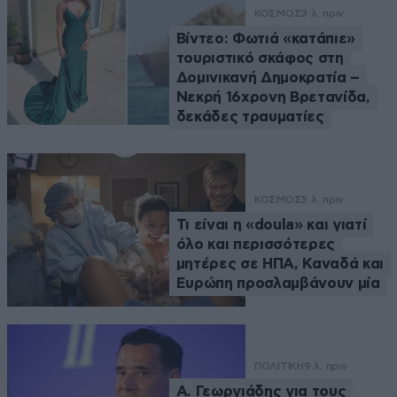
ΚΟΣΜΟΣ
3 λ. πριν
Βίντεο: Φωτιά «κατάπιε»
τουριστικό σκάφος στη
Δομινικανή Δημοκρατία –
Νεκρή 16χρονη Βρετανίδα,
δεκάδες τραυματίες
ΚΟΣΜΟΣ
5 λ. πριν
Τι είναι η «doula» και γιατί
όλο και περισσότερες
μητέρες σε ΗΠΑ, Καναδά και
Ευρώπη προσλαμβάνουν μία
ΠΟΛΙΤΙΚΗ
9 λ. πριν
Α. Γεωργιάδης για τους