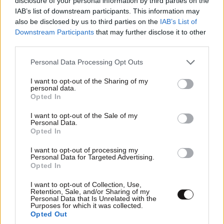
disclosure of your personal information by third parties on the
IAB’s list of downstream participants. This information may
ΤΟΜ ΤΟΜ
21·04·2024 07:26
also be disclosed by us to third parties on the
IAB’s List of
Downstream Participants
that may further disclose it to other
αν ένα αεροπλάνο κάνει 50 εκατομμύρια ,θέλει κ ένας
third parties.
πιλότος για εκπεδευση ,μα πρέπει μεσα να το έχει
,εδώ το κράτος το Ιστραηλ έχει πιλότους άριστους
Please note that this website/app uses one or more Google
Personal Data Processing Opt Outs
που αγαπούν τη πατρίδα τους μα κ το κάθε
services and may gather and store information including but
not limited to your visit or usage behaviour. You may click to
I want to opt-out of the Sharing of my
στρατιωτικό σκοπό της κυβέρνησης Συνχαρητηρια
personal data.
grant or deny consent to Google and its third-party tags to
λοιπόν για την αριστεία τους ,δεν τους φτάνει
Opted In
use your data for below specified purposes in below Google
κανένας Όσο για τα αεροπλάνα α ροσικα
consent section.
I want to opt-out of the Sale of my
καταπληκτικά Συνχαρητηρια Θέλουν όμως έμψυχο
Personal Data.
υλικό
Opted In
I want to opt-out of processing my
Απαντήστε
0
0
Personal Data for Targeted Advertising.
Opted In
I want to opt-out of Collection, Use,
Retention, Sale, and/or Sharing of my
Τακουλης
Personal Data that Is Unrelated with the
21·04·2024 01:44
Purposes for which it was collected.
Opted Out
Δυστυχώς βλέπουμε το ίδιο έργο μετά από χρόνια