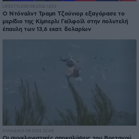
LIFESTYLE
05·08·2026 12:52
Ο Ντόναλντ Τραμπ Τζούνιορ εξαγόρασε το
μερίδιο της Κίμπερλι Γκίλφοϊλ στην πολυτελή
έπαυλη των 13,6 εκατ. δολαρίων
ΕΛΛΑΔΑ
05·08·2026 22:48
Οι συγκλονιστικές αποκαλύψεις του Βρετανού