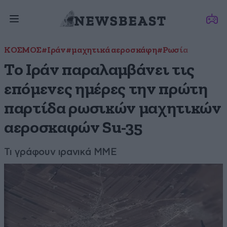
ΚΟΣΜΟΣ
#Ιράν
#μαχητικά αεροσκάφη
#Ρωσία
Το Ιράν παραλαμβάνει τις
επόμενες ημέρες την πρώτη
παρτίδα ρωσικών μαχητικών
αεροσκαφών Su-35
Τι γράφουν ιρανικά ΜΜΕ