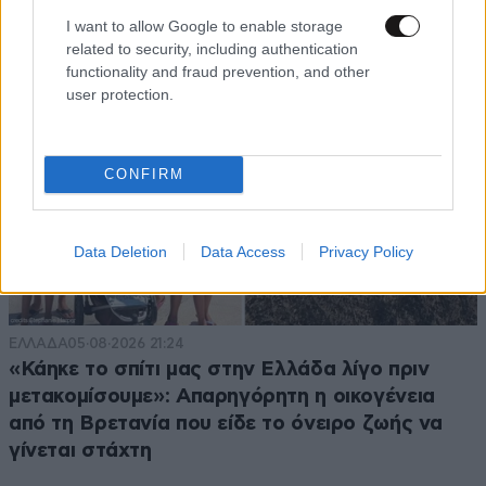
I want to allow Google to enable storage
related to security, including authentication
functionality and fraud prevention, and other
user protection.
CONFIRM
Data Deletion
Data Access
Privacy Policy
ΕΛΛΑΔΑ
05·08·2026 21:24
«Κάηκε το σπίτι μας στην Ελλάδα λίγο πριν
μετακομίσουμε»: Απαρηγόρητη η οικογένεια
από τη Βρετανία που είδε το όνειρο ζωής να
γίνεται στάχτη