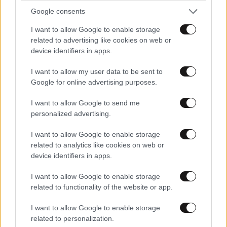
πάλι... Μόνο που αυτή την φορά δεν υπάρχει
Google consents
κομμουνιστική απειλή.....
I want to allow Google to enable storage
related to advertising like cookies on web or
Απαντήστε
1
0
device identifiers in apps.
I want to allow my user data to be sent to
Google for online advertising purposes.
Master Fu
21·04·2024 00:36
I want to allow Google to send me
Τώρα που θα έχει και το Ιράν 4ης γενιάς αεροσκάφη
personalized advertising.
το παιχνίδι και πάλι αλλάζει. Όποτε ελπίζω να μην
I want to allow Google to enable storage
ξεφύγουν οι καταστάσεις τώρα που θα νιώθουν
related to analytics like cookies on web or
συνεχώς και πιο δυνατοί
device identifiers in apps.
Απαντήστε
2
1
I want to allow Google to enable storage
related to functionality of the website or app.
I want to allow Google to enable storage
TRENDING
related to personalization.